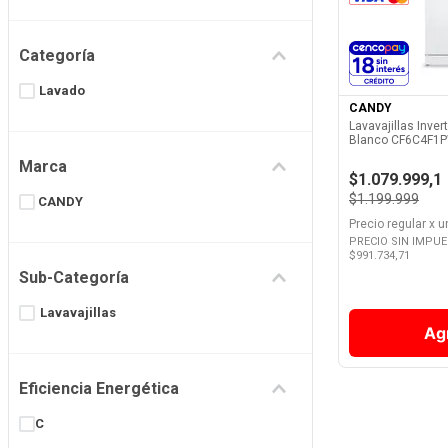
8
.
Fideos
Ver 
Categoría
9
.
Chocolate
Lavado
10
.
Vino
CANDY
Lavavajillas Inver
Blanco CF6C4F1
Marca
$1.079.999,1
$1.199.999
CANDY
Precio regular
x
u
PRECIO SIN IMPU
$
991.734,71
Sub-Categoría
Lavavajillas
Ag
Eficiencia Energética
C