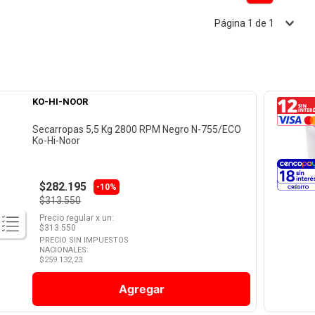
Página
1
de
1
KO-HI-NOOR
Secarropas 5,5 Kg 2800 RPM Negro N-755/ECO
Ko-Hi-Noor
$282.195
-10%
$313.550
Precio regular
x
un
:
$
313.550
PRECIO SIN IMPUESTOS
NACIONALES:
$
259.132,23
Agregar