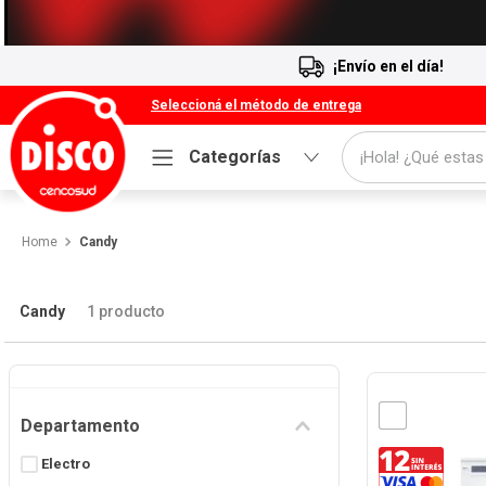
¡Envío en el día!
Seleccioná el método de entrega
¡Hola! ¿Qué estas
Categorías
Términos más buscados
Candy
1
.
Cafe
2
.
Leche
Candy
1
producto
3
.
Galletitas
4
.
Yerba
5
.
Cerveza
Departamento
6
.
Carne
Electro
7
.
Queso