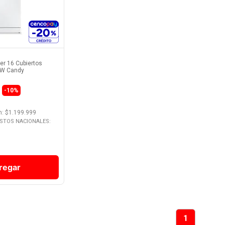
Producto
ter 16 Cubiertos
PW Candy
-10%
n
: $
1.199.999
ESTOS NACIONALES:
regar
1