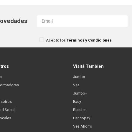
 novedades
Acepto los
Términos y Condiciones
otros
Visitá También
a
Jumbo
formadoras
Vea
Jumbo+
osotros
Easy
ad Social
Blaisten
Locales
Cencopay
Vea Ahorro