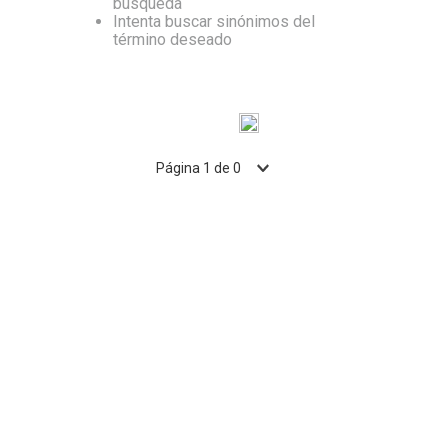
búsqueda
Intenta buscar sinónimos del
10
.
Vino
término deseado
Página
1
de
0