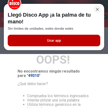
×
Llegó Disco App ¡a la palma de tu
¡Hola! ¿Qué estas buscando?
0
mano!
Sín límites de unidades, estés donde estés
Seleccioná el método de entrega
Términos más buscados
1
.
Cafe
Usar app
MÁS RELEVANTES
2
.
Leche
OOPS!
3
.
Galletitas
4
.
Yerba
No encontramos ningún resultado
5
.
Cerveza
para "
49310
"
6
.
Carne
¿Qué debo hacer?
7
.
Queso
Comprueba los términos ingresados
8
.
Fideos
Intenta utilizar una sola palabra
Utiliza términos genéricos en la
9
.
Chocolate