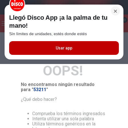
×
Llegó Disco App ¡a la palma de tu
¡Hola! ¿Qué estas buscando?
0
mano!
Sín límites de unidades, estés donde estés
Seleccioná el método de entrega
Términos más buscados
1
.
Cafe
Usar app
MÁS RELEVANTES
2
.
Leche
OOPS!
3
.
Galletitas
4
.
Cerveza
No encontramos ningún resultado
5
.
Carne
para "
53211
"
6
.
Yerba
¿Qué debo hacer?
7
.
Queso
Comprueba los términos ingresados
8
.
Fideos
Intenta utilizar una sola palabra
Utiliza términos genéricos en la
9
.
Chocolate