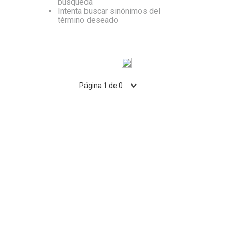
búsqueda
Intenta buscar sinónimos del
10
.
Nestle Classic
término deseado
Página
1
de
0