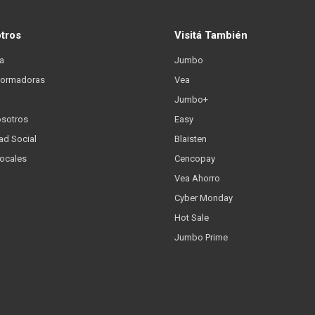
otros
Visitá También
a
Jumbo
formadoras
Vea
Jumbo+
osotros
Easy
ad Social
Blaisten
Locales
Cencopay
Vea Ahorro
Cyber Monday
Hot Sale
Jumbo Prime