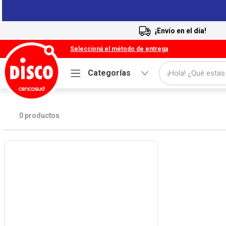
¡Envío en el día!
Seleccioná el método de entrega
¡Hola! ¿Qué estas
Categorías
Términos más buscados
1
.
Cafe
0
productos
2
.
Leche
3
.
Galletitas
4
.
Carne
5
.
Cerveza
6
.
Yerba
7
.
Queso