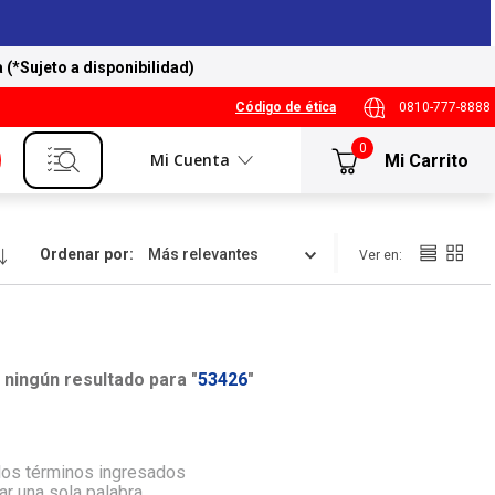
a (*Sujeto a disponibilidad)
Código de ética
0810-777-8888
0
Mi Cuenta
Ordenar por
Más relevantes
ningún resultado para "
53426
"
os términos ingresados
zar una sola palabra