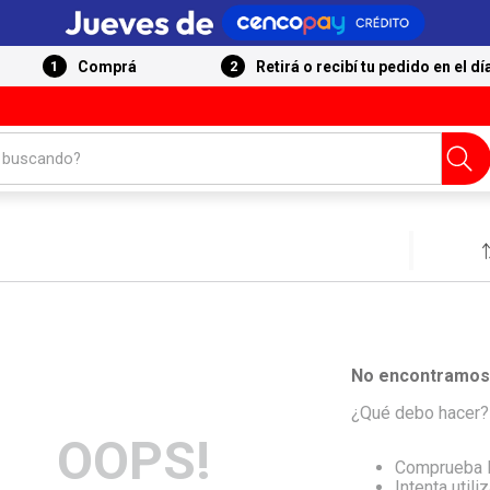
Comprá
Retirá o recibí tu pedido en el dí
 buscando?
No encontramos 
¿Qué debo hacer?
OOPS!
Comprueba l
Intenta utili