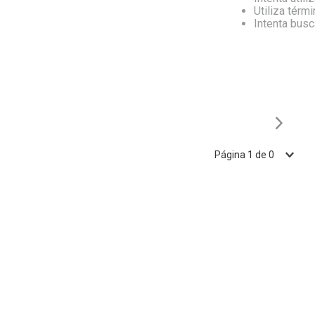
Utiliza térm
Intenta bus
Página
1
de
0