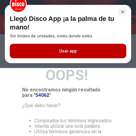
×
Llegó Disco App ¡a la palma de tu
¡Hola! ¿Qué estas buscando?
0
mano!
Sín límites de unidades, estés donde estés
Seleccioná el método de entrega
Términos más buscados
1
.
Cafe
Usar app
MÁS RELEVANTES
2
.
Leche
OOPS!
3
.
Galletitas
4
.
Cerveza
No encontramos ningún resultado
5
.
Carne
para "
54062
"
6
.
Yerba
¿Qué debo hacer?
7
.
Queso
Comprueba los términos ingresados
8
.
Fideos
Intenta utilizar una sola palabra
Utiliza términos genéricos en la
9
.
Chocolate