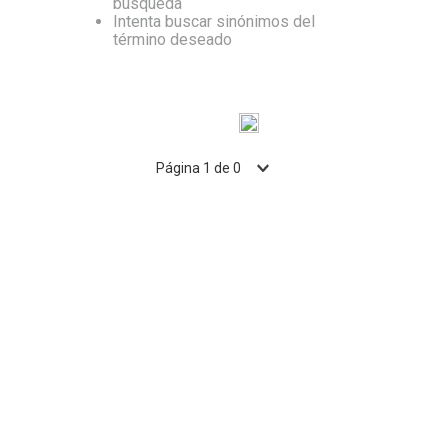
búsqueda
Intenta buscar sinónimos del
10
.
Nestle Classic
término deseado
Página
1
de
0