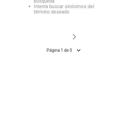
búsqueda
Intenta buscar sinónimos del
10
.
Vino
término deseado
Página
1
de
0