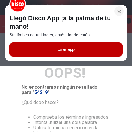
×
Llegó Disco App ¡a la palma de tu
¡Hola! ¿Qué estas buscando?
0
mano!
Sín límites de unidades, estés donde estés
Seleccioná el método de entrega
Términos más buscados
1
.
Cafe
Usar app
MÁS RELEVANTES
2
.
Leche
OOPS!
3
.
Galletitas
4
.
Yerba
No encontramos ningún resultado
5
.
Cerveza
para "
54219
"
6
.
Carne
¿Qué debo hacer?
7
.
Queso
Comprueba los términos ingresados
8
.
Fideos
Intenta utilizar una sola palabra
Utiliza términos genéricos en la
9
.
Chocolate