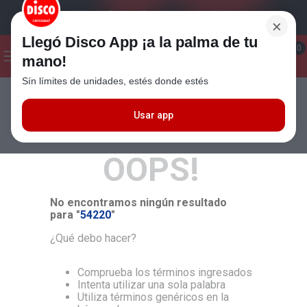
×
Llegó Disco App ¡a la palma de tu
¡Hola! ¿Qué estas buscando?
0
mano!
Sín límites de unidades, estés donde estés
Seleccioná el método de entrega
Términos más buscados
1
.
Cafe
Usar app
MÁS RELEVANTES
2
.
Leche
OOPS!
3
.
Galletitas
4
.
Cerveza
No encontramos ningún resultado
5
.
Carne
para "
54220
"
6
.
Yerba
¿Qué debo hacer?
7
.
Queso
Comprueba los términos ingresados
8
.
Fideos
Intenta utilizar una sola palabra
Utiliza términos genéricos en la
9
.
Chocolate