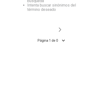
búsqueda
Intenta buscar sinónimos del
10
.
Nestle Classic
término deseado
Página
1
de
0