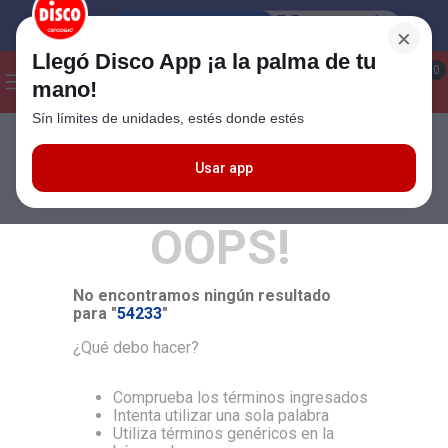
×
Llegó Disco App ¡a la palma de tu
¡Hola! ¿Qué estas buscando?
0
mano!
Sín límites de unidades, estés donde estés
Seleccioná el método de entrega
Términos más buscados
1
.
Cafe
Usar app
MÁS RELEVANTES
2
.
Leche
OOPS!
3
.
Galletitas
4
.
Cerveza
No encontramos ningún resultado
5
.
Carne
para "
54233
"
6
.
Yerba
¿Qué debo hacer?
7
.
Queso
Comprueba los términos ingresados
8
.
Fideos
Intenta utilizar una sola palabra
Utiliza términos genéricos en la
9
.
Chocolate