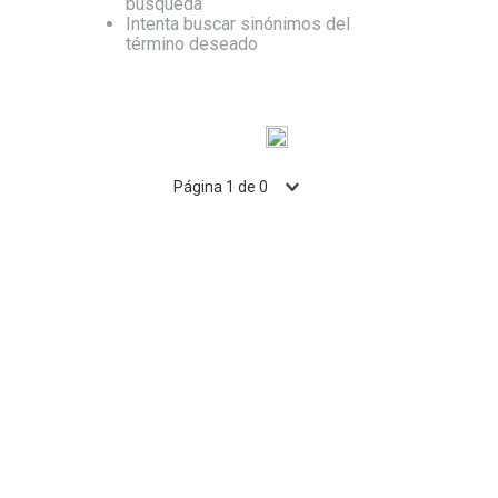
búsqueda
Intenta buscar sinónimos del
10
.
Nestle Classic
término deseado
Página
1
de
0