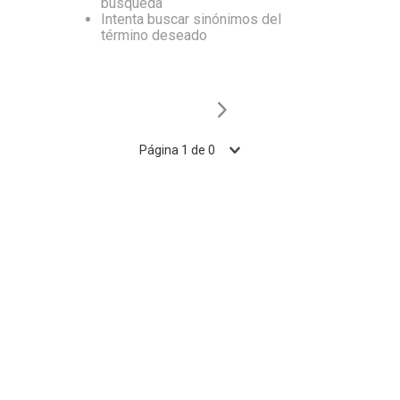
búsqueda
Intenta buscar sinónimos del
10
.
Nestle Classic
término deseado
Página
1
de
0