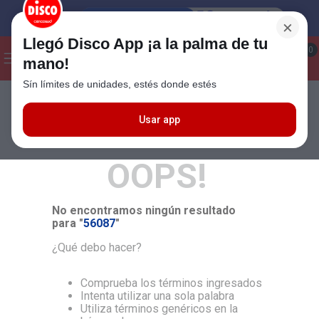
×
Llegó Disco App ¡a la palma de tu
¡Hola! ¿Qué estas buscando?
0
mano!
Sín límites de unidades, estés donde estés
Seleccioná el método de entrega
Términos más buscados
1
.
Cafe
Usar app
MÁS RELEVANTES
2
.
Leche
OOPS!
3
.
Galletitas
4
.
Carne
No encontramos ningún resultado
5
.
Cerveza
para "
56087
"
6
.
Yerba
¿Qué debo hacer?
7
.
Queso
Comprueba los términos ingresados
8
.
Fideos
Intenta utilizar una sola palabra
Utiliza términos genéricos en la
9
.
Chocolate