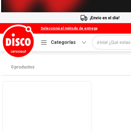
¡Envío en el día!
Seleccioná el método de entrega
¡Hola! ¿Qué estas
Categorías
Términos más buscados
1
.
Cafe
0
productos
2
.
Leche
3
.
Galletitas
4
.
Cerveza
5
.
Carne
6
.
Yerba
7
.
Queso