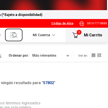
a (*Sujeto a disponibilidad)
Código de ética
0810-777-8888
0
Mi Cuenta
Ordenar por
Más relevantes
ningún resultado para "
57802
"
os términos ingresados
zar una sola palabra