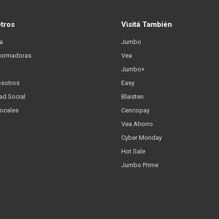
otros
Visitá También
a
Jumbo
formadoras
Vea
Jumbo+
osotros
Easy
ad Social
Blaisten
Locales
Cencopay
Vea Ahorro
Cyber Monday
Hot Sale
Jumbo Prime