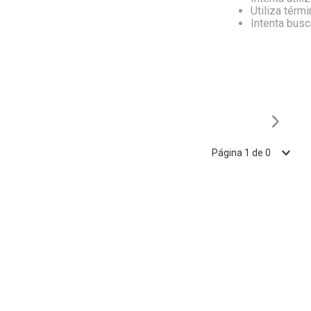
Utiliza térm
Intenta bus
Página
1
de
0