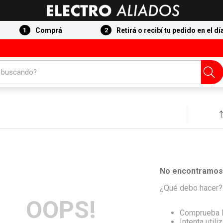
Comprá
Retirá o recibí tu pedido en el dí
 buscando?
No encontramos 
¿Qué debo hacer?
OOPS!
Comprueba l
Intenta utili