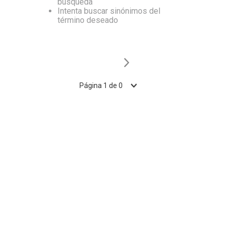
búsqueda
Intenta buscar sinónimos del
10
.
Vino
término deseado
Página
1
de
0