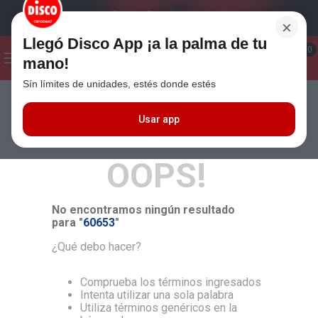
×
Llegó Disco App ¡a la palma de tu
¡Hola! ¿Qué estas buscando?
0
mano!
Sín límites de unidades, estés donde estés
Seleccioná el método de entrega
Términos más buscados
1
.
Cafe
Usar app
MÁS RELEVANTES
2
.
Leche
OOPS!
3
.
Galletitas
4
.
Yerba
No encontramos ningún resultado
5
.
Cerveza
para "
60653
"
6
.
Carne
¿Qué debo hacer?
7
.
Queso
Comprueba los términos ingresados
8
.
Fideos
Intenta utilizar una sola palabra
Utiliza términos genéricos en la
9
.
Chocolate