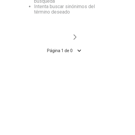
búsqueda
Intenta buscar sinónimos del
10
.
Nestle Classic
término deseado
Página
1
de
0