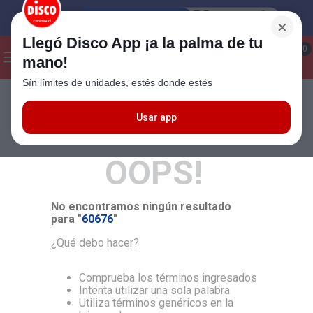
×
Llegó Disco App ¡a la palma de tu
¡Hola! ¿Qué estas buscando?
0
mano!
Sín límites de unidades, estés donde estés
Seleccioná el método de entrega
Términos más buscados
1
.
Cafe
Usar app
MÁS RELEVANTES
2
.
Leche
OOPS!
3
.
Galletitas
4
.
Carne
No encontramos ningún resultado
5
.
Cerveza
para "
60676
"
6
.
Yerba
¿Qué debo hacer?
7
.
Queso
Comprueba los términos ingresados
8
.
Fideos
Intenta utilizar una sola palabra
Utiliza términos genéricos en la
9
.
Chocolate