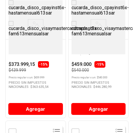
Ver
Ver
Producto
Producto
ATMA
BOSCH
Aspiradora Robot Atar21c1pi
Freidora de Aire Digital 7,2 Lts
Atma
1800W Negro 94MAF671B1
Bosch
$373.999,15
$459.000
-15%
-15%
$439.999
$540.000
Precio regular
x
un
: $
439.999
Precio regular
x
un
: $
540.000
PRECIO SIN IMPUESTOS
PRECIO SIN IMPUESTOS
NACIONALES: $
363.635,54
NACIONALES: $
446.280,99
Agregar
Agregar