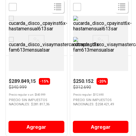
Ver
Ver
Producto
Producto
ATMA
DOLCE GUSTO
Robot Limpia Ventanas 18 W
Cafetera 0,8 Lts 1500 W Blanca
Blanco ARLV306PI Atma
Genio S Dolce Gusto
$289.849,15
$250.152
-15%
-20%
$340.999
$312.690
Precio regular
x
un
: $
340.999
Precio regular
: $
312.690
PRECIO SIN IMPUESTOS
PRECIO SIN IMPUESTOS
NACIONALES: $
281.817,36
NACIONALES: $
258.421,49
Agregar
Agregar