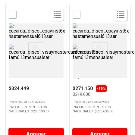
Ver
Ver
Producto
Producto
OSTER
BOSCH
Cafetera Espresso Gris
Tostadora Eléctrica 1050W
BVSTEM5502 Oster
Negro 94TAT7203 Bosch
$324.449
$271.150
-15%
$319.000
Precio regular
x
un
: $
324.449
Precio regular
x
un
: $
319.000
PRECIO SIN IMPUESTOS
PRECIO SIN IMPUESTOS
NACIONALES: $
268.139,67
NACIONALES: $
263.636,36
Agregar
Agregar