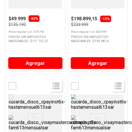
Plancha Vapor Antiad1500 Nex
Afeitadora Eléctrica 9 W Negro
S5898/17 Philips
10
.
Nestle Classic
$49.999
$198.899,15
-
63%
-15%
$135.190
$233.999
Precio regular
x
un
: $
135.190
Precio regular
x
un
: $
233.999
PRECIO SIN IMPUESTOS
PRECIO SIN IMPUESTOS
NACIONALES: $
111.727,27
NACIONALES: $
193.387,6
Agregar
Agregar
Ver
Ver
Producto
Producto