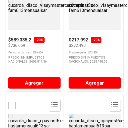
Producto
Producto
KITCHENAID
DOLCE GUSTO
Licuadora 1.4 Lts 1200 W Negra
Cafetera Piccolo Xs 800 Ml
LKSB4026ROB Kitchenaid
Dolce Gusto
$589.335,2
$217.992
-20%
-20%
$736.669
$272.490
Precio regular
x
un
: $
736.669
Precio regular
: $
272.490
PRECIO SIN IMPUESTOS
PRECIO SIN IMPUESTOS
NACIONALES: $
608.817,36
NACIONALES: $
225.198,35
Agregar
Agregar