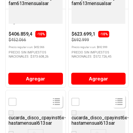
OSTER
OSTER
Cafetera Espresso 1050 W
Cafetera 1,4 Lts Blanca
Negra BVSTEM6604BK-054
BVSTEM6801M-054 Oster
Oster
$406.859,4
$623.699,1
-10%
-10%
$452.066
$692.999
Precio regular
x
un
: $
452.066
Precio regular
x
un
: $
692.999
PRECIO SIN IMPUESTOS
PRECIO SIN IMPUESTOS
NACIONALES: $
373.608,26
NACIONALES: $
572.726,45
Agregar
Agregar
Ver
Ver