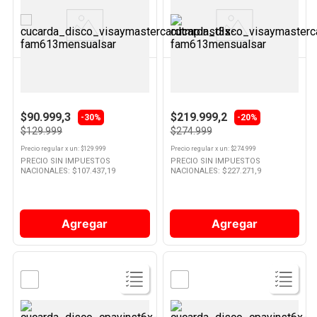
Ver
Ver
Producto
Producto
NEX
SODASTREAM
Plancha Vapor Cer2200 Nex
Máquina De Soda E-duo
Sodastream
$90.999,3
$219.999,2
-30%
-20%
$129.999
$274.999
Precio regular
x
un
: $
129.999
Precio regular
x
un
: $
274.999
PRECIO SIN IMPUESTOS
PRECIO SIN IMPUESTOS
NACIONALES: $
107.437,19
NACIONALES: $
227.271,9
Agregar
Agregar