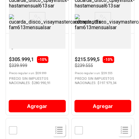
Ver
Ver
Producto
Producto
ELECTROLUX
ELECTROLUX
Aspiradora de Mano 22 W 4.21
Aspiradora Ciclónica 90 W Gris
Kg Azul ERG25N Electrolux
ERG019 Electrolux
$305.999,1
$215.599,5
-10%
-10%
$339.999
$239.555
Precio regular
x
un
: $
339.999
Precio regular
x
un
: $
239.555
PRECIO SIN IMPUESTOS
PRECIO SIN IMPUESTOS
NACIONALES: $
280.990,91
NACIONALES: $
197.979,34
Agregar
Agregar