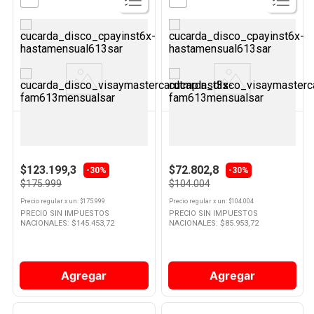
Ver
Ver
Producto
Producto
NEX
NEX
Picadora de Carne 300 W
Plancha Vapor Vertical De Pie
Blanco MTM-2223 Nex
Nex
$123.199,3
$72.802,8
-30%
-30%
$175.999
$104.004
Precio regular
x
un
: $
175.999
Precio regular
x
un
: $
104.004
PRECIO SIN IMPUESTOS
PRECIO SIN IMPUESTOS
NACIONALES: $
145.453,72
NACIONALES: $
85.953,72
Agregar
Agregar