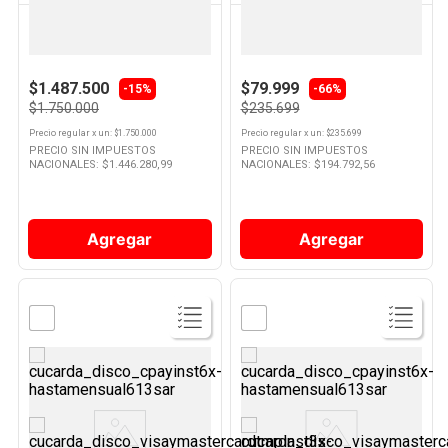
BOSCH
NEX
Cafetera Diamond Titanium
Extractor de Jugo 850W
Metallic 94tie20504 Bosch
JEX4000 Nex
$1.487.500
$79.999
-
66%
-15%
$1.750.000
$235.699
Precio regular
x
un
: $
1.750.000
Precio regular
x
un
: $
235.699
PRECIO SIN IMPUESTOS
PRECIO SIN IMPUESTOS
NACIONALES: $
1.446.280,99
NACIONALES: $
194.792,56
Agregar
Agregar
Ver
Ver
Producto
Producto