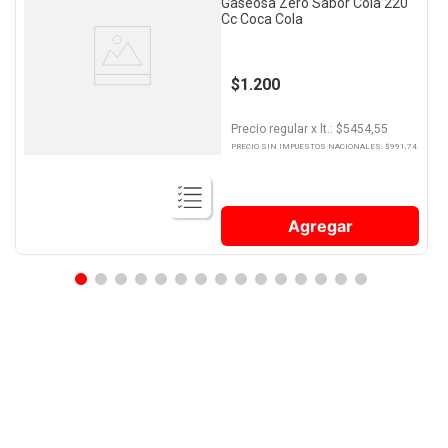
Gaseosa Zero Sabor Cola 220
Cc Coca Cola
$1.200
Precio regular
x
lt.
: $
5454,55
PRECIO SIN IMPUESTOS NACIONALES: $
991,74
Agregar