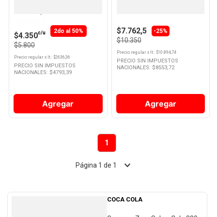
Gaseosa Sabor Lima y Limón
Aperitivo Sabor Limón 950 Ml
2.25 Lts Sprite
Gancia
10
.
Nestle Classic
Llevando 2
$7.762,5
2do al 50%
-25%
c/u
$4.350
$10.350
$5.800
Precio regular
x
lt.
: $
10.894,74
Precio regular
x
lt.
: $
2636,36
PRECIO SIN IMPUESTOS
PRECIO SIN IMPUESTOS
NACIONALES: $
8553,72
NACIONALES: $
4793,39
Agregar
Agregar
1
Página
1
de
1
COCA COLA