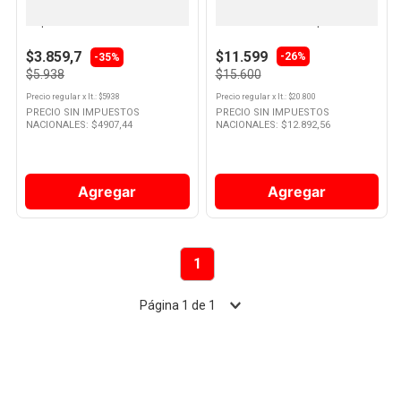
Jugo Fresco Sabor Naranja con
Aperitivo Sabor Naranjas y
Pulpa 1 Lts Citric
Hierbas 750 Cc Campari
10
.
Nestle Classic
$3.859,7
$11.599
-
26%
-35%
$5.938
$15.600
Precio regular
x
lt.
: $
5938
Precio regular
x
lt.
: $
20.800
PRECIO SIN IMPUESTOS
PRECIO SIN IMPUESTOS
NACIONALES: $
4907,44
NACIONALES: $
12.892,56
Agregar
Agregar
1
Página
1
de
1