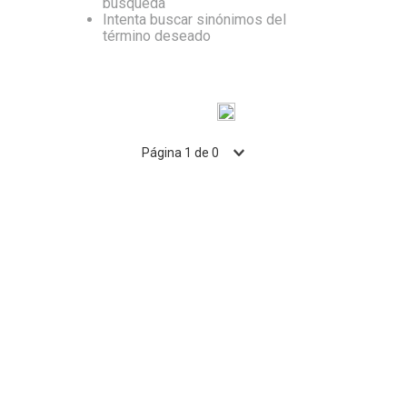
búsqueda
Intenta buscar sinónimos del
10
.
Nestle Classic
término deseado
Página
1
de
0