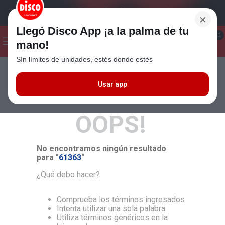
×
Llegó Disco App ¡a la palma de tu
¡Hola! ¿Qué estas buscando?
0
mano!
Sín límites de unidades, estés donde estés
Seleccioná el método de entrega
Términos más buscados
1
.
Cafe
Usar app
MÁS RELEVANTES
2
.
Leche
OOPS!
3
.
Galletitas
4
.
Carne
No encontramos ningún resultado
5
.
Cerveza
para "
61363
"
6
.
Yerba
¿Qué debo hacer?
7
.
Queso
Comprueba los términos ingresados
8
.
Fideos
Intenta utilizar una sola palabra
Utiliza términos genéricos en la
9
.
Chocolate