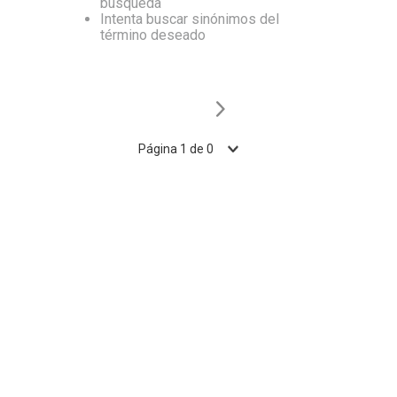
búsqueda
Intenta buscar sinónimos del
10
.
Nestle Classic
término deseado
Página
1
de
0