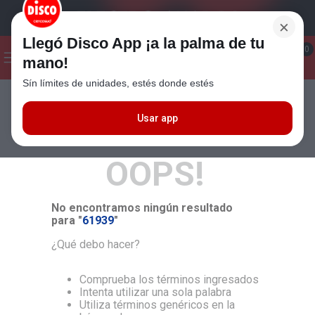
×
Llegó Disco App ¡a la palma de tu
¡Hola! ¿Qué estas buscando?
0
mano!
Sín límites de unidades, estés donde estés
Seleccioná el método de entrega
Términos más buscados
1
.
Cafe
Usar app
MÁS RELEVANTES
2
.
Leche
OOPS!
3
.
Galletitas
4
.
Carne
No encontramos ningún resultado
5
.
Cerveza
para "
61939
"
6
.
Yerba
¿Qué debo hacer?
7
.
Queso
Comprueba los términos ingresados
8
.
Fideos
Intenta utilizar una sola palabra
Utiliza términos genéricos en la
9
.
Chocolate