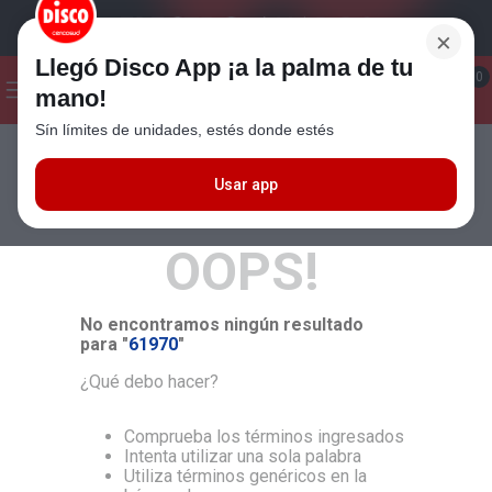
×
Llegó Disco App ¡a la palma de tu
¡Hola! ¿Qué estas buscando?
0
mano!
Sín límites de unidades, estés donde estés
Seleccioná el método de entrega
Términos más buscados
1
.
Cafe
Usar app
MÁS RELEVANTES
2
.
Leche
OOPS!
3
.
Galletitas
4
.
Yerba
No encontramos ningún resultado
5
.
Cerveza
para "
61970
"
6
.
Carne
¿Qué debo hacer?
7
.
Queso
Comprueba los términos ingresados
8
.
Fideos
Intenta utilizar una sola palabra
Utiliza términos genéricos en la
9
.
Chocolate