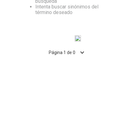
búsqueda
Intenta buscar sinónimos del
10
.
Vino
término deseado
Página
1
de
0