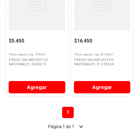
SWIFT
MC CAIN
Papas Fritas de Horno Corte
Papas Noisette Sabor jamón y
Tradicional 700 Grs Swift
queso 600 Grs Mc Cain
$5.450
$16.450
Precio regular
x
kg.
: $
7785,71
Precio regular
x
kg.
: $
27.416,67
PRECIO SIN IMPUESTOS
PRECIO SIN IMPUESTOS
NACIONALES: $
4504,13
NACIONALES: $
13.595,04
Agregar
Agregar
1
Página
1
de
1