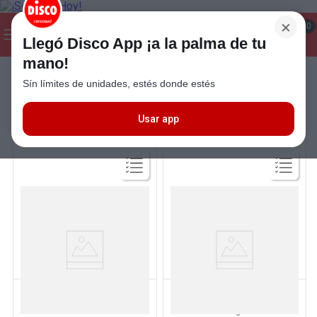
×
¡Hola! ¿Qué estas buscando?
0
Llegó Disco App ¡a la palma de tu
mano!
Seleccioná el método de entrega
Términos más buscados
Sín límites de unidades, estés donde estés
1
.
Cafe
FILTRAR
MÁS RELEVANTES
2
.
Leche
Usar app
3
.
Galletitas
4
.
Carne
5
.
Cerveza
6
.
Yerba
Ver
Ver
Producto
Producto
7
.
Queso
8
.
Fideos
MC CAIN
MC CAIN
9
.
Chocolate
Papas Fritas Air Fryer Finitas 700
Papas Clásicas Corte
Grs Mc Cain
Tradicional 1.4 Kg Mc Cain