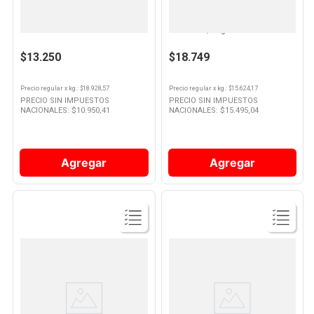
MC CAIN
MC CAIN
Papas Sabor smiles 700 Grs Mc
Papas Fritas Noissete Clásicas
Cain
Familiar 1,2 Kg Mc Cain
$13.250
$18.749
Precio regular
x
kg.
: $
18.928,57
Precio regular
x
kg.
: $
15.624,17
PRECIO SIN IMPUESTOS
PRECIO SIN IMPUESTOS
NACIONALES: $
10.950,41
NACIONALES: $
15.495,04
Agregar
Agregar
Ver
Ver
Producto
Producto