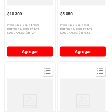
Papas Fritas Horneables Corte
Papas Clásicas Corte
Tradicional 700 Grs Mc Cain
Tradicional 400 Grs Mc Cain
$10.300
$5.050
Precio regular
x
kg.
: $
14.714,29
Precio regular
x
kg.
: $
12.625
PRECIO SIN IMPUESTOS
PRECIO SIN IMPUESTOS
NACIONALES: $
8512,4
NACIONALES: $
4173,55
Agregar
Agregar
Ver
Ver
Producto
Producto