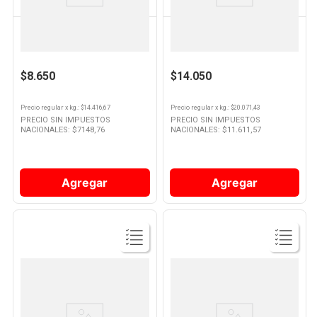
MC CAIN
MC CAIN
Papas Fritas Gourmet Corte
Croquetas De Papa Golazo X
Crinkle 600 Grs Mc Cain
700 Grs Mc Cain
$8.650
$14.050
Precio regular
x
kg.
: $
14.416,67
Precio regular
x
kg.
: $
20.071,43
PRECIO SIN IMPUESTOS
PRECIO SIN IMPUESTOS
NACIONALES: $
7148,76
NACIONALES: $
11.611,57
Agregar
Agregar
Ver
Ver
Producto
Producto