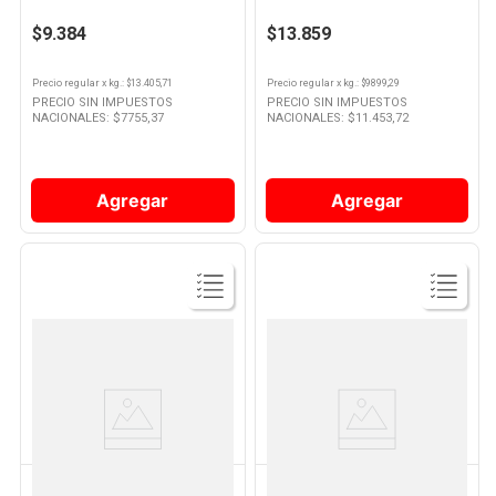
10
.
Nestle Classic
$9.384
$13.859
Precio regular
x
kg.
: $
13.405,71
Precio regular
x
kg.
: $
9899,29
PRECIO SIN IMPUESTOS
PRECIO SIN IMPUESTOS
NACIONALES: $
7755,37
NACIONALES: $
11.453,72
Agregar
Agregar
Ver
Ver
Producto
Producto
MC CAIN
MC CAIN