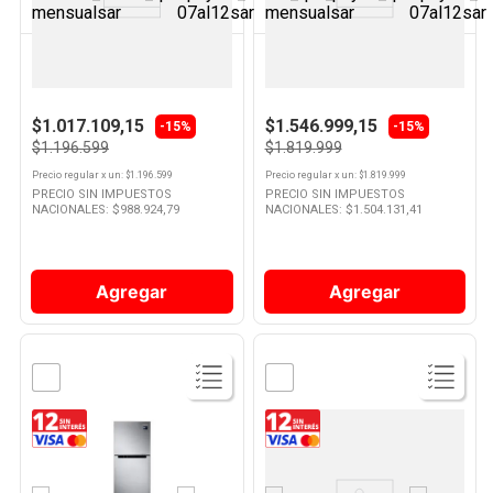
KOHINOOR
SAMSUNG
Heladera No Frost Clase B 253
Heladera Inverter No Frost 310
Lts Acero KHGA25NI/9 Kohinoor
Lts Gris RB31FSRNDSA
Samsung
$1.017.109,15
$1.546.999,15
-15%
-15%
$1.196.599
$1.819.999
Precio regular
x
un
: $
1.196.599
Precio regular
x
un
: $
1.819.999
PRECIO SIN IMPUESTOS
PRECIO SIN IMPUESTOS
NACIONALES: $
988.924,79
NACIONALES: $
1.504.131,41
Agregar
Agregar
Ver
Ver