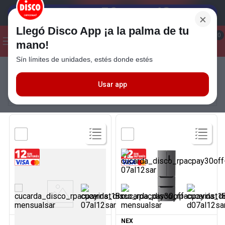
×
Llegó Disco App ¡a la palma de tu
¡Hola! ¿Qué estas buscando?
0
mano!
Sín límites de unidades, estés donde estés
Seleccioná el método de entrega
Términos más buscados
1
.
Cafe
Usar app
FILTRAR
MÁS RELEVANTES
2
.
Leche
3
.
Galletitas
4
.
Carne
5
.
Cerveza
6
.
Yerba
Ver
Ver
Producto
Producto
7
.
Queso
8
.
Fideos
DREAN
NEX
9
.
Chocolate