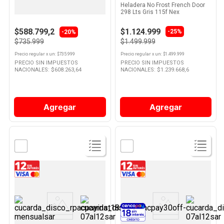
Heladera Cíclica Eficiencia D
Heladera No Frost French Door
264 Lts Blanco HDR280F50B
298 Lts Gris 115f Nex
10
.
Nestle Classic
Drean
$588.799,2
$1.124.999
-
25%
-20%
$735.999
$1.499.999
Precio regular
x
un
: $
735.999
Precio regular
x
un
: $
1.499.999
PRECIO SIN IMPUESTOS
PRECIO SIN IMPUESTOS
NACIONALES: $
608.263,64
NACIONALES: $
1.239.668,6
Agregar
Agregar
Ver
Ver
Producto
Producto