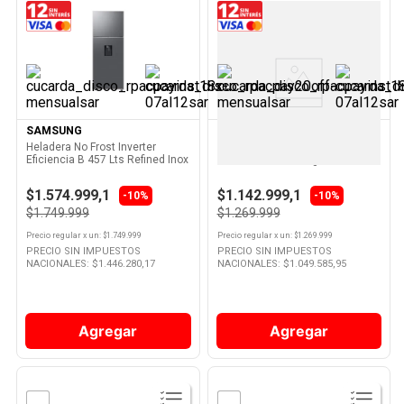
Ver
Ver
Producto
Producto
SAMSUNG
BGH
Heladera No Frost Inverter
Heladera No Frost Brc310i1a
Eficiencia B 457 Lts Refined Inox
Combi Inox 312 L Bgh
SART47CG6722S9 Samsung
$1.574.999,1
$1.142.999,1
-10%
-10%
$1.749.999
$1.269.999
Precio regular
x
un
: $
1.749.999
Precio regular
x
un
: $
1.269.999
PRECIO SIN IMPUESTOS
PRECIO SIN IMPUESTOS
NACIONALES: $
1.446.280,17
NACIONALES: $
1.049.585,95
Agregar
Agregar