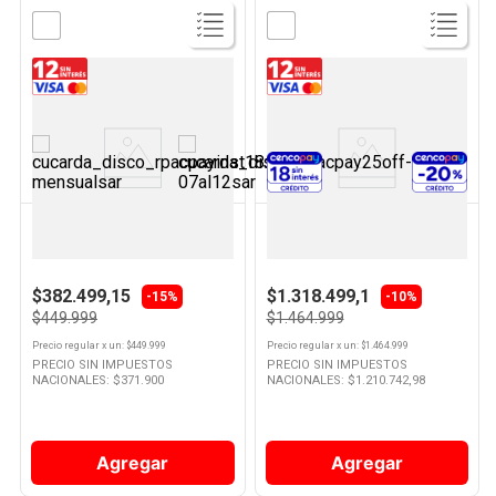
Ver
Ver
Producto
Producto
VONDOM
SAMSUNG
Freezer Vertical Cíclico D 64 Lts
Heladera No Frost Inverter
Gris FR45SILVER Vondom
Eficiencia C 387 Lts Refined Inox
SART38CG6720S9 Samsung
$382.499,15
$1.318.499,1
-15%
-10%
$449.999
$1.464.999
Precio regular
x
un
: $
449.999
Precio regular
x
un
: $
1.464.999
PRECIO SIN IMPUESTOS
PRECIO SIN IMPUESTOS
NACIONALES: $
371.900
NACIONALES: $
1.210.742,98
Agregar
Agregar