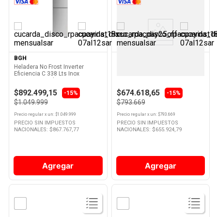
Ver
Ver
Producto
Producto
BGH
GAFA
Heladera No Frost Inverter
Heladera Cíclica Eficiencia D
Eficiencia C 338 Lts Inox
257 Lts Blanca HGF252B Gafa
BRT330I1A Bgh
$892.499,15
$674.618,65
-15%
-15%
$1.049.999
$793.669
Precio regular
x
un
: $
1.049.999
Precio regular
x
un
: $
793.669
PRECIO SIN IMPUESTOS
PRECIO SIN IMPUESTOS
NACIONALES: $
867.767,77
NACIONALES: $
655.924,79
Agregar
Agregar