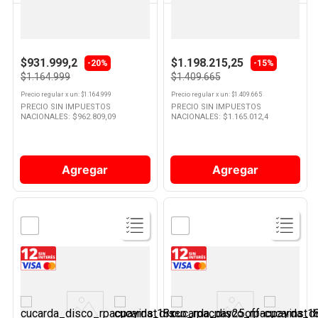
SAMSUNG
ELECTROLUX
Heladera No Frost Inverter
Heladera No Frost Inverter Clase
Eficiencia D 299 Lts Silver
C 408 Lts Plata IF43S Electrolux
RT29K577JS8 Samsung
$931.999,2
$1.198.215,25
-20%
-15%
$1.164.999
$1.409.665
Precio regular
x
un
: $
1.164.999
Precio regular
x
un
: $
1.409.665
PRECIO SIN IMPUESTOS
PRECIO SIN IMPUESTOS
NACIONALES: $
962.809,09
NACIONALES: $
1.165.012,4
Agregar
Agregar
Ver
Ver
Producto
Producto