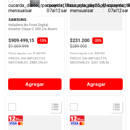
Producto
Producto
SAMSUNG
VONDOM
Heladera No Frost Digital
Cava 12 Botellas Con Estantes
Inverter Clase C 300 Lts Acero
De Madera Vondom
Inoxidable RT29K507JS8
Samsung
$909.499,15
$231.200
-15%
-20%
$1.069.999
$289.000
Precio regular
x
un
: $
1.069.999
Precio regular
x
un
: $
289.000
PRECIO SIN IMPUESTOS
PRECIO SIN IMPUESTOS
NACIONALES: $
884.296,69
NACIONALES: $
261.538,46
Agregar
Agregar