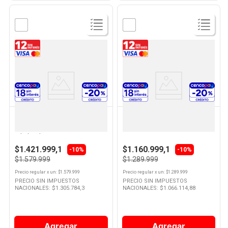
Ver
Ver
Producto
Producto
WHIRLPOOL
SAMSUNG
Freezer Vertical Cíclico Clase D
Heladera No Frost Inverter
231 Lts Inox WVU26MKDIM
Eficiencia C 321 Lts Gris
Whirlpool
RT32K5070S8 Samsung
$1.421.999,1
$1.160.999,1
-10%
-10%
$1.579.999
$1.289.999
Precio regular
x
un
: $
1.579.999
Precio regular
x
un
: $
1.289.999
PRECIO SIN IMPUESTOS
PRECIO SIN IMPUESTOS
NACIONALES: $
1.305.784,3
NACIONALES: $
1.066.114,88
Agregar
Agregar