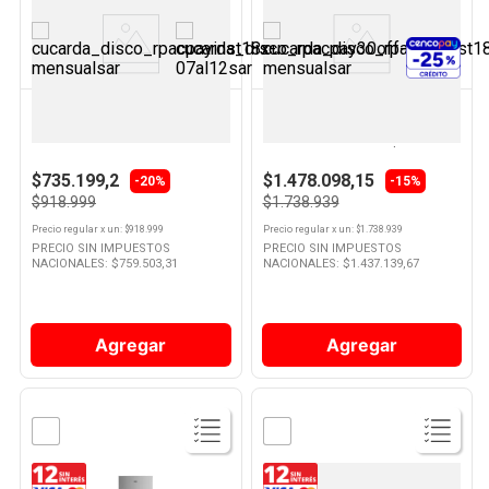
Ver
Ver
Producto
Producto
DREAN
KOHINOOR
Heladera Cíclica Eficiencia D
Freezer Vertical No Frost
364 Lts Blanco HDR370F50B
Inverter Eficiencia B 307 Lts
Drean
Acero KFVA31NI/9 Kohinoor
$735.199,2
$1.478.098,15
-20%
-15%
$918.999
$1.738.939
Precio regular
x
un
: $
918.999
Precio regular
x
un
: $
1.738.939
PRECIO SIN IMPUESTOS
PRECIO SIN IMPUESTOS
NACIONALES: $
759.503,31
NACIONALES: $
1.437.139,67
Agregar
Agregar