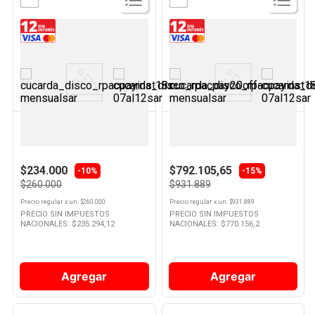
Ver
Ver
Producto
Producto
VONDOM
GAFA
Cava Termoeléctrica 8 Botellas
Heladera Cíclica Eficiencia D
T8 Vondom
319 Lts Plata HGF311P Gafa
$234.000
$792.105,65
-10%
-15%
$260.000
$931.889
Precio regular
x
un
: $
260.000
Precio regular
x
un
: $
931.889
PRECIO SIN IMPUESTOS
PRECIO SIN IMPUESTOS
NACIONALES: $
235.294,12
NACIONALES: $
770.156,2
Agregar
Agregar