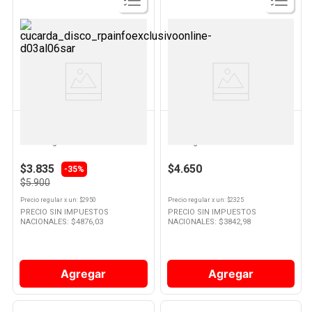
Ver
Ver
Producto
Producto
COLGATE
COLGATE
Cepillo De Dientes Triple Acción
Hilo Dental Encerado 50 M x 2
2 Un Colgate
Un Colgate
$3.835
$4.650
-35%
$5.900
Precio regular
x
un
: $
2950
Precio regular
x
un
: $
2325
PRECIO SIN IMPUESTOS
PRECIO SIN IMPUESTOS
NACIONALES: $
4876,03
NACIONALES: $
3842,98
Agregar
Agregar