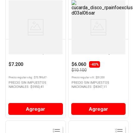
Ver
Ver
Producto
Producto
SENSODYNE
COLGATE
Pasta Dental Blanqueador Extra
Enjuague Bucal Total Clean Mint
Fresh 90 Grs Sensodyne
Sin Alcohol 500 Ml Colgate
$7.200
$6.060
-40%
$10.100
Precio regular
x
kg.
: $
75.789,47
Precio regular
x
lt.
: $
20.200
PRECIO SIN IMPUESTOS
PRECIO SIN IMPUESTOS
NACIONALES: $
5950,41
NACIONALES: $
8347,11
Agregar
Agregar