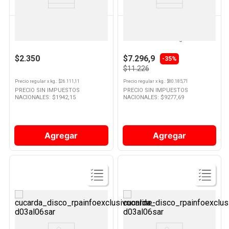
KOLYNOS
COLGATE
Pasta Dental Kolynos Frescura
Pasta Dental Luminous White
123 90 Grs
Brilliant 140 Grs Colgate
$2.350
$7.296,9
-35%
$11.226
Precio regular
x
kg.
: $
26.111,11
Precio regular
x
kg.
: $
80.185,71
PRECIO SIN IMPUESTOS
PRECIO SIN IMPUESTOS
NACIONALES: $
1942,15
NACIONALES: $
9277,69
Agregar
Agregar
Ver
Ver