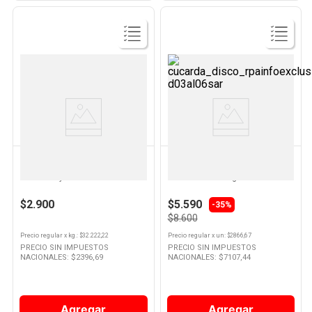
Ver
Ver
Producto
Producto
KOLYNOS
COLGATE
Pasta Dental White Protection
Cepillo de Dientes Triple Acción
90 Grs Kolynos
Medio x 3 Un Colgate
$2.900
$5.590
-35%
$8.600
Precio regular
x
kg.
: $
32.222,22
Precio regular
x
un
: $
2866,67
PRECIO SIN IMPUESTOS
PRECIO SIN IMPUESTOS
NACIONALES: $
2396,69
NACIONALES: $
7107,44
Agregar
Agregar