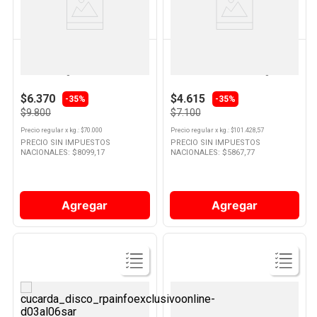
Producto
Producto
COLGATE
COLGATE
Pasta Dental Total Sabor Menta
Pasta Dental Luminous White
140 Grs Colgate
Color Correct 70 Grs Colgate
$6.370
$4.615
-35%
-35%
$9.800
$7.100
Precio regular
x
kg.
: $
70.000
Precio regular
x
kg.
: $
101.428,57
PRECIO SIN IMPUESTOS
PRECIO SIN IMPUESTOS
NACIONALES: $
8099,17
NACIONALES: $
5867,77
Agregar
Agregar