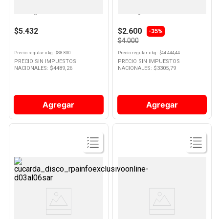
Pasta Dental Triple Acción 140
Pasta Dental Triple Acción 90
Grs Colgate
Grs Colgate
10
.
Nestle Classic
$5.432
$2.600
-35%
$4.000
Precio regular
x
kg.
: $
38.800
Precio regular
x
kg.
: $
44.444,44
PRECIO SIN IMPUESTOS
PRECIO SIN IMPUESTOS
NACIONALES: $
4489,26
NACIONALES: $
3305,79
Agregar
Agregar
Ver
Ver
Producto
Producto