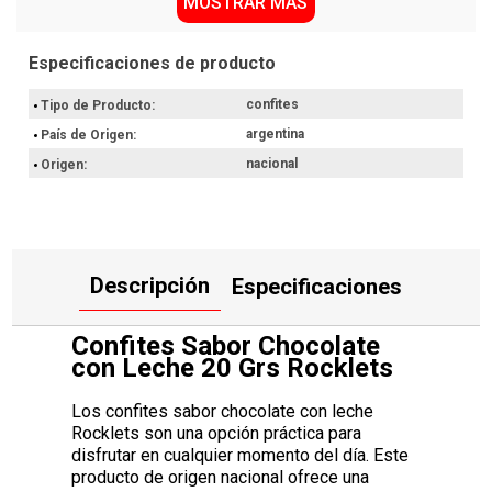
MOSTRAR MÁS
Presentación de 20 Grs, ideal para transportar en tu mochila
o cartera.
Producto de origen nacional, elaborado bajo estándares de
calidad en Argentina.
confites
Formato de confites que facilita su consumo en tu día a día.
Tipo de Producto
argentina
País de Origen
Por qué nos gusta Confites Sabor Chocolate con
Leche 20 Grs Rocklets
nacional
Origen
Elegimos este producto por su practicidad y su medida justa, que
permite tener una porción controlada siempre a mano. Su diseño
facilita el almacenamiento en tu casa o en tu lugar de trabajo,
brindándote una solución sencilla para tus momentos de pausa.
Descripción
Especificaciones
Hacé ahora tu compra con retiro en el punto de entrega más
próximo o envío a domicilio.
Confites Sabor Chocolate
con Leche 20 Grs Rocklets
Los confites sabor chocolate con leche
Rocklets son una opción práctica para
disfrutar en cualquier momento del día. Este
producto de origen nacional ofrece una