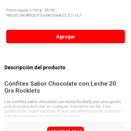
10
.
Nestle Classic
Precio regular
x
100 gr.
: $
6750
PRECIO SIN IMPUESTOS NACIONALES: $
1115,7
Agregar
Descripción del producto
Confites Sabor Chocolate con Leche 20
Grs Rocklets
Los confites sabor chocolate con leche Rocklets son una opción
práctica para disfrutar en cualquier momento del día. Este
producto de origen nacional ofrece una alternativa de consumo
individual gracias a su formato compacto.
Características Destacadas Confites Sabor
Chocolate con Leche 20 Grs Rocklets