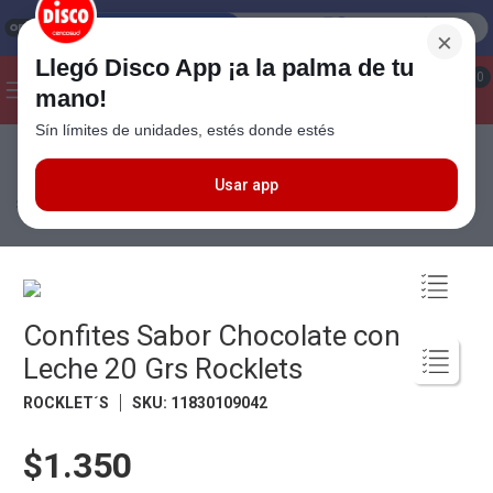
×
Llegó Disco App ¡a la palma de tu
¡Hola! ¿Qué estas buscando?
0
mano!
Sín límites de unidades, estés donde estés
Seleccioná el método de entrega
Términos más buscados
1
.
Cafe
Usar app
Almacén
Golosinas y Chocolates
Turrones y Grageas
Confites
Sabor Chocolate con Leche 20 Grs Rocklets
2
.
Leche
3
.
Galletitas
4
.
Cerveza
Confites Sabor Chocolate con
5
.
Carne
Leche 20 Grs Rocklets
6
.
Yerba
ROCKLET´S
SKU
:
11830109042
7
.
Queso
8
.
Fideos
$1.350
9
.
Chocolate