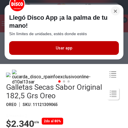
×
Llegó Disco App ¡a la palma de tu
¡Hola! ¿Qué estas buscando?
0
mano!
Sín límites de unidades, estés donde estés
Seleccioná el método de entrega
Términos más buscados
1
.
Cafe
Usar app
Almacén
Desayuno y Merienda
Galletitas Dulces
Galletas Secas
Sabor Original 182,5 Grs Oreo
2
.
Leche
3
.
Galletitas
4
.
Carne
Galletas Secas Sabor Original
5
.
Cerveza
182,5 Grs Oreo
6
.
Yerba
OREO
SKU
:
11121309065
7
.
Queso
Llevando 2
8
.
Fideos
$2.340
2do al 80%
c/u
9
.
Chocolate