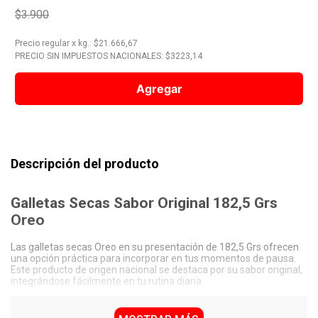
$3.900
10
.
Nestle Classic
Precio regular
x
kg.
: $
21.666,67
PRECIO SIN IMPUESTOS NACIONALES: $
3223,14
Agregar
Descripción del producto
Galletas Secas Sabor Original 182,5 Grs
Oreo
Las galletas secas Oreo en su presentación de 182,5 Grs ofrecen
una opción práctica para incorporar en tus momentos de pausa.
Este producto de origen nacional se destaca por su sabor original,
integrándose fácilmente en tu rutina diaria.
Características Destacadas de las Galletas Secas
Sabor Original 182,5 Grs Oreo