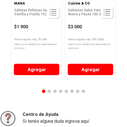
MANA
Cuisine & CO
Galletas Rellenas Sabor
Galletitas Sabor Vainilla con
Vainilla y Frutilla 152 Grs
Avena y Pasas 186 Grs
Mana
Cuisine & Co
$1.900
$3.000
Precio regular
x
kg.
: $
12.500
Precio regular
x
kg.
: $
16.129,03
PRECIO SIN IMPUESTOS NACIONALES:
PRECIO SIN IMPUESTOS NACIONALES:
$
1570,25
$
2479,34
Agregar
Agregar
Centro de Ayuda
Si tenés alguna duda ingresa aquí