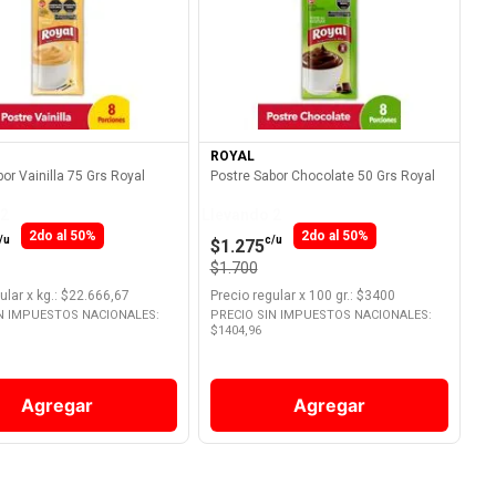
Ver Producto
Ver Producto
ROYAL
or Vainilla 75 Grs Royal
Postre Sabor Chocolate 50 Grs Royal
 2
Llevando 2
2do al 50%
2do al 50%
/u
c/u
$1.275
$1.700
ular
x
kg.
: $
22.666,67
Precio regular
x
100 gr.
: $
3400
IN IMPUESTOS NACIONALES:
PRECIO SIN IMPUESTOS NACIONALES:
$
1404,96
Agregar
Agregar