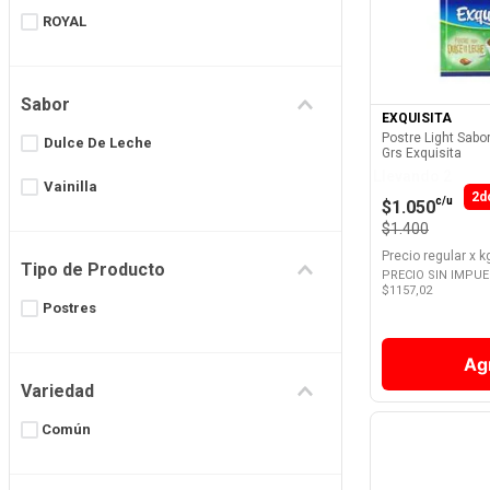
ROYAL
8
.
Fideos
Ver 
9
.
Chocolate
10
.
Nestle Classic
Sabor
EXQUISITA
Postre Light Sabo
Dulce De Leche
Grs Exquisita
Llevando 2
Vainilla
2d
c/u
$1.050
$1.400
Precio regular
x
k
Tipo de Producto
PRECIO SIN IMPU
$
1157,02
Postres
Ag
Variedad
Común