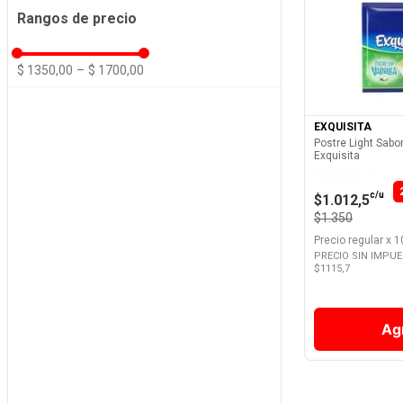
Rangos de precio
Ver 
$ 1350,00
–
$ 1700,00
EXQUISITA
Postre Light Sabor
Exquisita
Llevando 2
c/u
$1.012,5
$1.350
Precio regular
x
1
PRECIO SIN IMPU
$
1115,7
Ag