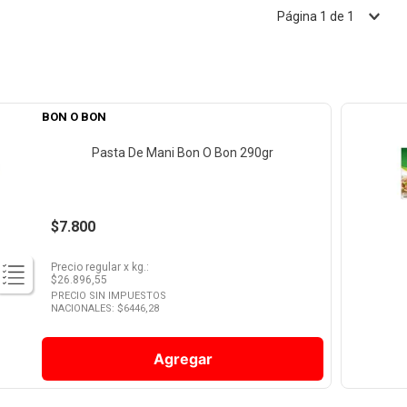
Página
1
de
1
BON O BON
Pasta De Mani Bon O Bon 290gr
$7.800
Precio regular
x
kg.
:
$
26.896,55
PRECIO SIN IMPUESTOS
NACIONALES: $
6446,28
Agregar