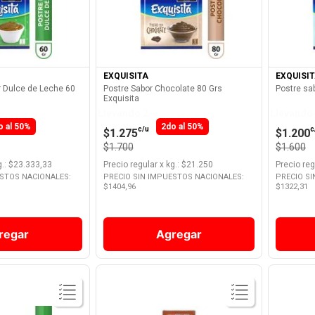
Producto
Ver Producto
EXQUISITA
EXQUISI
r Dulce de Leche 60
Postre Sabor Chocolate 80 Grs
Postre sab
Exquisita
Llevando 2
Llevando
o al 50%
2do al 50%
c/u
c
$1.275
$1.200
$1.700
$1.600
g.
: $
23.333,33
Precio regular
x
kg.
: $
21.250
Precio reg
ESTOS NACIONALES:
PRECIO SIN IMPUESTOS NACIONALES:
PRECIO S
$
1404,96
$
1322,31
regar
Agregar