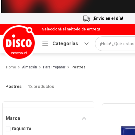
¡Envío en el día!
Seleccioná el método de entrega
¡Hola! ¿Qué estas
Categorías
Términos más buscados
Almacén
Para Preparar
Postres
1
.
Cafe
2
.
Leche
Postres
12
productos
3
.
Galletitas
4
.
Cerveza
5
.
Carne
Marca
6
.
Yerba
EXQUISITA
7
.
Queso