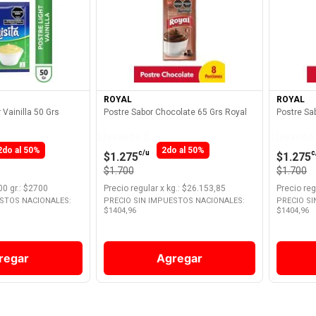
Producto
Ver Producto
ROYAL
ROYAL
 Vainilla 50 Grs
Postre Sabor Chocolate 65 Grs Royal
Postre Sab
Llevando 2
Llevando
2do al 50%
2do al 50%
c/u
c
$1.275
$1.275
$1.700
$1.700
00 gr.
: $
2700
Precio regular
x
kg.
: $
26.153,85
Precio reg
ESTOS NACIONALES:
PRECIO SIN IMPUESTOS NACIONALES:
PRECIO S
$
1404,96
$
1404,96
regar
Agregar