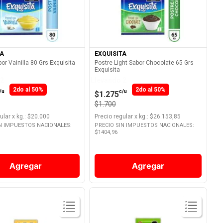
Ver Producto
Ver Producto
TA
EXQUISITA
or Vainilla 80 Grs Exquisita
Postre Light Sabor Chocolate 65 Grs
Exquisita
 2
Llevando 2
2do al 50%
2do al 50%
/u
c/u
$1.275
$1.700
ular
x
kg.
: $
20.000
Precio regular
x
kg.
: $
26.153,85
IN IMPUESTOS NACIONALES:
PRECIO SIN IMPUESTOS NACIONALES:
$
1404,96
Agregar
Agregar