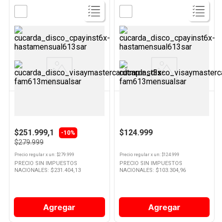
Ver
Ver
Producto
Producto
KITCHENAID
ATMA
Licuadora 2 Lts 1700 W Roja
Licuadora 1.75 Lts 550 W Negra
LKSB2072RER Kitchenaid
94LV24B2AP Atma
$251.999,1
$124.999
-10%
$279.999
Precio regular
x
un
: $
279.999
Precio regular
x
un
: $
124.999
PRECIO SIN IMPUESTOS
PRECIO SIN IMPUESTOS
NACIONALES: $
231.404,13
NACIONALES: $
103.304,96
Agregar
Agregar