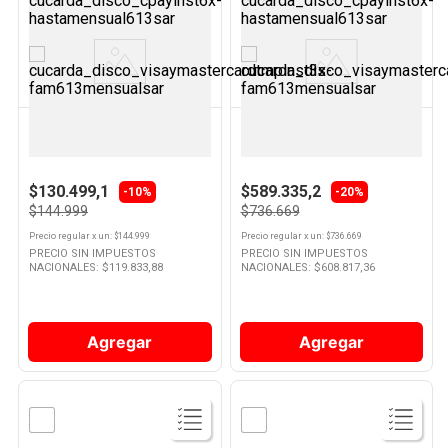
Ver
Ver
Producto
Producto
LILIANA
KITCHENAID
Licuadorapicadorbotella Am312
Licuadora 1.4 Lts 1200 W Negra
Liliana
LKSB4026ROB Kitchenaid
$130.499,1
$589.335,2
-10%
-20%
$144.999
$736.669
Precio regular
x
un
: $
144.999
Precio regular
x
un
: $
736.669
PRECIO SIN IMPUESTOS
PRECIO SIN IMPUESTOS
NACIONALES: $
119.833,88
NACIONALES: $
608.817,36
Agregar
Agregar