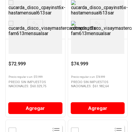
Ver
Ver
Producto
Producto
PHILCO
ATMA
Licuadora De Mano Negro 600ml
Licuadora de Mano 600 W
Philco
Blanca 91LM8527AP Atma
$72.999
$74.999
Precio regular
x
un
: $
72.999
Precio regular
x
un
: $
74.999
PRECIO SIN IMPUESTOS
PRECIO SIN IMPUESTOS
NACIONALES: $
60.329,75
NACIONALES: $
61.982,64
Agregar
Agregar