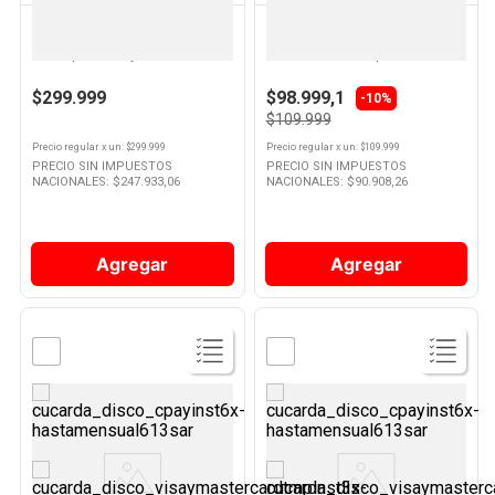
NINJA
PHILIPS
Licuadora Professional Plus
Licuadora 1,5 Lts 550 W Verde
Auto-iq 2 Lts Ninja
PHHR212580 Philips
$299.999
$98.999,1
-10%
$109.999
Precio regular
x
un
: $
299.999
Precio regular
x
un
: $
109.999
PRECIO SIN IMPUESTOS
PRECIO SIN IMPUESTOS
NACIONALES: $
247.933,06
NACIONALES: $
90.908,26
Agregar
Agregar
Ver
Ver
Producto
Producto