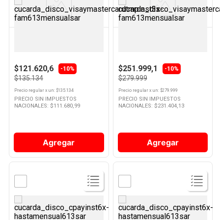
Producto
Producto
OSTER
KITCHENAID
Mixer 800 W Rojo FPSTHB2802
Licuadora 2 Lts 1700 W Negra
Oster
LKSB2072RBM Kitchenaid
$121.620,6
$251.999,1
-10%
-10%
$135.134
$279.999
Precio regular
x
un
: $
135.134
Precio regular
x
un
: $
279.999
PRECIO SIN IMPUESTOS
PRECIO SIN IMPUESTOS
NACIONALES: $
111.680,99
NACIONALES: $
231.404,13
Agregar
Agregar