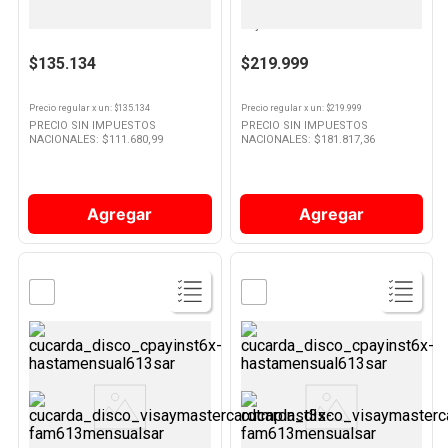
Mixer 700 Ml 800 W Negro
Batidora Planetaria 5 Lts 1000 W
FPSTHB2803 Oster
Roja SL-SB0037 Smartlife
10
.
Vino
$135.134
$219.999
Precio regular
x
un
: $
135.134
Precio regular
x
un
: $
219.999
PRECIO SIN IMPUESTOS
PRECIO SIN IMPUESTOS
NACIONALES: $
111.680,99
NACIONALES: $
181.817,36
Agregar
Agregar
Ver
Ver
Producto
Producto