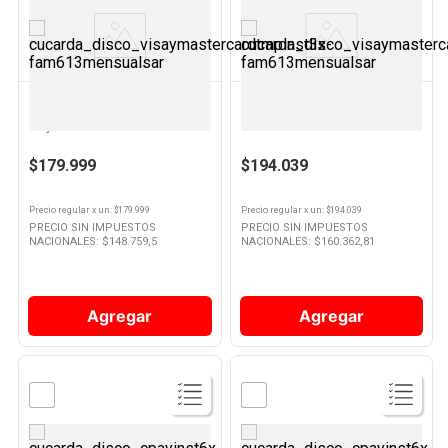
Ver
Ver
Producto
Producto
NINJA
OSTER
Licuadora Blast Black 470 Ml
Licuadora 1,25 Lts 600 W Gris
Ninja
BLST4655 Oster
$179.999
$194.039
Precio regular
x
un
: $
179.999
Precio regular
x
un
: $
194.039
PRECIO SIN IMPUESTOS
PRECIO SIN IMPUESTOS
NACIONALES: $
148.759,5
NACIONALES: $
160.362,81
Agregar
Agregar