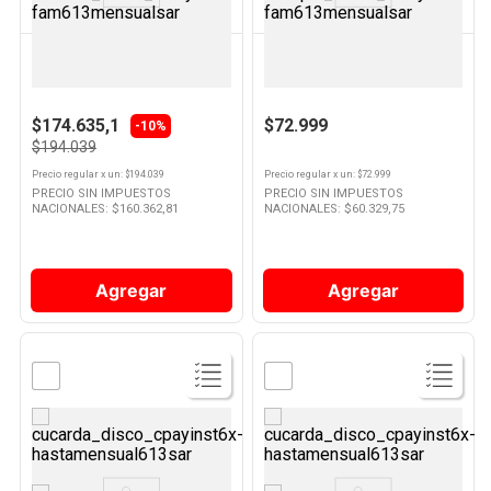
OSTER
LILIANA
Licuadora 600 W Negra
Licuadora 2 Lts 500 W Blanca
BLST4655B-354 Oster
AL100 Liliana
$174.635,1
$72.999
-10%
$194.039
Precio regular
x
un
: $
194.039
Precio regular
x
un
: $
72.999
PRECIO SIN IMPUESTOS
PRECIO SIN IMPUESTOS
NACIONALES: $
160.362,81
NACIONALES: $
60.329,75
Agregar
Agregar
Ver
Ver