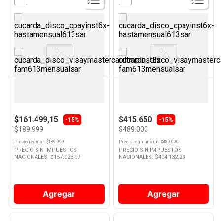
Ver
Ver
Producto
Producto
PASTALINDA
BOSCH
Licuadora 1.5 Lts 800 W Blanca
Licuadora 1,5 Lts 1200 W Negra
HL-4005AT Pastalinda
94MMB6177S Bosch
$161.499,15
$415.650
-15%
-15%
$189.999
$489.000
Precio regular
: $
189.999
Precio regular
x
un
: $
489.000
PRECIO SIN IMPUESTOS
PRECIO SIN IMPUESTOS
NACIONALES: $
157.023,97
NACIONALES: $
404.132,23
Agregar
Agregar