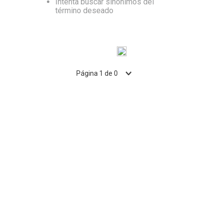
Intenta buscar sinónimos del
término deseado
10
.
Nestle Classic
Página
1
de
0