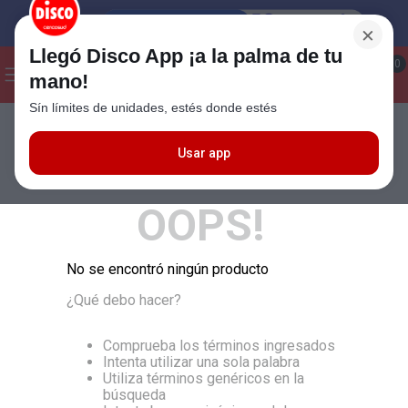
×
Llegó Disco App ¡a la palma de tu
¡Hola! ¿Qué estas buscando?
0
mano!
Sín límites de unidades, estés donde estés
Seleccioná el método de entrega
Términos más buscados
1
.
Cafe
Usar app
MÁS RELEVANTES
2
.
Leche
OOPS!
3
.
Galletitas
4
.
Cerveza
No se encontró ningún producto
5
.
Carne
¿Qué debo hacer?
6
.
Yerba
7
.
Queso
Comprueba los términos ingresados
Intenta utilizar una sola palabra
8
.
Fideos
Utiliza términos genéricos en la
búsqueda
9
.
Chocolate