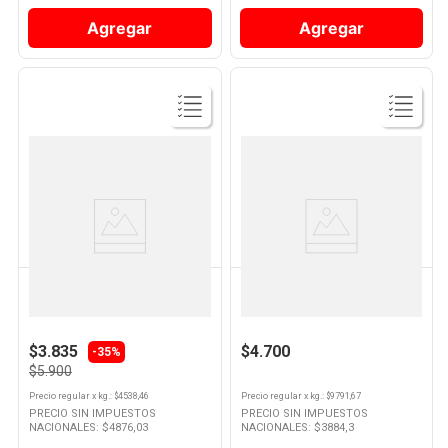
Agregar
Agregar
Ver
Ver
Producto
Producto
LA SERENISIMA
LA SERENISIMA
Yogur Sabor Frutilla Nutrición
Yogur Cremoso Entero Sabor
Activa 1300 Grs La Serenisima
Vainilla 480 Grs La Serenísima
$3.835
$4.700
-35%
$5.900
Precio regular
x
kg.
: $
4538,46
Precio regular
x
kg.
: $
9791,67
PRECIO SIN IMPUESTOS
PRECIO SIN IMPUESTOS
NACIONALES: $
4876,03
NACIONALES: $
3884,3