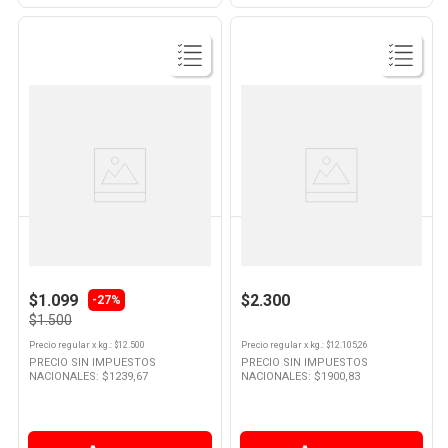
Ver
Ver
Producto
Producto
LA SERENISIMA
LA SERENISIMA
Yogurt Sabor Durazno
Yogur Sabor Frutilla Firme 190
Semidescremado 120 Grs La
Grs La Serenisima
Serenisima
$1.099
$2.300
-
27%
$1.500
Precio regular
x
kg.
: $
12.500
Precio regular
x
kg.
: $
12.105,26
PRECIO SIN IMPUESTOS
PRECIO SIN IMPUESTOS
NACIONALES: $
1239,67
NACIONALES: $
1900,83