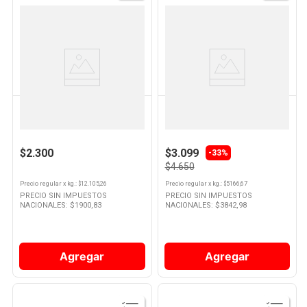
Ver
Ver
Producto
Producto
LA SERENISIMA
LA SERENISIMA
Yogurt Sabor Vainilla Firme
Yogurt Sabor Frutilla
Descremado 190 Grs La
Descremado 900 Grs La
Serenisima
Serenisima
$2.300
$3.099
-
33%
$4.650
Precio regular
x
kg.
: $
12.105,26
Precio regular
x
kg.
: $
5166,67
PRECIO SIN IMPUESTOS
PRECIO SIN IMPUESTOS
NACIONALES: $
1900,83
NACIONALES: $
3842,98
Agregar
Agregar