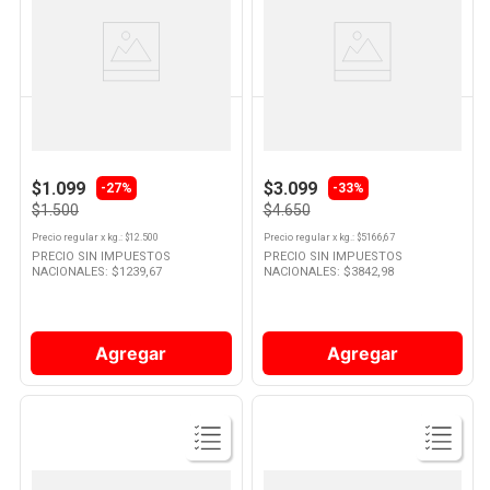
Ver
Ver
Producto
Producto
LA SERENISIMA
LA SERENISIMA
Yogur Sabor Vainilla Firme
Yogurt Sabor Frutilla
Semidescremado 120 Grs La
Semidescremado 900 Grs La
Serenisima
Serenisima
$1.099
$3.099
-
27%
-
33%
$1.500
$4.650
Precio regular
x
kg.
: $
12.500
Precio regular
x
kg.
: $
5166,67
PRECIO SIN IMPUESTOS
PRECIO SIN IMPUESTOS
NACIONALES: $
1239,67
NACIONALES: $
3842,98
Agregar
Agregar