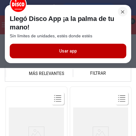
×
Llegó Disco App ¡a la palma de tu
¡Hola! ¿Qué estas buscando?
0
mano!
Sín límites de unidades, estés donde estés
Seleccioná el método de entrega
Usar app
yogur la serenisima
FILTRAR
MÁS RELEVANTES
Ver
Ver
Producto
Producto