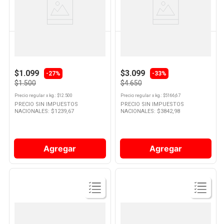
Producto
Producto
LA SERENISIMA
LA SERENISIMA
Yogurt Sabor Frutilla Firme
Yogur Sabor Vainilla
Semidescremado 120 Grs La
Semidescremado 900 Grs La
Serenisima
Serenisima
$1.099
$3.099
-
27%
-
33%
$1.500
$4.650
Precio regular
x
kg.
: $
12.500
Precio regular
x
kg.
: $
5166,67
PRECIO SIN IMPUESTOS
PRECIO SIN IMPUESTOS
NACIONALES: $
1239,67
NACIONALES: $
3842,98
Agregar
Agregar