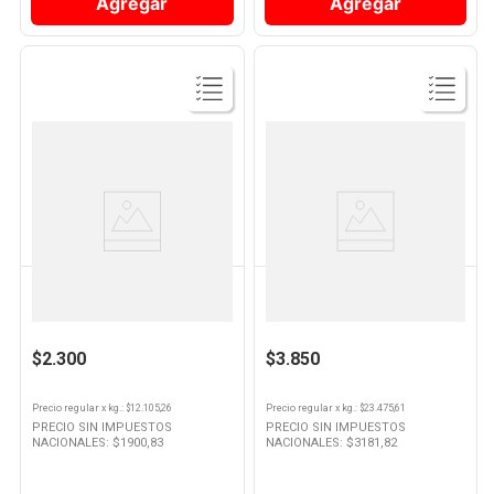
Agregar
Agregar
Ver
Ver
Producto
Producto
LA SERENISIMA
LA SERENISIMA
Yogurt Sabor Frutilla
Yogur Entero Cremoso Con
Descremado 190 Grs La
Rocklets 164 Grs La Serenísima
Serenisima
$2.300
$3.850
Precio regular
x
kg.
: $
12.105,26
Precio regular
x
kg.
: $
23.475,61
PRECIO SIN IMPUESTOS
PRECIO SIN IMPUESTOS
NACIONALES: $
1900,83
NACIONALES: $
3181,82