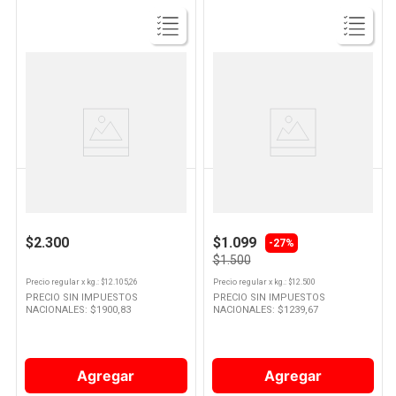
Ver
Ver
Producto
Producto
LA SERENISIMA
LA SERENISIMA
Yogur Sabor Vainilla Firme 190
Yogurt Sabor Frutilla
Grs La Serenisima
Semidescremado 120 Grs La
Serenisima
$2.300
$1.099
-
27%
$1.500
Precio regular
x
kg.
: $
12.105,26
Precio regular
x
kg.
: $
12.500
PRECIO SIN IMPUESTOS
PRECIO SIN IMPUESTOS
NACIONALES: $
1900,83
NACIONALES: $
1239,67
Agregar
Agregar