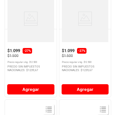
Ver
Ver
Producto
Producto
LA SERENISIMA
LA SERENISIMA
Yogurt Sabor Natural
Yogurt Sabor Vainilla
Semidescremado 120 Grs La
Semidescremado 120 Grs La
Serenisima
Serenisima
$1.099
$1.099
-
27%
-
27%
$1.500
$1.500
Precio regular
x
kg.
: $
12.500
Precio regular
x
kg.
: $
12.500
PRECIO SIN IMPUESTOS
PRECIO SIN IMPUESTOS
NACIONALES: $
1239,67
NACIONALES: $
1239,67
Agregar
Agregar