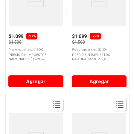
LA SERENISIMA
LA SERENISIMA
Yogurt Sabor Vainilla
Yogurt Sabor Frutilla
Descremado 120 Grs La
Descremado 120 Grs La
Serenisima
Serenisima
$1.099
$1.099
-
27%
-
27%
$1.500
$1.500
Precio regular
x
kg.
: $
12.500
Precio regular
x
kg.
: $
12.500
PRECIO SIN IMPUESTOS
PRECIO SIN IMPUESTOS
NACIONALES: $
1239,67
NACIONALES: $
1239,67
Agregar
Agregar
Ver
Ver