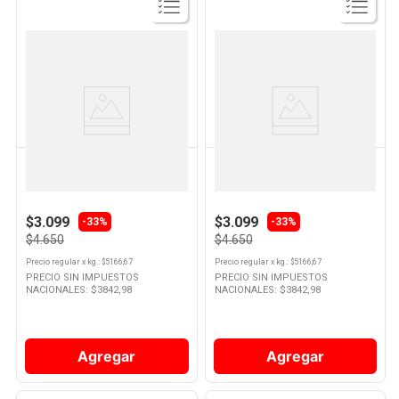
Ver
Ver
Producto
Producto
LA SERENISIMA
LA SERENISIMA
Yogur Sabor Durazno Líquido
Yogurt Sabor Vainilla
900 Grs La Serenisima
Descremado 900 Grs La
Serenisima
$3.099
$3.099
-
33%
-
33%
$4.650
$4.650
Precio regular
x
kg.
: $
5166,67
Precio regular
x
kg.
: $
5166,67
PRECIO SIN IMPUESTOS
PRECIO SIN IMPUESTOS
NACIONALES: $
3842,98
NACIONALES: $
3842,98
Agregar
Agregar