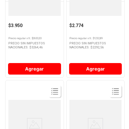
PASO DE LOS TOROS
CUNNINGTON
Gaseosa Sabor Pomelo 1.5 Lts
Gaseosa Cunnington Pomelo
Paso de los Toros
Suave 2.25lt
$3.950
$2.774
Precio regular
x
lt.
: $
2633,33
Precio regular
x
lt.
: $
1232,89
PRECIO SIN IMPUESTOS
PRECIO SIN IMPUESTOS
NACIONALES: $
3264,46
NACIONALES: $
2292,56
Agregar
Agregar
Ver
Ver
Producto
Producto