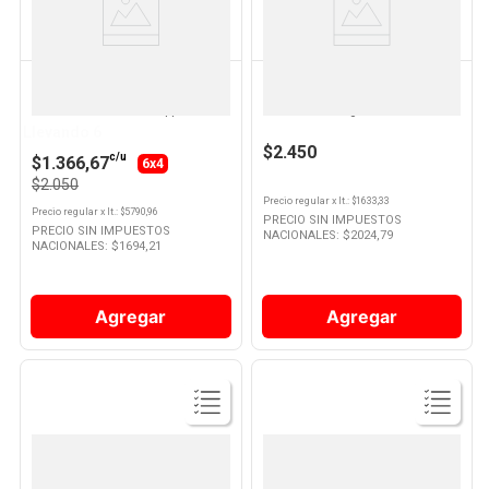
Producto
Producto
SCHWEPPES
CUNNINGTON
Gaseosa Sin Azúcar Sabor
Gaseosa Sabor Pomelo Suave
Pomelo 354 Ml Schweppes
1.5 Lts Cunnington
Llevando 6
$2.450
c/u
$1.366,67
6x4
$2.050
Precio regular
x
lt.
: $
1633,33
Precio regular
x
lt.
: $
5790,96
PRECIO SIN IMPUESTOS
PRECIO SIN IMPUESTOS
NACIONALES: $
2024,79
NACIONALES: $
1694,21
Agregar
Agregar