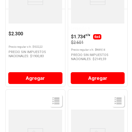
CRUSH
PASO DE LOS TOROS
Gaseosa Sin Azúcar Sabor
Gaseosa Agua Tónica 269 Ml
Pomelo 2.25 Lts Crush
Paso de los Toros
Llevando 6
$2.300
c/u
$1.734
6x4
$2.601
Precio regular
x
lt.
: $
1022,22
Precio regular
x
lt.
: $
9669,14
PRECIO SIN IMPUESTOS
PRECIO SIN IMPUESTOS
NACIONALES: $
1900,83
NACIONALES: $
2149,59
Agregar
Agregar
Ver
Ver