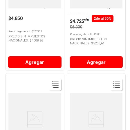
Gaseosa Sin Azúcar Sabor
Gaseosa Sin Azúcar Sabor
Pomelo 1.5 Lts Schweppes
Pomelo 2.25 Lts Schweppes
10
.
Vino
Llevando 2
$4.850
2do al 50%
c/u
$4.725
$6.300
Precio regular
x
lt.
: $
3233,33
Precio regular
x
lt.
: $
2800
PRECIO SIN IMPUESTOS
PRECIO SIN IMPUESTOS
NACIONALES: $
4008,26
NACIONALES: $
5206,61
Agregar
Agregar
Ver
Ver
Producto
Producto