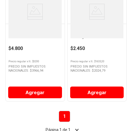
Ver
Ver
Producto
Producto
PASO DE LOS TOROS
CUNNINGTON
Gaseosa Sin Azúcar Sabor
Gaseosa Sabor Pomelo 1.5 Lts
Pomelo 1.5 Lts Paso de los
Cunnington
Toros
$4.800
$2.450
Precio regular
x
lt.
: $
3200
Precio regular
x
lt.
: $
1633,33
PRECIO SIN IMPUESTOS
PRECIO SIN IMPUESTOS
NACIONALES: $
3966,94
NACIONALES: $
2024,79
Agregar
Agregar
1
Página
1
de
1