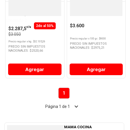
EXQUISITA
FRAMS
Mousse Sabor Dulce De Leche
Mousse Light Sabor Chocolate
95 Grs Exquisita
40 Grs Frams
Llevando 2
$3.600
2do al 50%
c/u
$2.287,5
$3.050
Precio regular
x
100 gr.
: $
9000
Precio regular
x
kg.
: $
32.105,26
PRECIO SIN IMPUESTOS
PRECIO SIN IMPUESTOS
NACIONALES: $
2975,21
NACIONALES: $
2520,66
Agregar
Agregar
1
Página
1
de
1
MAMA COCINA