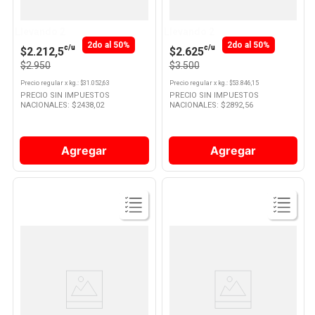
Mousse De Chocolate Exquisita
Mousse Chocolate Royal 65 Gr
X 95 Gr
10
.
Nestle Classic
Llevando 2
Llevando 2
2do al 50%
2do al 50%
c/u
c/u
$2.212,5
$2.625
$2.950
$3.500
Precio regular
x
kg.
: $
31.052,63
Precio regular
x
kg.
: $
53.846,15
PRECIO SIN IMPUESTOS
PRECIO SIN IMPUESTOS
NACIONALES: $
2438,02
NACIONALES: $
2892,56
Agregar
Agregar
Ver
Ver
Producto
Producto