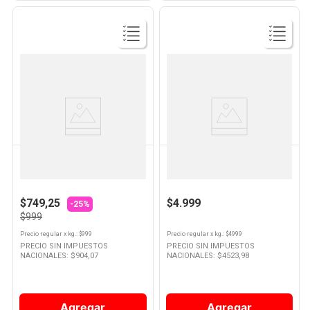
Ver
Ver
Producto
Producto
VERDULERIA PROPIA
VERDULERIA PROPIA
Naranja Para Jugo Por Kg
Lechuga Capuchina Por Kg
$749,25
$4.999
-25%
$999
Precio regular
x
kg.
: $
999
Precio regular
x
kg.
: $
4999
PRECIO SIN IMPUESTOS
PRECIO SIN IMPUESTOS
NACIONALES: $
904,07
NACIONALES: $
4523,98
Agregar
Agregar