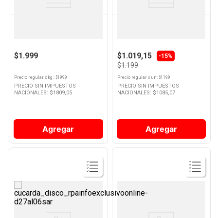
VERDULERIA PROPIA
VERDULERIA PROPIA
Zapallito Redondo Por Kg
Ajo Coloso Por Unidad
$1.999
$1.019,15
-15%
$1.199
Precio regular
x
kg.
: $
1999
Precio regular
x
un
: $
1199
PRECIO SIN IMPUESTOS
PRECIO SIN IMPUESTOS
NACIONALES: $
1809,05
NACIONALES: $
1085,07
Agregar
Agregar
Ver
Ver