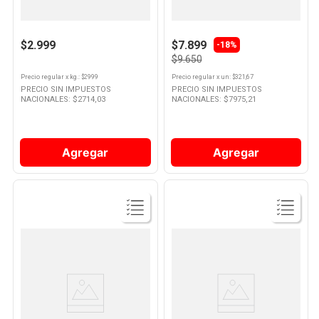
Tomate Cherry Por Kg
Huevos Blancos 30 Un
10
.
Nestle Classic
$2.999
$7.899
-
18%
$9.650
Precio regular
x
kg.
: $
2999
Precio regular
x
un
: $
321,67
PRECIO SIN IMPUESTOS
PRECIO SIN IMPUESTOS
NACIONALES: $
2714,03
NACIONALES: $
7975,21
Agregar
Agregar
Ver
Ver
Producto
Producto