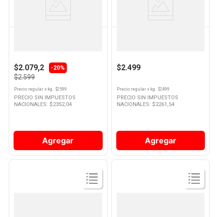
Producto
Producto
VERDULERIA PROPIA
VERDULERIA PROPIA
Cebolla Superior Por Kg
Pepino Por Kg
$2.079,2
$2.499
-20%
$2.599
Precio regular
x
kg.
: $
2599
Precio regular
x
kg.
: $
2499
PRECIO SIN IMPUESTOS
PRECIO SIN IMPUESTOS
NACIONALES: $
2352,04
NACIONALES: $
2261,54
Agregar
Agregar