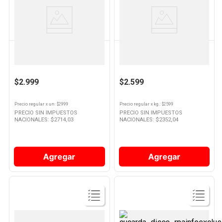
Ver
Ver
Producto
Producto
VERDULERIA PROPIA
VERDULERIA PROPIA
Albahaca x 1 Un
Papa Cepillada x Kg
$2.999
$2.599
Precio regular
x
un
: $
2999
Precio regular
x
kg.
: $
2599
PRECIO SIN IMPUESTOS
PRECIO SIN IMPUESTOS
NACIONALES: $
2714,03
NACIONALES: $
2352,04
Agregar
Agregar