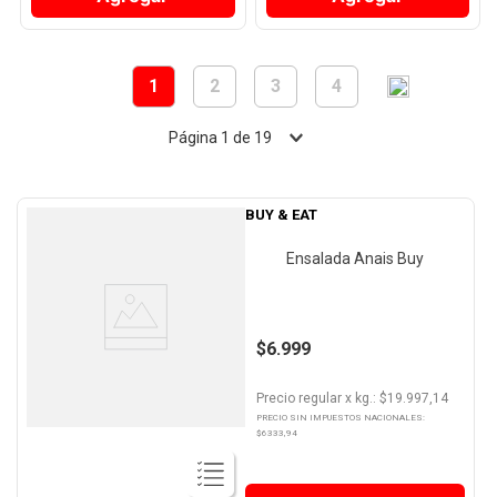
1
2
3
4
Página
1
de
19
BUY & EAT
Ensalada Anais Buy
$6.999
Precio regular
x
kg.
: $
19.997,14
PRECIO SIN IMPUESTOS NACIONALES:
$
6333,94