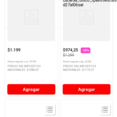
Ver
Ver
Producto
Producto
VERDULERIA PROPIA
VERDULERIA PROPIA
Palta Hass Elegida X Un
Zanahoria x Kg
$1.199
$974,25
-25%
$1.299
Precio regular
x
un
: $
1199
Precio regular
x
kg.
: $
1299
PRECIO SIN IMPUESTOS
PRECIO SIN IMPUESTOS
NACIONALES: $
1085,07
NACIONALES: $
1175,57
Agregar
Agregar