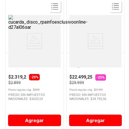
Ver
Ver
Producto
Producto
VERDULERIA PROPIA
VERDULERIA PROPIA
Papa Lavada Por Kg
Nueces Mariposa Sin Cascara
Por Kg
$2.319,2
$22.499,25
-20%
-25%
$2.899
$29.999
Precio regular
x
kg.
: $
2899
Precio regular
x
kg.
: $
29.999
PRECIO SIN IMPUESTOS
PRECIO SIN IMPUESTOS
NACIONALES: $
2623,53
NACIONALES: $
24.792,56
Agregar
Agregar