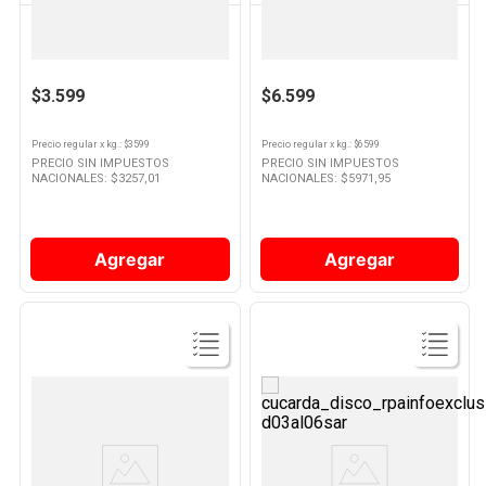
VERDULERIA PROPIA
VERDULERIA PROPIA
Pimiento Rojo X Kg
Tomate Cherry Amarillo
$3.599
$6.599
Precio regular
x
kg.
: $
3599
Precio regular
x
kg.
: $
6599
PRECIO SIN IMPUESTOS
PRECIO SIN IMPUESTOS
NACIONALES: $
3257,01
NACIONALES: $
5971,95
Agregar
Agregar
Ver
Ver
Producto
Producto