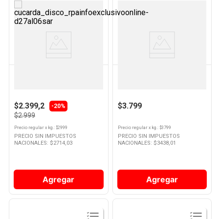
Ver
Ver
Producto
Producto
SIN MARCA
SIN MARCA
Zapallo Coreano Por Kg
Banana Ecuador X Kg
$2.399,2
$3.799
-20%
$2.999
Precio regular
x
kg.
: $
2999
Precio regular
x
kg.
: $
3799
PRECIO SIN IMPUESTOS
PRECIO SIN IMPUESTOS
NACIONALES: $
2714,03
NACIONALES: $
3438,01
Agregar
Agregar