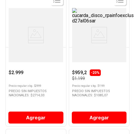
Ver
Ver
Producto
Producto
VERDULERIA PROPIA
VERDULERIA PROPIA
Tomate Redondo Grande Por Kg
Zapallo Inglés Por Kg
$2.999
$959,2
-20%
$1.199
Precio regular
x
kg.
: $
2999
Precio regular
x
kg.
: $
1199
PRECIO SIN IMPUESTOS
PRECIO SIN IMPUESTOS
NACIONALES: $
2714,03
NACIONALES: $
1085,07
Agregar
Agregar