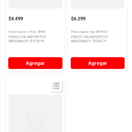
Hongos En Pino Secos Paquete
Tomates Secos x 70 Grs
50 Gr
10
.
Nestle Classic
$4.499
$6.299
Precio regular
x
100 gr.
: $
8998
Precio regular
x
kg.
: $
89.985,71
PRECIO SIN IMPUESTOS
PRECIO SIN IMPUESTOS
NACIONALES: $
3718,18
NACIONALES: $
5205,79
Agregar
Agregar
Ver
Producto