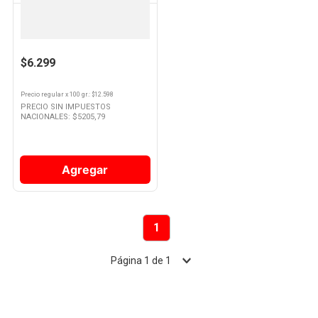
BUY & EAT
Hongos Secos 50 Grs
$6.299
Precio regular
x
100 gr.
: $
12.598
PRECIO SIN IMPUESTOS
NACIONALES: $
5205,79
Agregar
1
Página
1
de
1