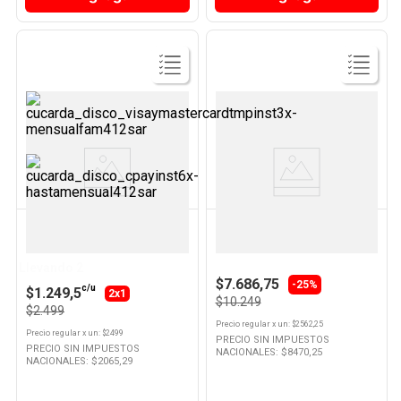
Ver
Ver
Producto
Producto
KREA
DURACELL
Compotera Transparente Vidrio
Pilas Alcalinas Aaa Blister De 4
400 Ml Krea
Un Duracell
Llevando 2
$7.686,75
-25%
c/u
$1.249,5
2x1
$10.249
$2.499
Precio regular
x
un
: $
2562,25
Precio regular
x
un
: $
2499
PRECIO SIN IMPUESTOS
PRECIO SIN IMPUESTOS
NACIONALES: $
8470,25
NACIONALES: $
2065,29