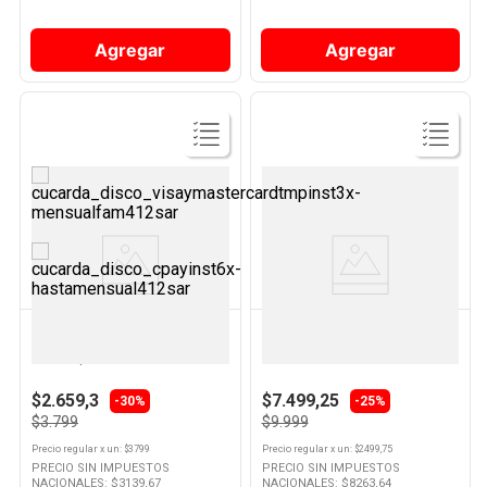
Agregar
Agregar
Ver
Ver
Producto
Producto
KREA
ENERGIZER
Plato Sopa Cuadrado Blanco
Pilas Alcalinas Energizer Aaa 4
Vidrio Opalino 21,5 Cm Krea
U
$2.659,3
$7.499,25
-30%
-25%
$3.799
$9.999
Precio regular
x
un
: $
3799
Precio regular
x
un
: $
2499,75
PRECIO SIN IMPUESTOS
PRECIO SIN IMPUESTOS
NACIONALES: $
3139,67
NACIONALES: $
8263,64