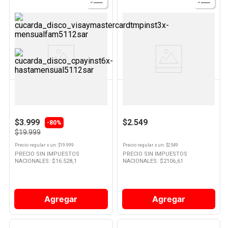
Ver
Ver
Producto
Producto
KREA
HOME CARE
Manta Polar 120 x 150 Cm
Film Adherente Transparente
Escocés Krea
PVC 20 Mts x 28 Cm 1 Un Home
Care
$3.999
$2.549
-
80%
$19.999
Precio regular
x
un
: $
19.999
Precio regular
x
un
: $
2549
PRECIO SIN IMPUESTOS
PRECIO SIN IMPUESTOS
NACIONALES: $
16.528,1
NACIONALES: $
2106,61
Agregar
Agregar