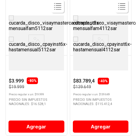
Ver
Ver
Producto
Producto
KREA
KREA
Manta Polar 120x150 Cm Lisa
Batería De Cocina De Acero
Azul Krea
Krea
$3.999
$83.789,4
-
80%
-40%
$19.999
$139.649
Precio regular
x
un
: $
19.999
Precio regular
x
un
: $
139.649
PRECIO SIN IMPUESTOS
PRECIO SIN IMPUESTOS
NACIONALES: $
16.528,1
NACIONALES: $
115.412,4
Agregar
Agregar