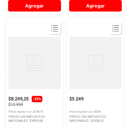
Agregar
Agregar
Ver
Ver
Producto
Producto
DURACELL
ZIPLOC
Pilas Alcalinas Aa Blister De 4
Bolsa Hermética Conserva
Un Duracell
Mediana 12 Un Ziploc
$8.249,25
$5.249
-25%
$10.999
Precio regular
x
un
: $
2749,75
Precio regular
x
un
: $
5249
PRECIO SIN IMPUESTOS
PRECIO SIN IMPUESTOS
NACIONALES: $
9090,08
NACIONALES: $
4338,02