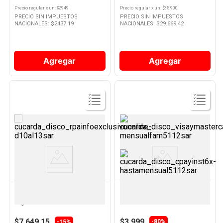
Precio regular
x
un
: $
2949
Precio regular
x
un
: $
35.900
PRECIO SIN IMPUESTOS
PRECIO SIN IMPUESTOS
NACIONALES: $
2437,19
NACIONALES: $
29.669,42
Agregar
Agregar
Ver
Ver
Producto
Producto
LAS BRASAS
KREA
Carbón Premium Las Brasas X
Manta Polar Estampada 120 X
4kgs
150 Cm Krea
$7.649,15
$3.999
-
80%
-15%