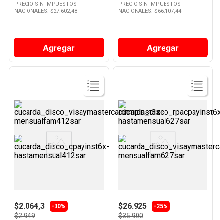
PRECIO SIN IMPUESTOS
PRECIO SIN IMPUESTOS
NACIONALES: $
27.602,48
NACIONALES: $
66.107,44
Agregar
Agregar
Ver
Ver
Producto
Producto
RIGOLLEAU
BESTWAY
Copa Gourmet Transparente
Colchón Inflable Azul 185 x 76 x
Vidrio 450 Cc Rigolleau
22 Cm 1 Plaza Bestway
$2.064,3
$26.925
-30%
-25%
$2.949
$35.900