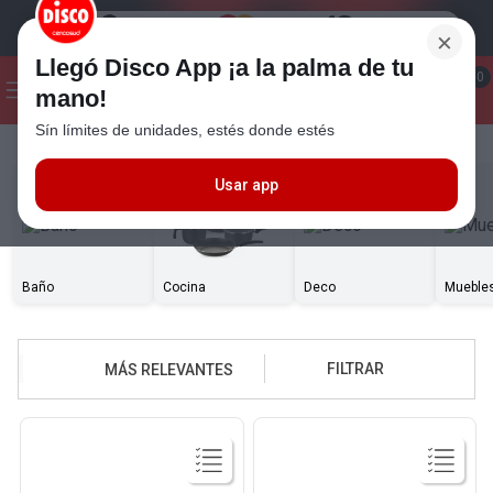
×
Llegó Disco App ¡a la palma de tu
¡Hola! ¿Qué estas buscando?
0
mano!
Sín límites de unidades, estés donde estés
Seleccioná el método de entrega
Términos más buscados
1
.
Cafe
Usar app
2
.
Leche
3
.
Galletitas
Baño
Cocina
Deco
Mueble
4
.
Cerveza
5
.
Carne
FILTRAR
MÁS RELEVANTES
6
.
Yerba
7
.
Queso
8
.
Fideos
9
.
Chocolate