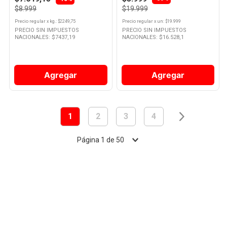
$8.999
$19.999
Precio regular
x
kg.
: $
2249,75
Precio regular
x
un
: $
19.999
PRECIO SIN IMPUESTOS
PRECIO SIN IMPUESTOS
NACIONALES: $
7437,19
NACIONALES: $
16.528,1
Agregar
Agregar
1
2
3
4
Página
1
de
50