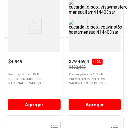
10
.
Nestle Classic
Ver
Ver
Producto
Producto
ZIPLOC
KREA
Bolsas Herméticas Plástico
Tendedero Aluminio 18mt Oi23
26,8 x 27,3 Cm x 10 Un Ziploc
145x60x95cm Krea
$4.949
$79.469,4
-40%
$132.449
Precio regular
x
un
: $
4949
Precio regular
x
un
: $
132.449
PRECIO SIN IMPUESTOS
PRECIO SIN IMPUESTOS
NACIONALES: $
4090,08
NACIONALES: $
119.863,35
Agregar
Agregar