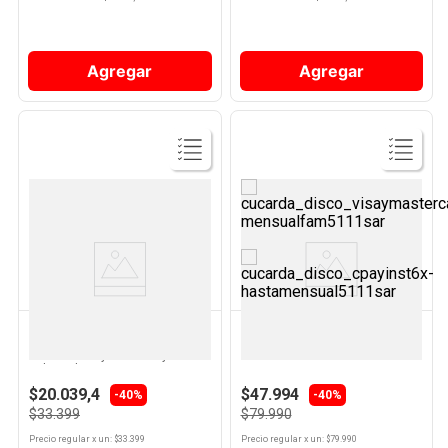
Agregar
Agregar
Ver
Ver
Producto
Producto
KREA
KREA
Carrito de compras Estampado
Sábanas Queen 160 x 200 Cm
Verde Hierro y Poliéster y
Lisa Blanca Krea
Polipropileno 20 Kg Krea
$20.039,4
$47.994
-40%
-40%
$33.399
$79.990
Precio regular
x
un
: $
33.399
Precio regular
x
un
: $
79.990