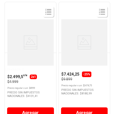
Ver
Ver
Producto
Producto
KREA
ENERGIZER
Paño Toalla Algodón 40 x 60 Cm
Pilas Alcalinas Energizer Aa 4 U
x 1 Un Krea
Llevando 2
$7.424,25
-25%
c/u
$2.499,5
2x1
$9.899
$4.999
Precio regular
x
un
: $
2474,75
Precio regular
x
un
: $
4999
PRECIO SIN IMPUESTOS
PRECIO SIN IMPUESTOS
NACIONALES: $
8180,99
NACIONALES: $
4131,41
Agregar
Agregar