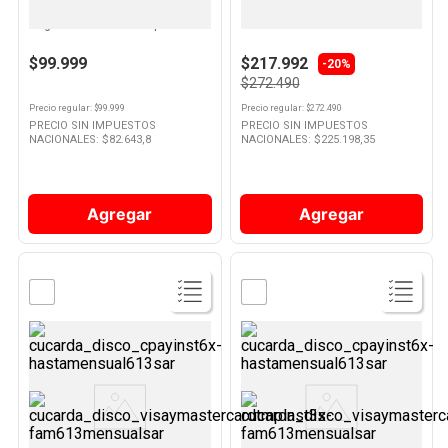
Pava Eléctrica 1,7 Lts 1850 W
Cafetera Piccolo Xs 800 Ml
Negra HD9396/90 Philips
Dolce Gusto
10
.
Nestle Classic
$99.999
$217.992
-20%
$272.490
Precio regular
: $
99.999
Precio regular
: $
272.490
PRECIO SIN IMPUESTOS
PRECIO SIN IMPUESTOS
NACIONALES: $
82.643,8
NACIONALES: $
225.198,35
Agregar
Agregar
Ver
Ver
Producto
Producto