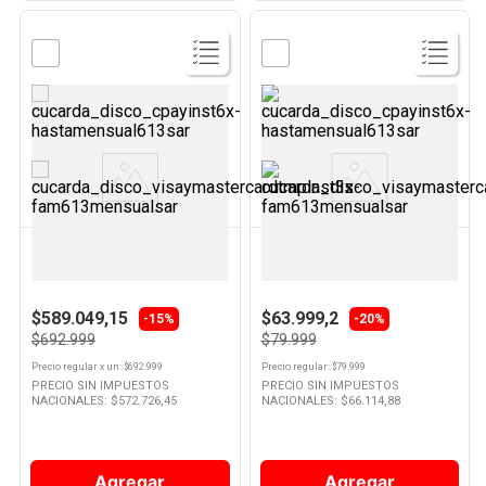
Ver
Ver
Producto
Producto
OSTER
SMARTLIFE
Cafetera 1,4 Lts Blanca
Espumador De Leche Smartlife
BVSTEM6801M-054 Oster
300 Ml
$589.049,15
$63.999,2
-15%
-20%
$692.999
$79.999
Precio regular
x
un
: $
692.999
Precio regular
: $
79.999
PRECIO SIN IMPUESTOS
PRECIO SIN IMPUESTOS
NACIONALES: $
572.726,45
NACIONALES: $
66.114,88
Agregar
Agregar