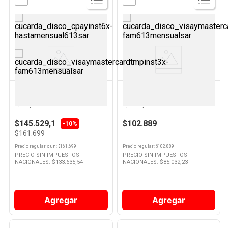
Ver
Ver
Producto
Producto
OSTER
ELECTROLUX
Cafetera Filtro Programable
Pava Eléctrica Digital de Acero
1,893 Lts 900 W Gris
Inoxidable 2 Lts EEK50
Bvstdc4404 Oster
Electrolux
$145.529,1
$102.889
-10%
$161.699
Precio regular
x
un
: $
161.699
Precio regular
: $
102.889
PRECIO SIN IMPUESTOS
PRECIO SIN IMPUESTOS
NACIONALES: $
133.635,54
NACIONALES: $
85.032,23
Agregar
Agregar