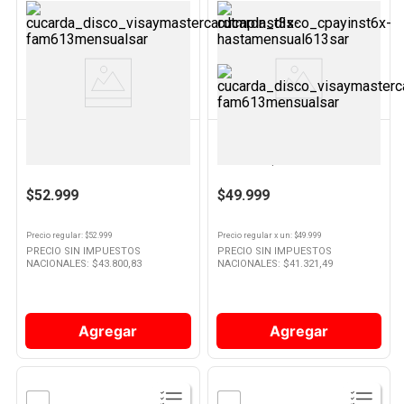
Ver
Ver
Producto
Producto
ATMA
ATMA
Pava Eléctrica Atma De 1.7 Lts
Molinillo Eléctrico De Café
Con Corte Automático
94mc8141p Atma
$52.999
$49.999
Precio regular
: $
52.999
Precio regular
x
un
: $
49.999
PRECIO SIN IMPUESTOS
PRECIO SIN IMPUESTOS
NACIONALES: $
43.800,83
NACIONALES: $
41.321,49
Agregar
Agregar