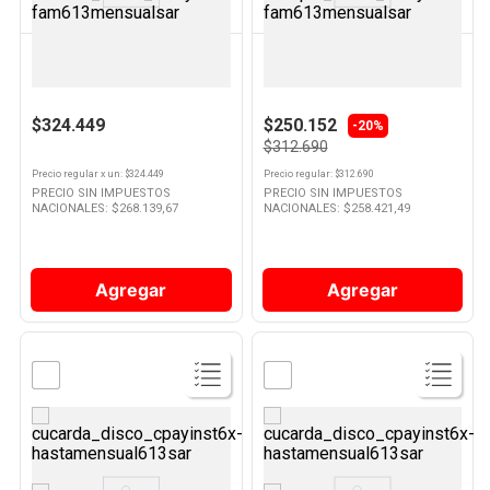
OSTER
DOLCE GUSTO
Cafetera Espresso Gris
Cafetera 0,8 Lts 1500 W Gris
BVSTEM5502 Oster
Genio S Dolce Gusto
$324.449
$250.152
-20%
$312.690
Precio regular
x
un
: $
324.449
Precio regular
: $
312.690
PRECIO SIN IMPUESTOS
PRECIO SIN IMPUESTOS
NACIONALES: $
268.139,67
NACIONALES: $
258.421,49
Agregar
Agregar
Ver
Ver