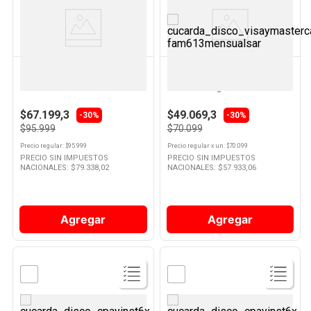
Ver
Ver
Producto
Producto
NEX
NEX
Jarra Eléctrica 1,7 Lts Acero Nex
Moledor de café Acero
Inoxidable Cfg-3020 Nex
$67.199,3
$49.069,3
-30%
-30%
$95.999
$70.099
Precio regular
: $
95.999
Precio regular
x
un
: $
70.099
PRECIO SIN IMPUESTOS
PRECIO SIN IMPUESTOS
NACIONALES: $
79.338,02
NACIONALES: $
57.933,06
Agregar
Agregar