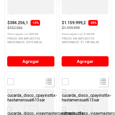
OSTER
PHILIPS
Cafetera Espresso 1050 W
Cafetera Expresso 1,8 Lts 1500
Negra BVSTEM6604BK-054
W Negra PHEP223142 Philips
Oster
$384.256,1
$1.159.999,2
-15%
-20%
$452.066
$1.449.999
Precio regular
x
un
: $
452.066
Precio regular
x
un
: $
1.449.999
PRECIO SIN IMPUESTOS
PRECIO SIN IMPUESTOS
NACIONALES: $
373.608,26
NACIONALES: $
1.198.346,28
Agregar
Agregar
Ver
Ver
Producto
Producto