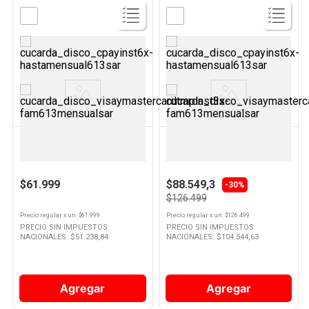
Ver
Ver
Producto
Producto
SMARTLIFE
NEX
Cafetera 1,5 Lts 900 W Negra SL-
Cafetera Goteo 1,5 Lts 900 W
CM9402 Smartlife
Gris Cfm1200 Nex
$61.999
$88.549,3
-30%
$126.499
Precio regular
x
un
: $
61.999
Precio regular
x
un
: $
126.499
PRECIO SIN IMPUESTOS
PRECIO SIN IMPUESTOS
NACIONALES: $
51.238,84
NACIONALES: $
104.544,63
Agregar
Agregar