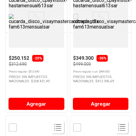
Ver
Ver
Producto
Producto
DOLCE GUSTO
NEX
Cafetera 0,8 Lts 1500 W Blanca
Cafetera Espresso 20 Bar Nex
Genio S Dolce Gusto
$250.152
$349.300
-20%
-30%
$312.690
$499.000
Precio regular
: $
312.690
Precio regular
x
un
: $
499.000
PRECIO SIN IMPUESTOS
PRECIO SIN IMPUESTOS
NACIONALES: $
258.421,49
NACIONALES: $
412.396,69
Agregar
Agregar