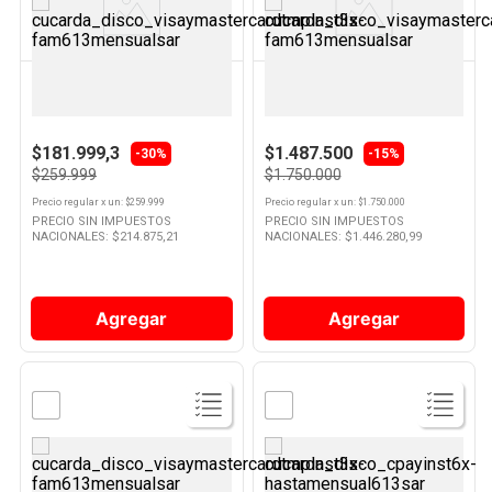
Producto
Producto
NEX
BOSCH
Cafetera Cápsulas 19 Bar 0,6
Cafetera Diamond Titanium
Lts V2 Nex
Metallic 94tie20504 Bosch
$181.999,3
$1.487.500
-30%
-15%
$259.999
$1.750.000
Precio regular
x
un
: $
259.999
Precio regular
x
un
: $
1.750.000
PRECIO SIN IMPUESTOS
PRECIO SIN IMPUESTOS
NACIONALES: $
214.875,21
NACIONALES: $
1.446.280,99
Agregar
Agregar