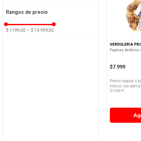
Cebollas
Rangos de precio
Champiñones
Ver 
Ciboulettes
$ 1199,00
–
$ 14.999,00
Cilantros
VERDULERIA PR
Papines Andinos 
Ensaladas
Mostrar 20 más
$7.999
Precio regular
x
k
PRECIO SIN IMPU
$
7238,91
Ag