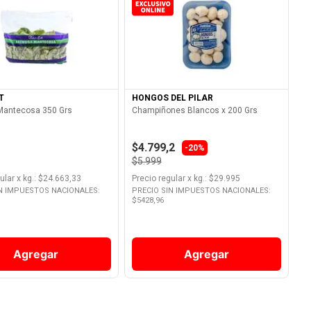
Ver Producto
Ver Producto
T
HONGOS DEL PILAR
Mantecosa 350 Grs
Champiñones Blancos x 200 Grs
$4.799,2
-20%
$5.999
ular
x
kg.
: $
24.663,33
Precio regular
x
kg.
: $
29.995
IN IMPUESTOS NACIONALES:
PRECIO SIN IMPUESTOS NACIONALES:
$
5428,96
Agregar
Agregar