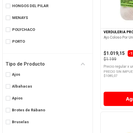
HONGOS DEL PILAR
8
.
Fideos
Ver 
9
.
Chocolate
MENAYS
10
.
Nestle Classic
POLYCHACO
VERDULERIA PR
Ajo Coloso Por U
PORTO
$1.019,15
ROCKY
-
$1.199
Tipo de Producto
SANES
Precio regular
x
u
PRECIO SIN IMPU
Ajos
$
1085,07
SIN MARCA
Albahacas
SUEÑO VERDE
Apios
Ag
VERDULERIA PROPIA
Brotes de Rábano
Bruselas