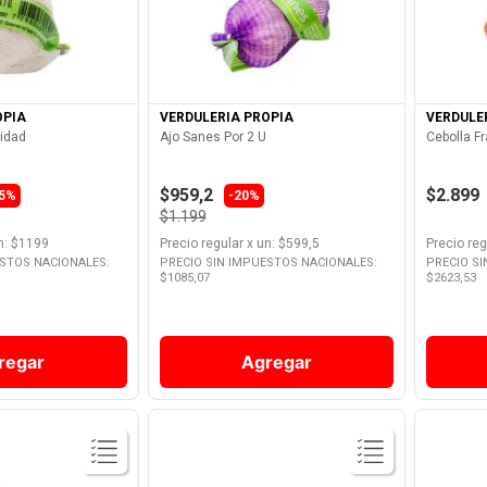
Producto
Ver Producto
OPIA
VERDULERIA PROPIA
VERDULE
nidad
Ajo Sanes Por 2 U
Cebolla F
$959,2
$2.899
15%
-20%
$1.199
n
: $
1199
Precio regular
x
un
: $
599,5
Precio reg
ESTOS NACIONALES:
PRECIO SIN IMPUESTOS NACIONALES:
PRECIO S
$
1085,07
$
2623,53
regar
Agregar