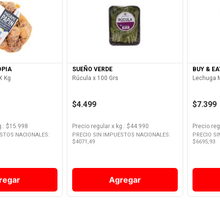
Producto
Ver Producto
OPIA
SUEÑO VERDE
BUY & EA
X Kg
Rúcula x 100 Grs
Lechuga 
$4.499
$7.399
g.
: $
15.998
Precio regular
x
kg.
: $
44.990
Precio reg
ESTOS NACIONALES:
PRECIO SIN IMPUESTOS NACIONALES:
PRECIO S
$
4071,49
$
6695,93
regar
Agregar