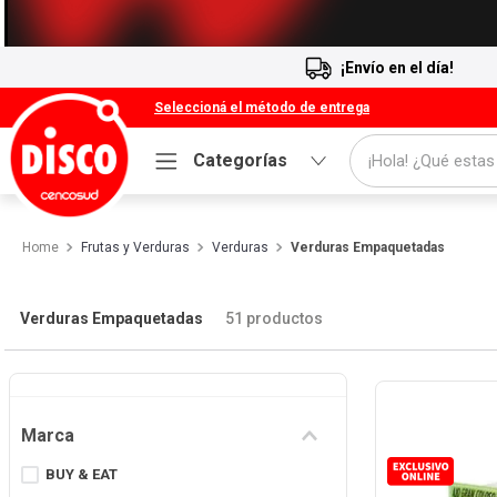
¡Envío en el día!
Seleccioná el método de entrega
¡Hola! ¿Qué estas
Categorías
Términos más buscados
Frutas y Verduras
Verduras
Verduras Empaquetadas
1
.
Cafe
2
.
Leche
Verduras Empaquetadas
51
productos
3
.
Galletitas
4
.
Carne
5
.
Cerveza
Marca
6
.
Yerba
BUY & EAT
7
.
Queso