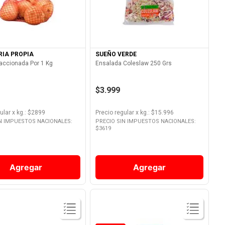
Ver Producto
Ver Producto
RIA PROPIA
SUEÑO VERDE
raccionada Por 1 Kg
Ensalada Coleslaw 250 Grs
$3.999
ular
x
kg.
: $
2899
Precio regular
x
kg.
: $
15.996
IN IMPUESTOS NACIONALES:
PRECIO SIN IMPUESTOS NACIONALES:
$
3619
Agregar
Agregar