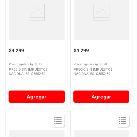
Ver
Ver
Producto
Producto
HUMOS
HUMOS
Astilla Ahumadora Manzano
Astillas De Leña Ahumadoras
500 Gr
500 Gr
$4.299
$4.299
Precio regular
x
kg.
: $
8598
Precio regular
x
kg.
: $
8598
PRECIO SIN IMPUESTOS
PRECIO SIN IMPUESTOS
NACIONALES: $
3552,89
NACIONALES: $
3552,89
Agregar
Agregar