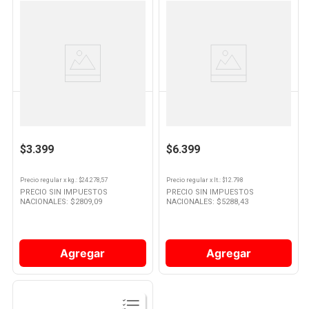
Ver
Ver
Producto
Producto
HUMOS
HUMOS
Chips Ahumadores Humos Olivo
Líquido Para Fuego Pyrogrill 500
140 Gr
Ml
$3.399
$6.399
Precio regular
x
kg.
: $
24.278,57
Precio regular
x
lt.
: $
12.798
PRECIO SIN IMPUESTOS
PRECIO SIN IMPUESTOS
NACIONALES: $
2809,09
NACIONALES: $
5288,43
Agregar
Agregar