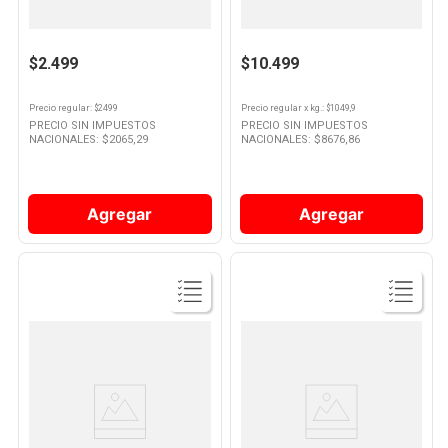
Fajina De Encendido Pyrogrill X
Leña 10 Kg La Taba
1un
10
.
Nestle Classic
$2.499
$10.499
Precio regular
: $
2499
Precio regular
x
kg.
: $
1049,9
PRECIO SIN IMPUESTOS
PRECIO SIN IMPUESTOS
NACIONALES: $
2065,29
NACIONALES: $
8676,86
Agregar
Agregar
Ver
Ver
Producto
Producto