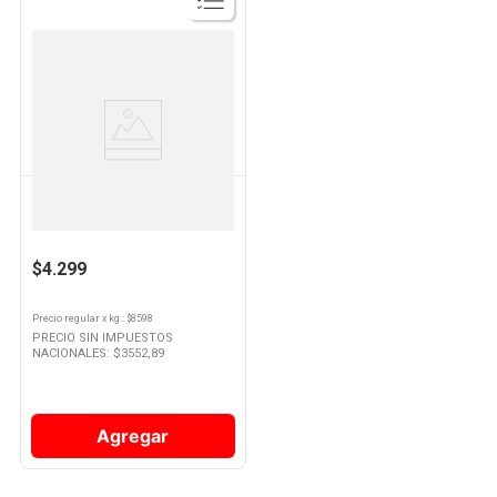
Ver
Producto
HUMOS
Astilla Ahumadora Olivo 500 Gr
$4.299
Precio regular
x
kg.
: $
8598
PRECIO SIN IMPUESTOS
NACIONALES: $
3552,89
Agregar