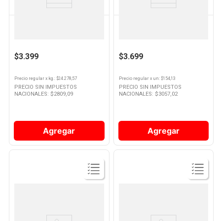
HUMOS
HUMOS
Astillas Para Ahumar Nogal 1 U
Pastillas Para Fuego Pyrogrill 1u
$3.399
$3.699
Precio regular
x
kg.
: $
24.278,57
Precio regular
x
un
: $
154,13
PRECIO SIN IMPUESTOS
PRECIO SIN IMPUESTOS
NACIONALES: $
2809,09
NACIONALES: $
3057,02
Agregar
Agregar
Ver
Ver