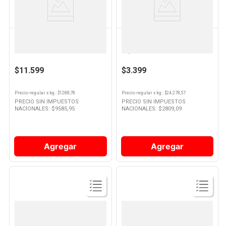
Producto
Producto
PATAGONIA
HUMOS
Leña Patagonia X 9kg
Chips Ahumadores Humos
Espinillo 140 Gr
$11.599
$3.399
Precio regular
x
kg.
: $
1288,78
Precio regular
x
kg.
: $
24.278,57
PRECIO SIN IMPUESTOS
PRECIO SIN IMPUESTOS
NACIONALES: $
9585,95
NACIONALES: $
2809,09
Agregar
Agregar