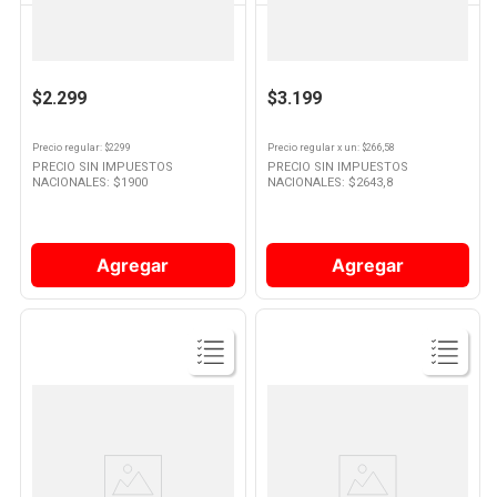
SIN MARCA
HUMOS
Leñitas Paquete 2 Dm3
Pastillas Para Fuego Pyrogrill 1 U
$2.299
$3.199
Precio regular
: $
2299
Precio regular
x
un
: $
266,58
PRECIO SIN IMPUESTOS
PRECIO SIN IMPUESTOS
NACIONALES: $
1900
NACIONALES: $
2643,8
Agregar
Agregar
Ver
Ver
Producto
Producto