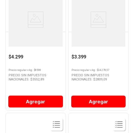
Ver
Ver
Producto
Producto
HUMOS
HUMOS
Chips De Leña X 10 Un.
Chips Ahumadores Manzano
$4.299
$3.399
Precio regular
x
kg.
: $
8598
Precio regular
x
kg.
: $
24.278,57
PRECIO SIN IMPUESTOS
PRECIO SIN IMPUESTOS
NACIONALES: $
3552,89
NACIONALES: $
2809,09
Agregar
Agregar