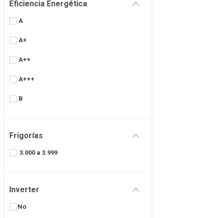
Eficiencia Energética
7500 Kcal/Hs
A
8.72 kW/h
A+
A++
A+++
B
C
Frigorías
D
3.000 a 3.999
Inverter
No