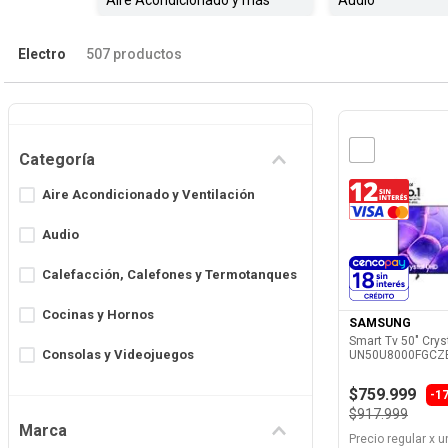
Aire Acondicionado y más
Audio
8
.
Fideos
Electro
507
productos
9
.
Chocolate
10
.
Nestle Classic
Categoría
Aire Acondicionado y Ventilación
Audio
Ver 
Calefacción, Calefones y Termotanques
Cocinas y Hornos
SAMSUNG
Smart Tv 50" Crys
Consolas y Videojuegos
UN50U8000FGCZ
$759.999
Heladeras, Freezers y Cavas
-
1
$917.999
Marca
Informática
Precio regular
x
u