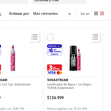
Consolas y más
Ordenar por
Más relevantes
Ver Producto
Ver Producto
REAM
SODASTREAM
De Co2 Cqc Sodastream
Gasificador de Agua 1 Lts Negro
TERRA Sodastream
9
$126.999
ular
x
un
: $
45.799
Precio regular
x
un
: $
126.999