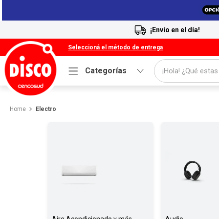
¡Envío en el día!
Seleccioná el método de entrega
¡Hola! ¿Qué estas
Categorías
Términos más buscados
Electro
1
.
Cafe
2
.
Leche
3
.
Galletitas
4
.
Carne
5
.
Cerveza
6
.
Yerba
7
.
Queso