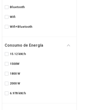
Bluetooth
260 Lts
Wifi
264 L
Wifi+Bluetooth
280 L
Mostrar 22 más
Consumo de Energía
15.12 kW/h
1500W
1800 W
2000 W
6.978 kW/h
6000 Kcal/Hs