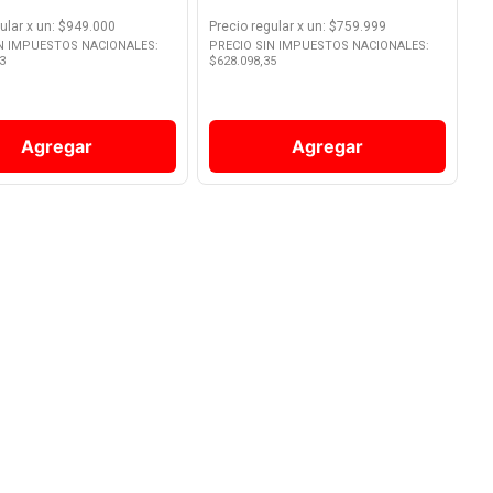
ular
x
un
: $
949.000
Precio regular
x
un
: $
759.999
IN IMPUESTOS NACIONALES:
PRECIO SIN IMPUESTOS NACIONALES:
3
$
628.098,35
Agregar
Agregar