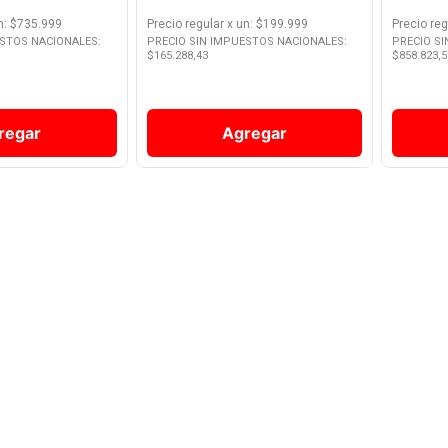
n
: $
735.999
Precio regular
x
un
: $
199.999
Precio reg
ESTOS NACIONALES:
PRECIO SIN IMPUESTOS NACIONALES:
PRECIO S
$
165.288,43
$
858.823,5
regar
Agregar