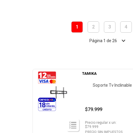
1
2
3
4
Página
1
de
26
TAMIKA
Soporte Tv Inclinabl
$79.999
Precio regular
x
un
:
$
79.999
PRECIO SIN IMPUESTOS