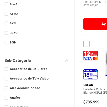
PRECIO SIN IMPU
AIWA
$
758.676,86
Lavado
ATMA
Pequeños Electros
AXEL
Ag
Teléfonos
BEKO
BGH
BOSCH
Sub-Categoría
CANDY
Ver 
Accesorios de Celulares
COLUMBIA
Accesorios de TV y Video
DELF
DREAN
Aire Acondicionado
Heladera Cíclica E
DOLCE GUSTO
Blanco HDR280F5
Anafes
Mostrar 61 más
$735.999