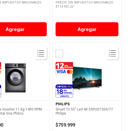
IN IMPUESTOS NACIONALES:
PRECIO SIN IMPUESTOS NACIONALES:
$
114.931,22
Agregar
Agregar
Ver Producto
Ver Producto
PHILIPS
s Inverter 11 Kg 1400 RPM
Smart Tv 55" Led 4K 55PUD7309/77
tal Gris Philco
Philips
DGN2
00
$759.999