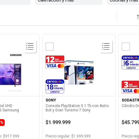
Calefacción y más
Cocinas y más
Producto
Ver Producto
SONY
SODAST
tal UHD
Consola PlayStation 5 1 Tb con Astro
Cilindro 
B Samsung
Bot y Gran Turismo 7 Sony
$1.999.999
$45.79
7%
n
: $
917.999
Precio regular
: $
1.999.999
Precio reg