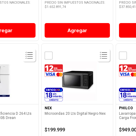
ESTOS NACIONALES:
PRECIO SIN IMPUESTOS NACIONALES:
PRECIO S
$
1.652.891,74
$
37.850,41
regar
Agregar
Producto
Ver Producto
NEX
PHILCO
ficiencia D 264 Lts
Microondas 20 Lts Digital Negro Nex
Lavarropa
0B Drean
Carga Fron
PHLF111
$199.999
$949.0