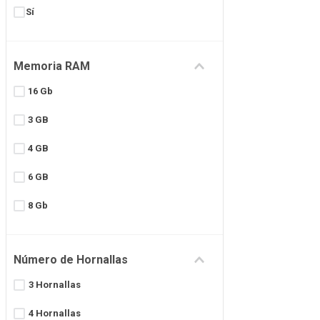
Sí
Memoria RAM
16 Gb
3 GB
4 GB
6 GB
8 Gb
Sin Ram
Número de Hornallas
3 Hornallas
4 Hornallas