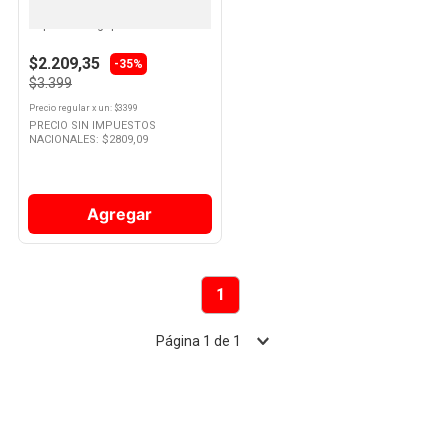
Balde Playero Con Pala Y
Espatula Megaprice
10
.
Nestle Classic
$2.209,35
-35%
$3.399
Precio regular
x
un
: $
3399
PRECIO SIN IMPUESTOS
NACIONALES: $
2809,09
Agregar
1
Página
1
de
1