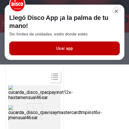
×
Llegó Disco App ¡a la palma de tu
¡Hola! ¿Qué estas buscando?
0
mano!
Sín límites de unidades, estés donde estés
Seleccioná el método de entrega
Términos más buscados
1
.
Cafe
Usar app
FILTRAR
MÁS RELEVANTES
2
.
Leche
3
.
Galletitas
4
.
Cerveza
5
.
Carne
6
.
Yerba
Ver
Producto
7
.
Queso
8
.
Fideos
MEGAPRICE
9
.
Chocolate