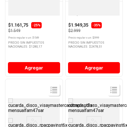
MARKET SELF
PAPER MATE
Bolsa Colour Wine Market Selff
Bolígrafo Paper Mate Kilometrico
InkJoy x 3 Un
$1.161,75
$1.949,35
-25%
-35%
$1.549
$2.999
Precio regular
x
un
: $
1549
Precio regular
x
un
: $
2999
PRECIO SIN IMPUESTOS
PRECIO SIN IMPUESTOS
NACIONALES: $
1280,17
NACIONALES: $
2478,51
Agregar
Agregar
Ver
Ver
Producto
Producto