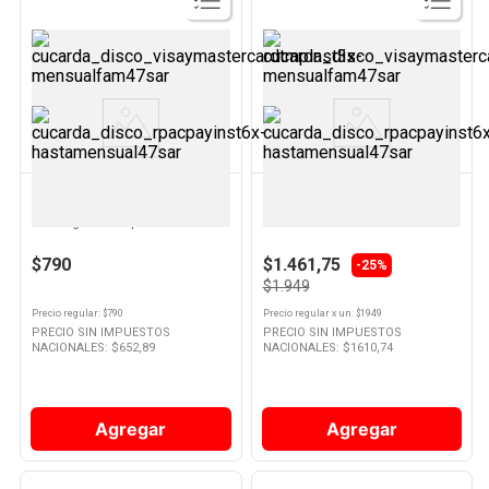
Ver
Ver
Producto
Producto
BRANDPACK
MARKET SELF
Bolsa de Regalo Friselina 17x40
Bolsa Market Self 2 Botellas
Cm Negra Brandpack
22x10x42 Cm
$790
$1.461,75
-25%
$1.949
Precio regular
: $
790
Precio regular
x
un
: $
1949
PRECIO SIN IMPUESTOS
PRECIO SIN IMPUESTOS
NACIONALES: $
652,89
NACIONALES: $
1610,74
Agregar
Agregar