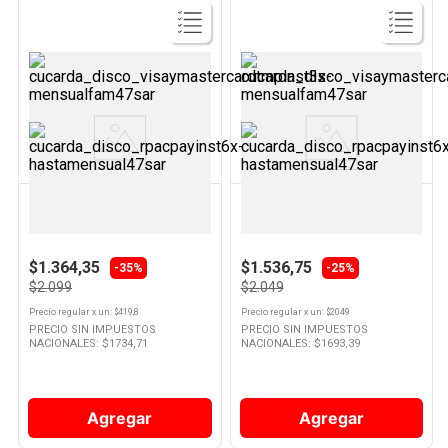
Ver
Ver
Producto
Producto
ALBAMAGIC
BLYWARD
Témperas Alba Magic 40 Ml x 5
Moños Mágicos x 10 Un Blyward
Un
$1.364,35
$1.536,75
-35%
-25%
$2.099
$2.049
Precio regular
x
un
: $
419,8
Precio regular
x
un
: $
2049
PRECIO SIN IMPUESTOS
PRECIO SIN IMPUESTOS
NACIONALES: $
1734,71
NACIONALES: $
1693,39
Agregar
Agregar