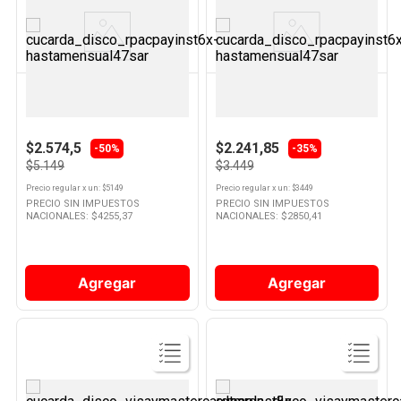
Ver
Ver
Producto
Producto
UBL
MAPED
Plasticola con Glitter 10.5 Ml x 5
Compas Kid'z Mina 2mm Maped
Un
$2.574,5
$2.241,85
-50%
-35%
$5.149
$3.449
Precio regular
x
un
: $
5149
Precio regular
x
un
: $
3449
PRECIO SIN IMPUESTOS
PRECIO SIN IMPUESTOS
NACIONALES: $
4255,37
NACIONALES: $
2850,41
Agregar
Agregar