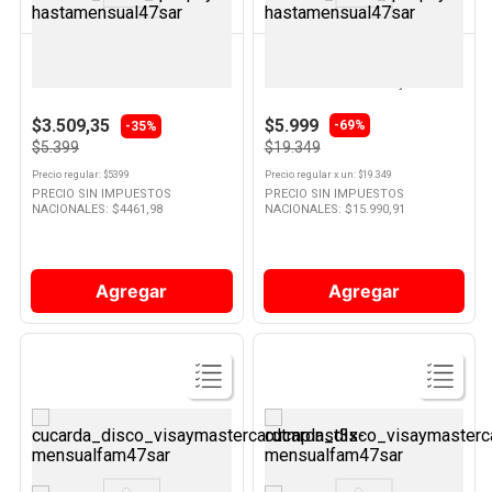
AVON
CLUB MAXX
Bloc de Hojas A4 Cuadriculadas
Repuesto de Hojas
80 Un Avon
Cuadriculadas 480 Hojas Club
Maxx
$3.509,35
$5.999
-
69%
-35%
$5.399
$19.349
Precio regular
: $
5399
Precio regular
x
un
: $
19.349
PRECIO SIN IMPUESTOS
PRECIO SIN IMPUESTOS
NACIONALES: $
4461,98
NACIONALES: $
15.990,91
Agregar
Agregar
Ver
Ver