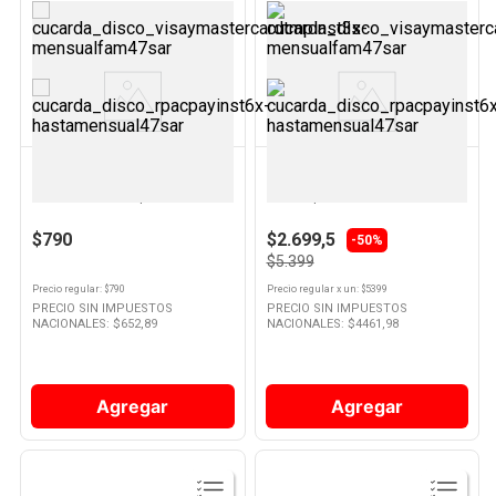
Ver
Ver
Producto
Producto
BRANDPACK
UBL
Bolsa de Regalo Friselina 17x40
Corrector de Escritura x 2 Un
Cm Blanco Brandpack
Pen2Paper
$790
$2.699,5
-50%
$5.399
Precio regular
: $
790
Precio regular
x
un
: $
5399
PRECIO SIN IMPUESTOS
PRECIO SIN IMPUESTOS
NACIONALES: $
652,89
NACIONALES: $
4461,98
Agregar
Agregar