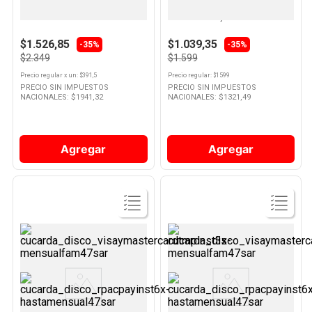
Marcadores Escolares x 6 Un
Cuaderno Rayado Gloria Tapa
Pintaloco Pelikan
Flexible 48 Hojas
10
.
Nestle Classic
$1.526,85
$1.039,35
-35%
-35%
$2.349
$1.599
Precio regular
x
un
: $
391,5
Precio regular
: $
1599
PRECIO SIN IMPUESTOS
PRECIO SIN IMPUESTOS
NACIONALES: $
1941,32
NACIONALES: $
1321,49
Agregar
Agregar
Ver
Ver
Producto
Producto