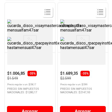
Ver
Ver
Producto
Producto
COLORSOL
BIC
Crayones de Cera x 6 Un
Resaltador Amarillo X 1 Un Bic
Colorsol
$1.006,85
$1.689,35
-35%
-35%
$1.549
$2.599
Precio regular
x
un
: $
258,17
Precio regular
x
un
: $
2599
PRECIO SIN IMPUESTOS
PRECIO SIN IMPUESTOS
NACIONALES: $
1280,17
NACIONALES: $
2147,93
Agregar
Agregar