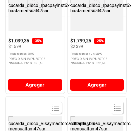
Producto
Producto
GLORIA
MURESCO
Cuaderno Cuadriculado Tapa
Papel Regalo Everyday X 1mts
Flexible Gloria 48 Hojas
$1.039,35
$1.799,25
-35%
-25%
$1.599
$2.399
Precio regular
: $
1599
Precio regular
x
un
: $
2399
PRECIO SIN IMPUESTOS
PRECIO SIN IMPUESTOS
NACIONALES: $
1321,49
NACIONALES: $
1982,64
Agregar
Agregar