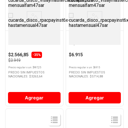
Ver
Ver
Producto
Producto
BIC
MAPED
Bolígrafo Bic Cristal 1.0 Mm x 4
Lapices Colores Duo X 12
Un
Maped
$2.566,85
$6.915
-35%
$3.949
Precio regular
x
un
: $
987,25
Precio regular
x
un
: $
6915
PRECIO SIN IMPUESTOS
PRECIO SIN IMPUESTOS
NACIONALES: $
3263,64
NACIONALES: $
5714,88
Agregar
Agregar