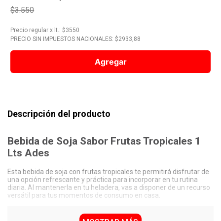
$3.550
10
.
Nestle Classic
Precio regular
x
lt.
: $
3550
PRECIO SIN IMPUESTOS NACIONALES: $
2933,88
Agregar
Descripción del producto
Bebida de Soja Sabor Frutas Tropicales 1
Lts Ades
Esta bebida de soja con frutas tropicales te permitirá disfrutar de
una opción refrescante y práctica para incorporar en tu rutina
diaria. Al mantenerla en tu heladera, vas a disponer de un recurso
versátil para tus momentos de consumo en casa.
Contenido neto: 1 Lts.
Presentación en envase de cartón, no retornable.