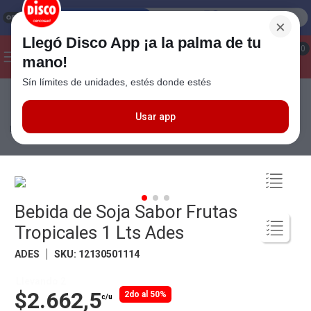
×
Llegó Disco App ¡a la palma de tu
¡Hola! ¿Qué estas buscando?
0
mano!
Sín límites de unidades, estés donde estés
Seleccioná el método de entrega
Términos más buscados
1
.
Cafe
Usar app
Bebidas
Jugos
Listos
Bebida de Soja Sabor Frutas Tropicales 1
Lts Ades
2
.
Leche
3
.
Galletitas
4
.
Cerveza
Bebida de Soja Sabor Frutas
5
.
Carne
Tropicales 1 Lts Ades
6
.
Yerba
ADES
SKU
:
12130501114
7
.
Queso
Llevando 2
8
.
Fideos
$2.662,5
2do al 50%
c/u
9
.
Chocolate