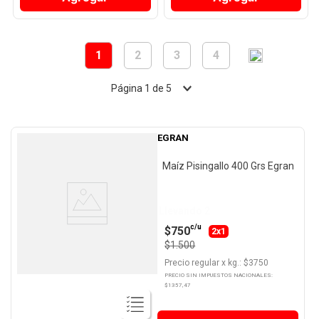
1
2
3
4
Página
1
de
5
EGRAN
Maíz Pisingallo 400 Grs Egran
Llevando 2
c/u
$750
2x1
$1.500
Precio regular
x
kg.
: $
3750
PRECIO SIN IMPUESTOS NACIONALES:
$
1357,47