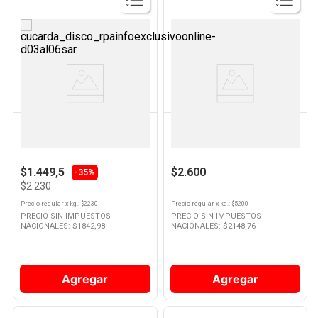
Ver
Ver
Producto
Producto
Cuisine & CO
GALLO
Arroz Parboil Grano Largo 1 Kg
Arroz Doble Carolina 500 Grs
Cuisine & Co
Gallo
$1.449,5
$2.600
-35%
$2.230
Precio regular
x
kg.
: $
2230
Precio regular
x
kg.
: $
5200
PRECIO SIN IMPUESTOS
PRECIO SIN IMPUESTOS
NACIONALES: $
1842,98
NACIONALES: $
2148,76
Agregar
Agregar