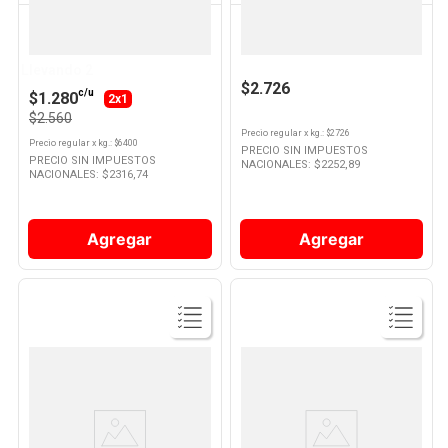
Cuisine & CO
GALLO
Lentejas 400 Grs Cuisine y Co
Arroz Grano Largo Parboil 1 Kg
Gallo Oro
Llevando 2
$2.726
c/u
$1.280
2x1
$2.560
Precio regular
x
kg.
: $
2726
Precio regular
x
kg.
: $
6400
PRECIO SIN IMPUESTOS
PRECIO SIN IMPUESTOS
NACIONALES: $
2252,89
NACIONALES: $
2316,74
Agregar
Agregar
Ver
Ver
Producto
Producto