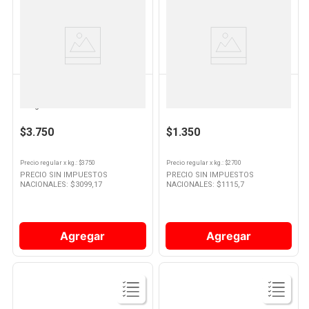
Ver
Ver
Producto
Producto
GALLO
LUCCHETTI
Arroz Gallo Oro Selec Paraboil
Arroz Parboil 500 Grs Lucchetti
X1kg
$3.750
$1.350
Precio regular
x
kg.
: $
3750
Precio regular
x
kg.
: $
2700
PRECIO SIN IMPUESTOS
PRECIO SIN IMPUESTOS
NACIONALES: $
3099,17
NACIONALES: $
1115,7
Agregar
Agregar