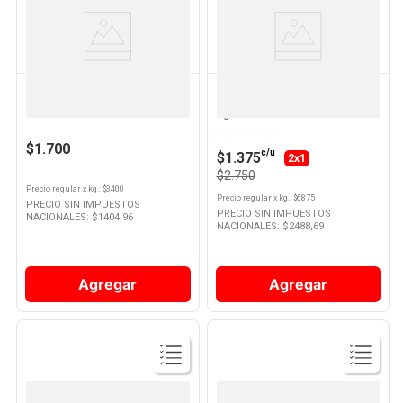
Ver
Ver
Producto
Producto
GALLO
EGRAN
Arroz Integral Selección 500 Grs
Lentejas súper rápidas 400 Grs
Gallo
Egran
Llevando 2
$1.700
c/u
$1.375
2x1
$2.750
Precio regular
x
kg.
: $
3400
Precio regular
x
kg.
: $
6875
PRECIO SIN IMPUESTOS
PRECIO SIN IMPUESTOS
NACIONALES: $
1404,96
NACIONALES: $
2488,69
Agregar
Agregar