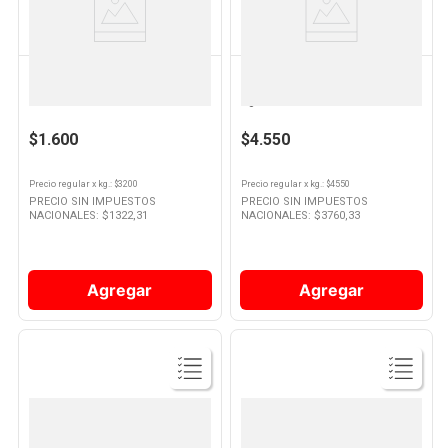
Producto
Producto
GALLO
GALLO
Arroz Gallo Parboil Selec X 500
Arroz Doble Carolina Selección 1
Gr Gallo
Kg Gallo
$1.600
$4.550
Precio regular
x
kg.
: $
3200
Precio regular
x
kg.
: $
4550
PRECIO SIN IMPUESTOS
PRECIO SIN IMPUESTOS
NACIONALES: $
1322,31
NACIONALES: $
3760,33
Agregar
Agregar