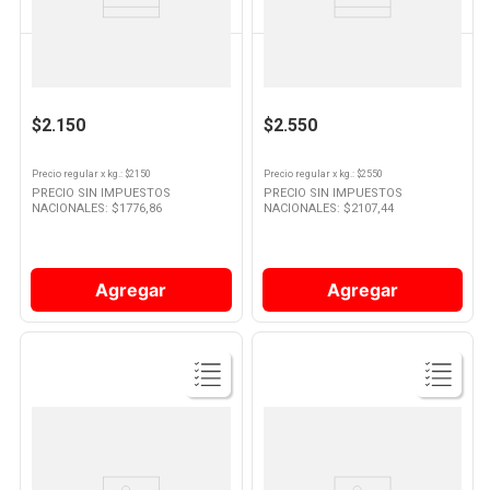
LUCCHETTI
LUCCHETTI
Arroz Grano Largo Fino 1 Kg
Arroz Parboil 1 Kg Lucchetti
Lucchetti
$2.150
$2.550
Precio regular
x
kg.
: $
2150
Precio regular
x
kg.
: $
2550
PRECIO SIN IMPUESTOS
PRECIO SIN IMPUESTOS
NACIONALES: $
1776,86
NACIONALES: $
2107,44
Agregar
Agregar
Ver
Ver