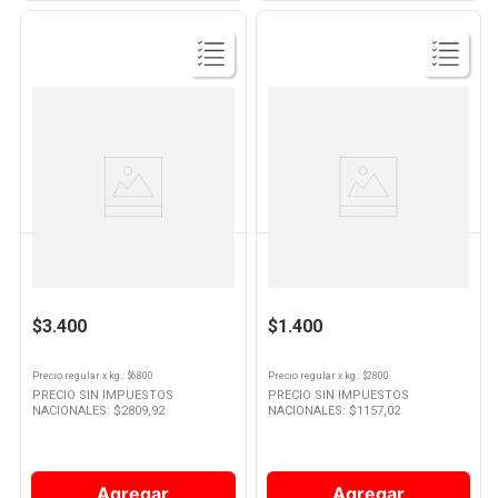
Ver
Ver
Producto
Producto
Molinos Ala
GALLO
Arroz Carnaroli 500 Grs Molinos
Arroz Grano Largo Fino
Ala
Selección 500 Grs Gallo
$3.400
$1.400
Precio regular
x
kg.
: $
6800
Precio regular
x
kg.
: $
2800
PRECIO SIN IMPUESTOS
PRECIO SIN IMPUESTOS
NACIONALES: $
2809,92
NACIONALES: $
1157,02
Agregar
Agregar