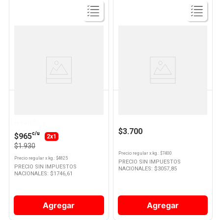
Ver
Ver
Producto
Producto
Cuisine & CO
GALLO
Garbanzos 400 Grs Cuisine & Co
Arroz Yamaní Integral 500 Grs
Gallo
Llevando 2
$3.700
c/u
$965
2x1
$1.930
Precio regular
x
kg.
: $
7400
Precio regular
x
kg.
: $
4825
PRECIO SIN IMPUESTOS
PRECIO SIN IMPUESTOS
NACIONALES: $
3057,85
NACIONALES: $
1746,61
Agregar
Agregar