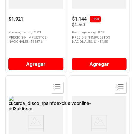
Arroz Grano Largo Fino 1 Kg
Arroz Largo Fino 1 Kg Cuisine y
Molinos Ala
Co
10
.
Nestle Classic
$1.921
$1.144
-35%
$1.760
Precio regular
x
kg.
: $
1921
Precio regular
x
kg.
: $
1760
PRECIO SIN IMPUESTOS
PRECIO SIN IMPUESTOS
NACIONALES: $
1587,6
NACIONALES: $
1454,55
Agregar
Agregar
Ver
Ver
Producto
Producto