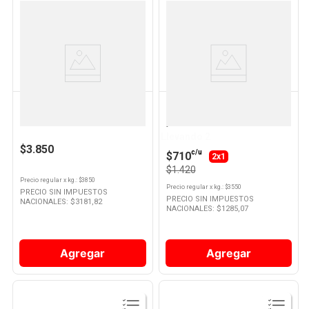
Ver
Ver
Producto
Producto
Molinos Ala
Cuisine & CO
Arroz Doble 1 Kg Molinos Ala
Maíz Pisingallo 400 Grs Cuisine
y Co
Llevando 2
$3.850
c/u
$710
2x1
$1.420
Precio regular
x
kg.
: $
3850
Precio regular
x
kg.
: $
3550
PRECIO SIN IMPUESTOS
PRECIO SIN IMPUESTOS
NACIONALES: $
3181,82
NACIONALES: $
1285,07
Agregar
Agregar