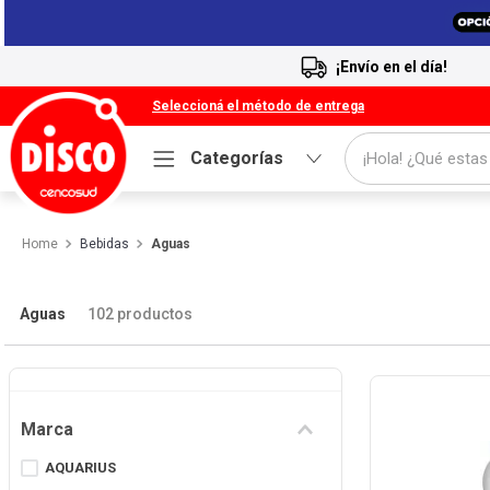
¡Envío en el día!
Seleccioná el método de entrega
¡Hola! ¿Qué estas
Categorías
Términos más buscados
Bebidas
Aguas
1
.
Cafe
2
.
Leche
Aguas
102
productos
3
.
Galletitas
4
.
Cerveza
5
.
Carne
Marca
6
.
Yerba
AQUARIUS
7
.
Queso