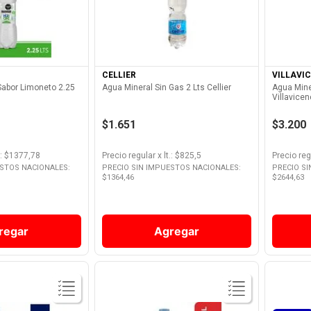
Producto
Ver Producto
CELLIER
VILLAVI
Sabor Limoneto 2.25
Agua Mineral Sin Gas 2 Lts Cellier
Agua Mine
Villavicen
$1.651
$3.200
: $
1377,78
Precio regular
x
lt.
: $
825,5
Precio reg
ESTOS NACIONALES:
PRECIO SIN IMPUESTOS NACIONALES:
PRECIO S
$
1364,46
$
2644,63
regar
Agregar