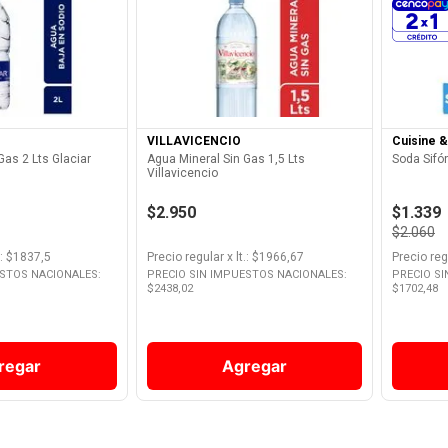
Producto
Ver Producto
VILLAVICENCIO
Cuisine 
Gas 2 Lts Glaciar
Agua Mineral Sin Gas 1,5 Lts
Soda Sifón
Villavicencio
$2.950
$1.339
$2.060
: $
1837,5
Precio regular
x
lt.
: $
1966,67
Precio reg
ESTOS NACIONALES:
PRECIO SIN IMPUESTOS NACIONALES:
PRECIO S
$
2438,02
$
1702,48
regar
Agregar