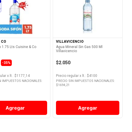
Ver Producto
Ver Producto
& CO
VILLAVICENCIO
 1.75 Lts Cuisine & Co
Agua Mineral Sin Gas 500 Ml
Villavicencio
$2.050
-35%
ular
x
lt.
: $
1177,14
Precio regular
x
lt.
: $
4100
IN IMPUESTOS NACIONALES:
PRECIO SIN IMPUESTOS NACIONALES:
$
1694,21
Agregar
Agregar