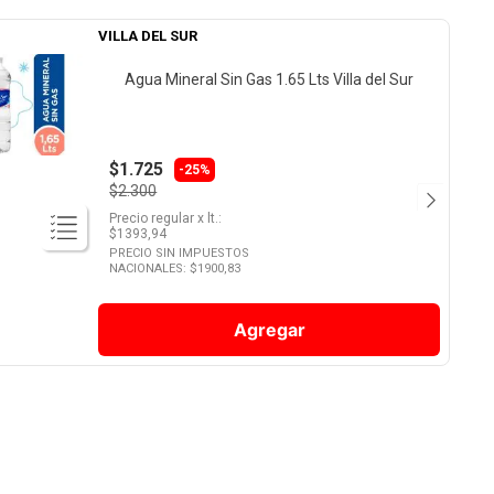
VILLA DEL SUR
Agua Mineral Sin Gas 1.65 Lts Villa del Sur
$1.725
-25%
$2.300
Precio regular
x
lt.
:
$
1393,94
PRECIO SIN IMPUESTOS
NACIONALES: $
1900,83
Agregar