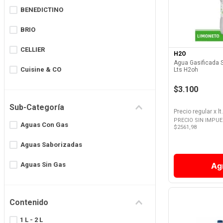
BENEDICTINO
8
.
Fideos
Ver 
9
.
Chocolate
BRIO
10
.
Nestle Classic
CELLIER
H2O
Agua Gasificada 
Cuisine & CO
Lts H2oh
$3.100
ECO DE LOS ANDES
Sub-Categoría
GLACIAR
Precio regular
x
lt.
PRECIO SIN IMPU
Aguas Con Gas
$
2561,98
GOD BLESS YOU
Aguas Saborizadas
H2O
Aguas Sin Gas
Ag
H2OH
Mostrar 11 más
Contenido
1 L - 2 L