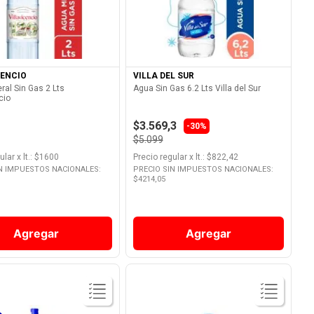
Ver Producto
Ver Producto
CENCIO
VILLA DEL SUR
ral Sin Gas 2 Lts
Agua Sin Gas 6.2 Lts Villa del Sur
cio
$3.569,3
-30%
$5.099
ular
x
lt.
: $
1600
Precio regular
x
lt.
: $
822,42
IN IMPUESTOS NACIONALES:
PRECIO SIN IMPUESTOS NACIONALES:
$
4214,05
Agregar
Agregar