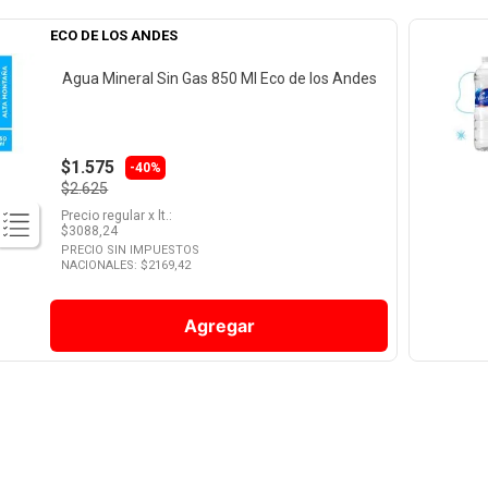
ECO DE LOS ANDES
Agua Mineral Sin Gas 850 Ml Eco de los Andes
$1.575
-40%
$2.625
Precio regular
x
lt.
:
$
3088,24
PRECIO SIN IMPUESTOS
NACIONALES: $
2169,42
Agregar