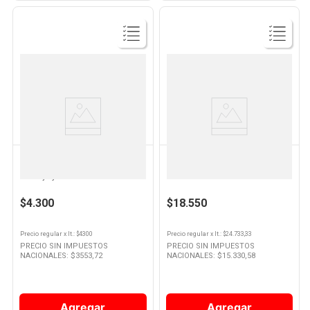
Ver
Ver
Producto
Producto
MUMM
CHANDON
Espumante Mumm Léger Sabor
Espumante Chandon Extra Brut
Naranja y Hierbas 269 Cc x 24
750 Ml
Un
$4.300
$18.550
Precio regular
x
lt.
: $
4300
Precio regular
x
lt.
: $
24.733,33
PRECIO SIN IMPUESTOS
PRECIO SIN IMPUESTOS
NACIONALES: $
3553,72
NACIONALES: $
15.330,58
Agregar
Agregar