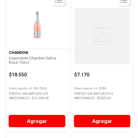
Ver
Ver
Producto
Producto
CHANDON
LATITUD 33
Espumante Chandon Delice
Vino Latitud 33 Chardonnay 750
Rose 750cc
Cc
$18.550
$7.170
Precio regular
x
lt.
: $
24.733,33
Precio regular
x
lt.
: $
9560
PRECIO SIN IMPUESTOS
PRECIO SIN IMPUESTOS
NACIONALES: $
15.330,58
NACIONALES: $
5925,62
Agregar
Agregar