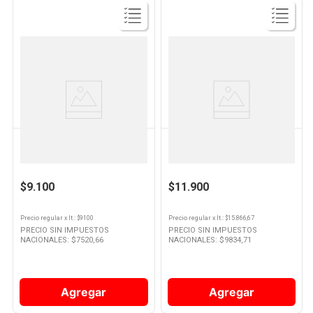
Ver
Ver
Producto
Producto
CALLIA
EMILIA
Espumante Callia Extra Brut 750
Espumante Emilia Cocktail Rosé
Ml
750 Ml
$9.100
$11.900
Precio regular
x
lt.
: $
9100
Precio regular
x
lt.
: $
15.866,67
PRECIO SIN IMPUESTOS
PRECIO SIN IMPUESTOS
NACIONALES: $
7520,66
NACIONALES: $
9834,71
Agregar
Agregar