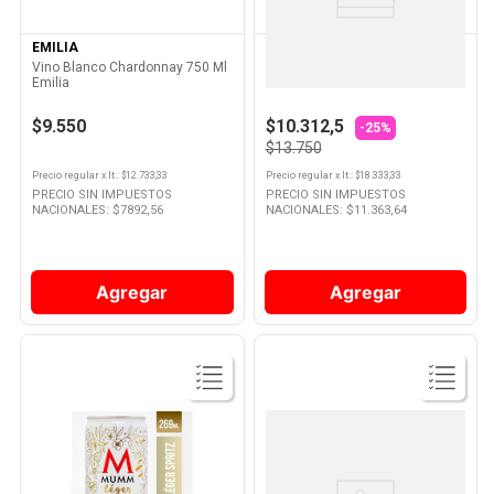
EMILIA
LA LINDA
Vino Blanco Chardonnay 750 Ml
Espumante La Linda Extra Brut
Emilia
750 Ml
$9.550
$10.312,5
-25%
$13.750
Precio regular
x
lt.
: $
12.733,33
Precio regular
x
lt.
: $
18.333,33
PRECIO SIN IMPUESTOS
PRECIO SIN IMPUESTOS
NACIONALES: $
7892,56
NACIONALES: $
11.363,64
Agregar
Agregar
Ver
Ver