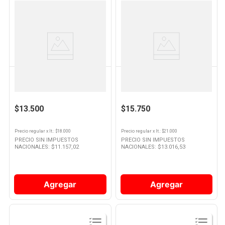
Ver
Ver
Producto
Producto
EMILIA
SANTA JULIA
Espumante Emilia Extra Brut 750
Espumante Santa Julia Dulce
Cc
Natural 750 Ml
$13.500
$15.750
Precio regular
x
lt.
: $
18.000
Precio regular
x
lt.
: $
21.000
PRECIO SIN IMPUESTOS
PRECIO SIN IMPUESTOS
NACIONALES: $
11.157,02
NACIONALES: $
13.016,53
Agregar
Agregar