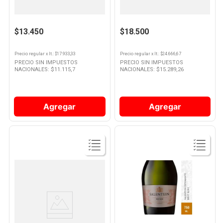
Espumante Famiglia Bianchi
Espumante Salentein Brut
Extra Brut 750 Ml
Nature 750 Ml
10
.
Vino
$13.450
$18.500
Precio regular
x
lt.
: $
17.933,33
Precio regular
x
lt.
: $
24.666,67
PRECIO SIN IMPUESTOS
PRECIO SIN IMPUESTOS
NACIONALES: $
11.115,7
NACIONALES: $
15.289,26
Agregar
Agregar
Ver
Ver
Producto
Producto