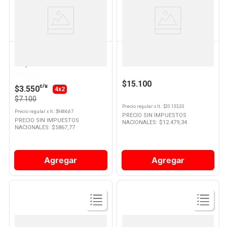
Ver
Ver
Producto
Producto
BENJAMIN
NAVARRO CORREAS
Vino Chardonnay 750 Cc
Espumante Navarro Correas
Benjamin
Extra Brut 750 Cc
Llevando 4
$15.100
c/u
$3.550
4x2
$7.100
Precio regular
x
lt.
: $
20.133,33
Precio regular
x
lt.
: $
9466,67
PRECIO SIN IMPUESTOS
PRECIO SIN IMPUESTOS
NACIONALES: $
12.479,34
NACIONALES: $
5867,77
Agregar
Agregar