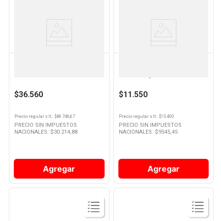
Ver
Ver
Producto
Producto
BARON B
NIETO & SENETINER
Espumante Baron B Extra Brut
Vino Nieto Senetiner
750 Cc
Chardonnay 750ml
$36.560
$11.550
Precio regular
x
lt.
: $
48.746,67
Precio regular
x
lt.
: $
15.400
PRECIO SIN IMPUESTOS
PRECIO SIN IMPUESTOS
NACIONALES: $
30.214,88
NACIONALES: $
9545,45
Agregar
Agregar