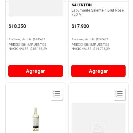
SALENTEIN
SALENTEIN
Espumante Salentein Cuvée
Espumante Salentein Brut Rosé
Spéciale Extra Brut 750 Ml
750 Ml
$18.350
$17.900
Precio regular
x
lt.
: $
24.466,67
Precio regular
x
lt.
: $
23.866,67
PRECIO SIN IMPUESTOS
PRECIO SIN IMPUESTOS
NACIONALES: $
15.165,29
NACIONALES: $
14.793,39
Agregar
Agregar
Ver
Ver
Producto
Producto