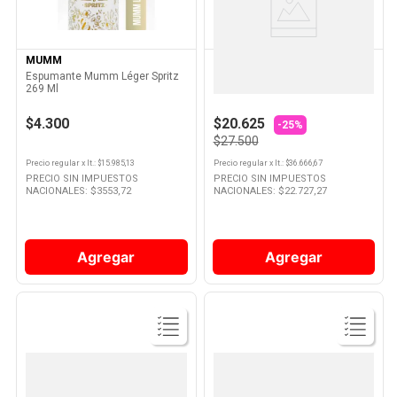
Producto
Producto
MUMM
LUIGI BOSCA
Espumante Mumm Léger Spritz
Espumante Luigi Bosca Brut
269 Ml
Nature 750 Ml
$4.300
$20.625
-25%
$27.500
Precio regular
x
lt.
: $
15.985,13
Precio regular
x
lt.
: $
36.666,67
PRECIO SIN IMPUESTOS
PRECIO SIN IMPUESTOS
NACIONALES: $
3553,72
NACIONALES: $
22.727,27
Agregar
Agregar