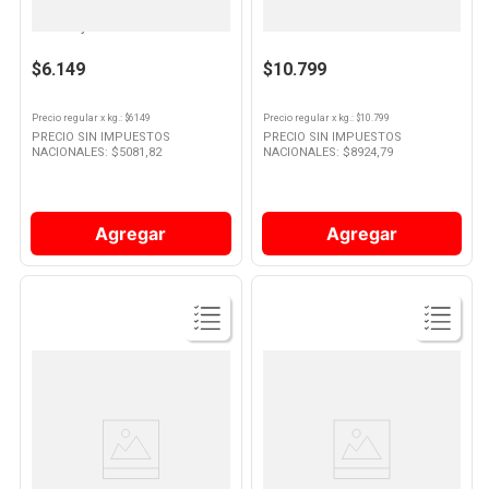
Chorizo de Cerdo 320 Grs x 4 Un
Chorizo Fresco Bombón
Cuisine y Co
Envasado Al Vacio 8 U - 400 Grs
10
.
Nestle Classic
- Magret
$6.149
$10.799
Precio regular
x
kg.
: $
6149
Precio regular
x
kg.
: $
10.799
PRECIO SIN IMPUESTOS
PRECIO SIN IMPUESTOS
NACIONALES: $
5081,82
NACIONALES: $
8924,79
Agregar
Agregar
Ver
Ver
Producto
Producto