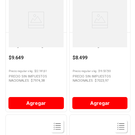
Ver
Ver
Producto
Producto
CABAÑA ARGENTINA
CABAÑA ARGENTINA
Chorizo Puro Cerdo Al Vacio- 4u
Chorizo Bombón Puro Cerdo Al
- 435grs- Cabaña Argentina
Vacio -6u - 435grs -cabaña
Argentina
$9.649
$8.499
Precio regular
x
kg.
: $
22.181,61
Precio regular
x
kg.
: $
19.537,93
PRECIO SIN IMPUESTOS
PRECIO SIN IMPUESTOS
NACIONALES: $
7974,38
NACIONALES: $
7023,97
Agregar
Agregar