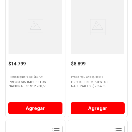
Ver
Ver
Producto
Producto
CABAÑA LA CRIOLLA
MAGRET
Chorizo Bombón Gancho X Kg -
Morcilla Bombón Criolla 400 Grs
La Criolla
x 4 Un Magret
$14.799
$8.899
Precio regular
x
kg.
: $
14.799
Precio regular
x
kg.
: $
8899
PRECIO SIN IMPUESTOS
PRECIO SIN IMPUESTOS
NACIONALES: $
12.230,58
NACIONALES: $
7354,55
Agregar
Agregar