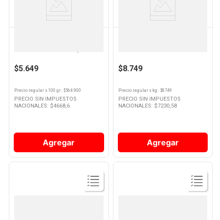
Producto
Producto
Cuisine & CO
PALADINI
Salchicha Parrillera de Cerdo
Chorizo de Cerdo Fresco 360
300 Grs x 6 Un Cuisine y Co
Grs Paladini
$5.649
$8.749
Precio regular
x
100 gr.
: $
564.900
Precio regular
x
kg.
: $
8749
PRECIO SIN IMPUESTOS
PRECIO SIN IMPUESTOS
NACIONALES: $
4668,6
NACIONALES: $
7230,58
Agregar
Agregar