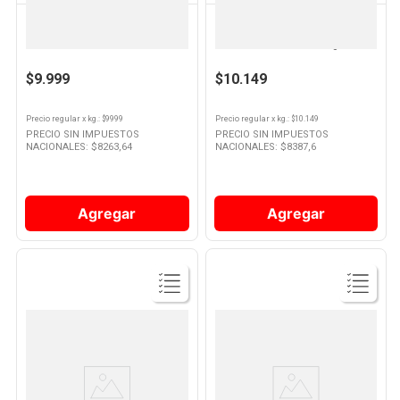
DOINA
MAGRET
Chorizo Puro Cerdo Bombón Al
Chorizo Fresco Envasado Al
Vacio - 8 U - 400 Grs - Doina
Vacio 4 U - 400 Grs - Magret
$9.999
$10.149
Precio regular
x
kg.
: $
9999
Precio regular
x
kg.
: $
10.149
PRECIO SIN IMPUESTOS
PRECIO SIN IMPUESTOS
NACIONALES: $
8263,64
NACIONALES: $
8387,6
Agregar
Agregar
Ver
Ver
Producto
Producto