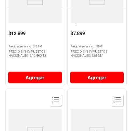
LA DIVISA
MAGRET
Chorizo Super Al Vacio X400
Morcilla Criolla 400 Grs x 4 Un
Grs-la Divisa
Magret
$12.899
$7.899
Precio regular
x
kg.
: $
12.899
Precio regular
x
kg.
: $
7899
PRECIO SIN IMPUESTOS
PRECIO SIN IMPUESTOS
NACIONALES: $
10.660,33
NACIONALES: $
6528,1
Agregar
Agregar
Ver
Ver