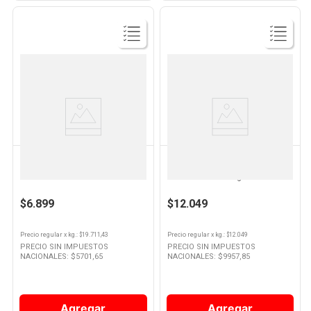
Ver
Ver
Producto
Producto
CABAÑA ARGENTINA
MAGRET
Salchicha Parrillera de Cerdo
Chorizo de Cerdo Sabor Jamón
350 Grs x 5 Un Cabaña
400 Grs x 4 Un Magret
Argentina
$6.899
$12.049
Precio regular
x
kg.
: $
19.711,43
Precio regular
x
kg.
: $
12.049
PRECIO SIN IMPUESTOS
PRECIO SIN IMPUESTOS
NACIONALES: $
5701,65
NACIONALES: $
9957,85
Agregar
Agregar