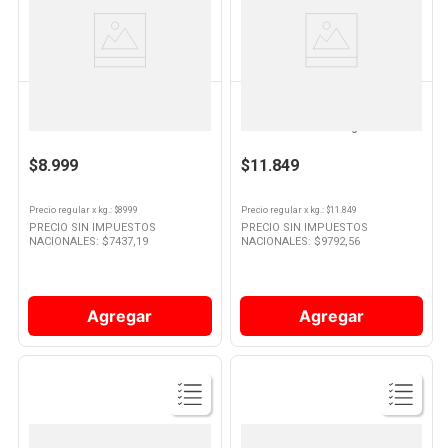
Ver
Ver
Producto
Producto
DOINA
MAGRET
Salchicha Parrillera de Cerdo
Salchicha Parrillera Envasada Al
300 Grs x 6 Un Doina
Vacio - 350 Grs - Magret
$8.999
$11.849
Precio regular
x
kg.
: $
8999
Precio regular
x
kg.
: $
11.849
PRECIO SIN IMPUESTOS
PRECIO SIN IMPUESTOS
NACIONALES: $
7437,19
NACIONALES: $
9792,56
Agregar
Agregar