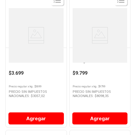
Ver
Ver
Producto
Producto
DOINA
MAGRET
Chorizo Puro Cerdo 160 Grs x 2
Morcilla Tipo Criolla 400 Grs x 4
Un Doina
Un Magret
$3.699
$9.799
Precio regular
x
kg.
: $
3699
Precio regular
x
kg.
: $
9799
PRECIO SIN IMPUESTOS
PRECIO SIN IMPUESTOS
NACIONALES: $
3057,02
NACIONALES: $
8098,35
Agregar
Agregar