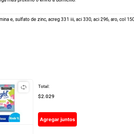
ina e, sulfato de zinc, acreg 331 iii, aci 330, aci 296, aro, col 15
Total
:
$
2.029
Agregar juntos