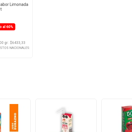
Sabor Limonada
t
o al 60%
00 gr.
: $
6433,33
ESTOS NACIONALES: