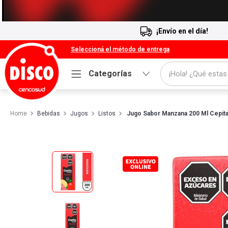
¡Envío en el día!
Seleccioná el método de entrega
¡Hola! ¿Qué estas
Categorías
Términos más buscados
Bebidas
Jugos
Listos
Jugo Sabor Manzana 200 Ml Cepit
1
.
Cafe
2
.
Leche
3
.
Galletitas
4
.
Carne
5
.
Cerveza
6
.
Yerba
7
.
Queso