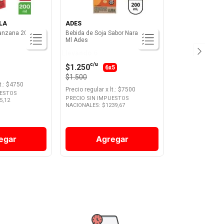
LA
ADES
anzana 200 Cc
Bebida de Soja Sabor Naranja 200
Ml Ades
Llevando 6
c/u
$1.250
6x5
$1.500
t.
: $
4750
Precio regular
x
lt.
: $
7500
UESTOS
PRECIO SIN IMPUESTOS
5,12
NACIONALES: $
1239,67
egar
Agregar