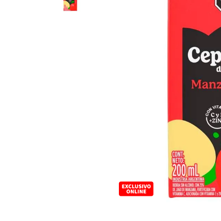
8
.
Fideos
9
.
Chocolate
10
.
Nestle Classic