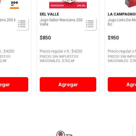
DEL VALLE
LA CAMPAGNO
no 200 Ml Tutti
Jugo Sabor Manzana 200 Ml Del
Jugo Listo De M
Valle
Bc
$850
$950
t.
: $
4250
Precio regular
x
lt.
: $
4250
Precio regular
x
l
UESTOS
PRECIO SIN IMPUESTOS
PRECIO SIN IMP
2,48
NACIONALES: $
702,48
NACIONALES: $
78
egar
Agregar
Agr