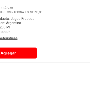
x
lt.
: $
7250
PUESTOS NACIONALES: $
1198,35
oducto
:
Jugos Frescos
gen
:
Argentina
200 Ml
rapack
acterísticas
Agregar