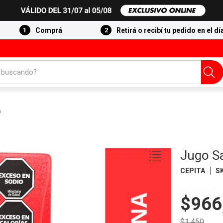
Comprá
Retirá o recibí tu pedido en el dí
 buscando?
a
Jugo S
CEPITA
S
Llevando 6
$966
$1.450