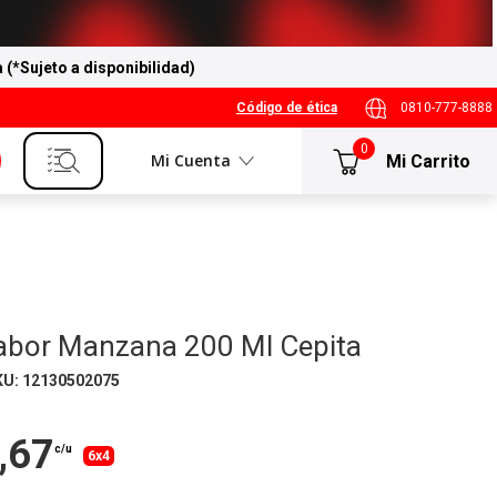
a (*Sujeto a disponibilidad)
Código de ética
0810-777-8888
0
Mi Cuenta
abor Manzana 200 Ml Cepita
KU
:
12130502075
,67
c/u
6x4