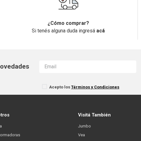
¿Cómo comprar?
Si tenés alguna duda ingresá
acá
 novedades
Acepto los
Términos y Condiciones
otros
Visitá También
a
Jumbo
formadoras
Vea