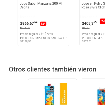
Jugo Sabor Manzana 200 Ml
Jugo en Polvo 
Cepita
Rosa 8 Grs Cligh
Llevando 6
Llevando 2
2d
c/u
c/u
$966,67
$405,3
6x4
$1.450
$579
Precio regular
x
lt.
: $
7250
Precio regular
x
1
PRECIO SIN IMPUESTOS NACIONALES:
PRECIO SIN IMPU
$
1198,35
$
478,51
Otros clientes también vieron