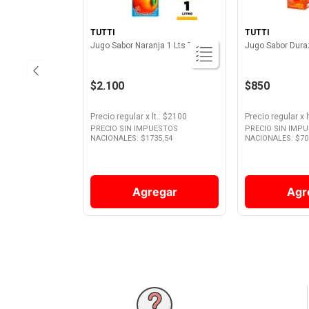
TUTTI
TUTTI
Jugo Sabor Naranja 1 Lts Tutti
Jugo Sabor Duraz
$2.100
$850
Precio regular
x
lt.
: $
2100
Precio regular
x
l
PRECIO SIN IMPUESTOS
PRECIO SIN IMP
NACIONALES: $
1735,54
NACIONALES: $
70
Agregar
Agr