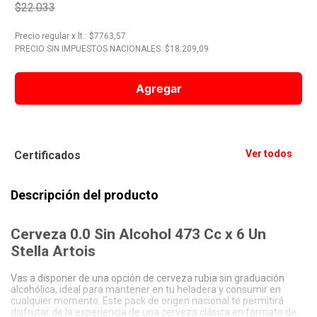
$22.033
10
.
Vino
Precio regular
x
lt.
: $
7763,57
PRECIO SIN IMPUESTOS NACIONALES: $
18.209,09
Agregar
Ver todos
Certificados
Descripción del producto
Cerveza 0.0 Sin Alcohol 473 Cc x 6 Un
Stella Artois
Vas a disponer de una opción de cerveza rubia sin graduación
alcohólica, ideal para mantener en tu heladera y consumir en
cualquier momento. Este pack de origen nacional te permitirá
disfrutar de la experiencia de una cerveza clásica en formato de