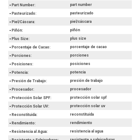
part number
Part Number
pasteurizado
Pasteurizado
piel/cáscara
Piel/Cáscara
piñón
Piñón
plus size
Plus Size
porcentaje de cacao
Porcentaje de Cacao
porciones
Porciones
posiciones
Posiciones
potencia
Potencia
presión de trabajo
Presión de Trabajo
procesador
Procesador
protección solar spf
Protección Solar SPF
protección solar uv
Protección Solar UV
reconstituida
Reconstituida
rendimiento
Rendimiento
resistencia al agua
Resistencia al Agua
resistente a salpicaduras
Resistente a Salpicaduras