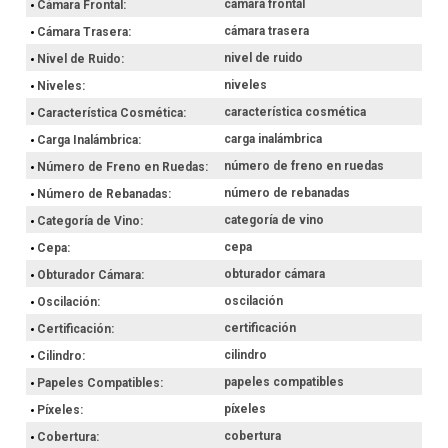
cámara frontal
Cámara Frontal
cámara trasera
Cámara Trasera
nivel de ruido
Nivel de Ruido
niveles
Niveles
característica cosmética
Característica Cosmética
carga inalámbrica
Carga Inalámbrica
número de freno en ruedas
Número de Freno en Ruedas
número de rebanadas
Número de Rebanadas
categoría de vino
Categoría de Vino
cepa
Cepa
obturador cámara
Obturador Cámara
oscilación
Oscilación
certificación
Certificación
cilindro
Cilindro
papeles compatibles
Papeles Compatibles
píxeles
Píxeles
cobertura
Cobertura