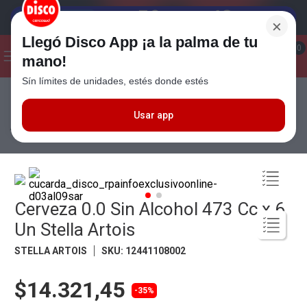
×
Llegó Disco App ¡a la palma de tu
¡Hola! ¿Qué estas buscando?
0
mano!
Sín límites de unidades, estés donde estés
Seleccioná el método de entrega
Términos más buscados
1
.
Cafe
Usar app
Bebidas
Cervezas
Cerveza 0.0 Sin Alcohol 473 Cc x 6 Un Stella
Artois
2
.
Leche
3
.
Galletitas
4
.
Yerba
Cerveza 0.0 Sin Alcohol 473 Cc x 6
5
.
Cerveza
Un Stella Artois
6
.
Carne
STELLA ARTOIS
SKU
:
12441108002
7
.
Queso
8
.
Fideos
$14.321,45
-35%
9
.
Chocolate