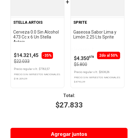
+
STELLA ARTOIS
SPRITE
Cerveza 0.0 Sin Alcohol
Gaseosa Sabor Lima y
473 Cc x 6 Un Stella
Limón 2.25 Lts Sprite
Artois
Llevando 2
$14.321,45
-35%
2do al 50%
c/u
$4.350
$22.033
$5.800
Precio regular
x
lt.
: $
7763,57
Precio regular
x
lt.
: $
2636,36
PRECIO SIN IMPUESTOS NACIONALES:
PRECIO SIN IMPUESTOS NACIONALES:
$
18.209,09
$
4793,39
Total
:
$
27.833
Agregar juntos