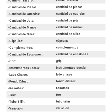
cambio trasero
Cambio Trasero
cantidad de piezas
Cantidad de Piezas
cantidad de cuerdas
Cantidad de Cuerdas
cantidad de jets
Cantidad de Jets
cantidad de manos
Cantidad de Manos
cantidad de sillas
Cantidad de Sillas
cápsulas
Cápsulas
complementos
Complementos
cantidad de escalones
Cantidad de Escalones
grip
Grip
instrumentos escala
Instrumentos Escala
lado chaise
Lado Chaise
fondo difusor
Fondo Difusor
resortes
Resortes
tee
Tee
tubo sillín
Tubo Sillín
variación
Variación