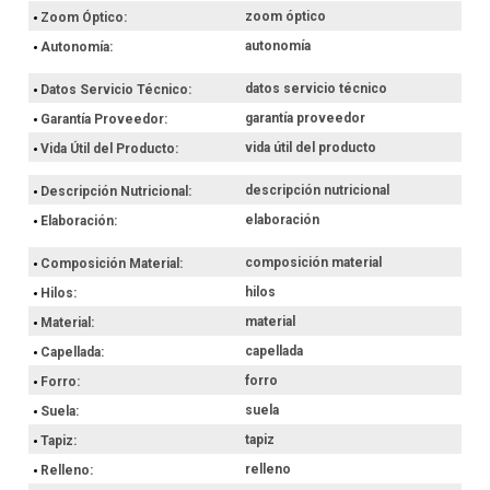
zoom óptico
Zoom Óptico
autonomía
Autonomía
datos servicio técnico
Datos Servicio Técnico
garantía proveedor
Garantía Proveedor
vida útil del producto
Vida Útil del Producto
descripción nutricional
Descripción Nutricional
elaboración
Elaboración
composición material
Composición Material
hilos
Hilos
material
Material
capellada
Capellada
forro
Forro
suela
Suela
tapiz
Tapiz
relleno
Relleno