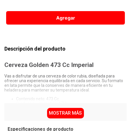
10
.
Vino
Agregar
Descripción del producto
Cerveza Golden 473 Cc Imperial
Vas a disfrutar de una cerveza de color rubia, diseñada para
ofrecer una experiencia equilibrada en cada servicio. Su formato
en lata permite que la conserves de manera eficiente en tu
heladera para mantener su temperatura ideal.
Contenido neto: 473 Cc.
Graduación alcohólica: 4,7 %.
Envase: Lata de origen nacional.
MOSTRAR MÁS
Contiene trazas de trigo y avena.
Por qué nos gusta Cerveza Golden 473 Cc Imperial