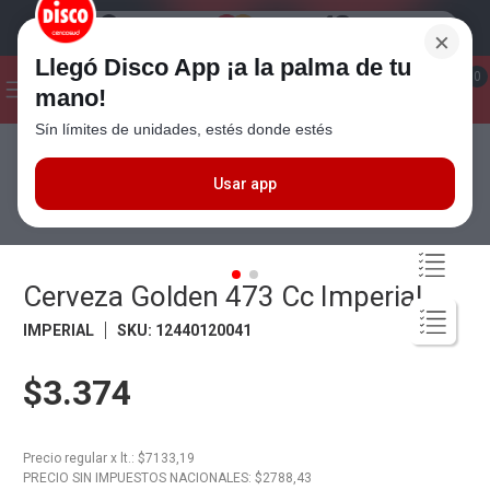
×
Llegó Disco App ¡a la palma de tu
¡Hola! ¿Qué estas buscando?
0
mano!
Sín límites de unidades, estés donde estés
Seleccioná el método de entrega
Términos más buscados
1
.
Cafe
Usar app
Bebidas
Cervezas
Cerveza Golden 473 Cc Imperial
2
.
Leche
3
.
Galletitas
Cerveza Golden 473 Cc Imperial
4
.
Yerba
IMPERIAL
SKU
:
12440120041
5
.
Cerveza
6
.
Carne
$3.374
7
.
Queso
8
.
Fideos
Precio regular
x
lt.
: $
7133,19
PRECIO SIN IMPUESTOS NACIONALES: $
2788,43
9
.
Chocolate