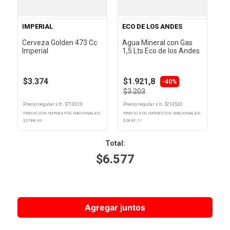
IMPERIAL
ECO DE LOS ANDES
Cerveza Golden 473 Cc
Agua Mineral con Gas
Imperial
1,5 Lts Eco de los Andes
$3.374
$1.921,8
-40%
$3.203
Precio regular
x
lt.
: $
7133,19
Precio regular
x
lt.
: $
2135,33
PRECIO SIN IMPUESTOS NACIONALES:
PRECIO SIN IMPUESTOS NACIONALES:
$
2788,43
$
2647,11
Total
:
$
6.577
Agregar juntos