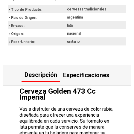
Es una opción adecuada si buscás una bebida para acompañar tus
comidas en casa, como una picada con nachos. Al ser un producto
cervezas tradicionales
Tipo de Producto
de origen nacional, vas a contar con una alternativa de calidad
para tus reuniones.
argentina
País de Origen
Por Ley la venta de alcohol esta prohibida para menores de 18
lata
Envase
años.
nacional
Origen
Hacé ahora tu compra con retiro en el punto de entrega más
unitario
Pack-Unitario
próximo o envío a domicilio.
Descripción
Especificaciones
Cerveza Golden 473 Cc
Imperial
Vas a disfrutar de una cerveza de color rubia,
diseñada para ofrecer una experiencia
equilibrada en cada servicio. Su formato en
lata permite que la conserves de manera
eficiente en tu heladera para mantener su