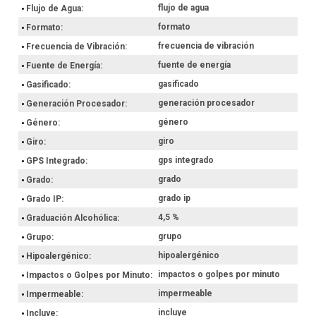
flujo de agua
Flujo de Agua
formato
Formato
frecuencia de vibración
Frecuencia de Vibración
fuente de energía
Fuente de Energía
gasificado
Gasificado
generación procesador
Generación Procesador
género
Género
giro
Giro
gps integrado
GPS Integrado
grado
Grado
grado ip
Grado IP
4,5 %
Graduación Alcohólica
grupo
Grupo
hipoalergénico
Hipoalergénico
impactos o golpes por minuto
Impactos o Golpes por Minuto
impermeable
Impermeable
incluye
Incluye