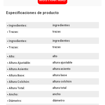
Por qué nos gusta Cerveza Rubia 330 Cc Corona
Vas a poder disfrutar de esta bebida en tus reuniones, siendo un
complemento adecuado para acompañar con una porción de
nachos. Su formato unitario te permitirá organizar tu stock
ingredientes
Ingredientes
personal de manera eficiente.
trazas
Trazas
Por Ley la venta de alcohol esta prohibida para menores de 18
años.
ingredientes
Ingredientes
Hacé ahora tu compra con retiro en el punto de entrega más
trazas
Trazas
próximo o envío a domicilio.
alto
Alto
altura ajustable
Altura Ajustable
altura asiento
Altura Asiento
altura base
Altura Base
altura colchón
Altura Colchón
altura total
Altura Total
ancho
Ancho
diámetro
Diámetro