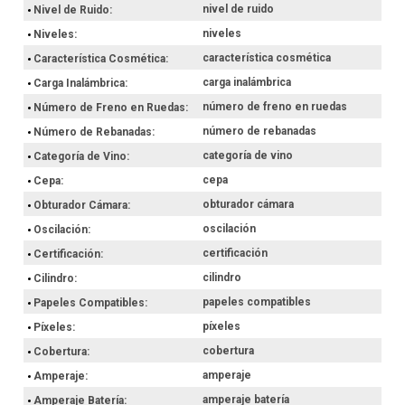
nivel de ruido
Nivel de Ruido
niveles
Niveles
característica cosmética
Característica Cosmética
carga inalámbrica
Carga Inalámbrica
número de freno en ruedas
Número de Freno en Ruedas
número de rebanadas
Número de Rebanadas
categoría de vino
Categoría de Vino
cepa
Cepa
obturador cámara
Obturador Cámara
oscilación
Oscilación
certificación
Certificación
cilindro
Cilindro
papeles compatibles
Papeles Compatibles
píxeles
Píxeles
cobertura
Cobertura
amperaje
Amperaje
amperaje batería
Amperaje Batería