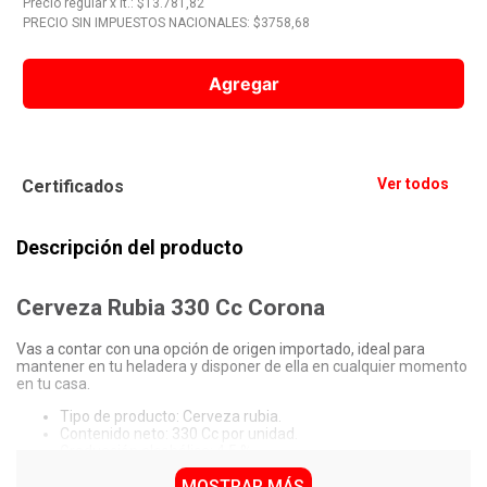
Precio regular
x
lt.
: $
13.781,82
PRECIO SIN IMPUESTOS NACIONALES: $
3758,68
10
.
Nestle Classic
Agregar
Ver todos
Certificados
Descripción del producto
Cerveza Rubia 330 Cc Corona
Vas a contar con una opción de origen importado, ideal para
mantener en tu heladera y disponer de ella en cualquier momento
en tu casa.
Tipo de producto: Cerveza rubia.
Contenido neto: 330 Cc por unidad.
Graduación alcohólica: 4,5 %.
Presentación: Envase tipo porrón.
MOSTRAR MÁS
Origen: México.