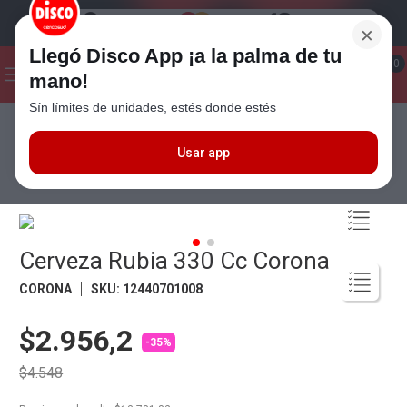
×
Llegó Disco App ¡a la palma de tu
¡Hola! ¿Qué estas buscando?
0
mano!
Sín límites de unidades, estés donde estés
Seleccioná el método de entrega
Términos más buscados
1
.
Cafe
Usar app
Bebidas
Cervezas
Cerveza Rubia 330 Cc Corona
2
.
Leche
3
.
Galletitas
4
.
Cerveza
Cerveza Rubia 330 Cc Corona
5
.
Carne
CORONA
SKU
:
12440701008
6
.
Yerba
$2.956,2
7
.
Queso
-35%
$4.548
8
.
Fideos
9
.
Chocolate