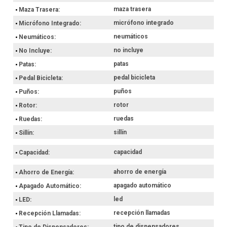
maza trasera
Maza Trasera
micrófono integrado
Micrófono Integrado
neumáticos
Neumáticos
no incluye
No Incluye
patas
Patas
pedal bicicleta
Pedal Bicicleta
puños
Puños
rotor
Rotor
ruedas
Ruedas
sillín
Sillín
capacidad
Capacidad
ahorro de energía
Ahorro de Energía
apagado automático
Apagado Automático
led
LED
recepción llamadas
Recepción Llamadas
tipo de dispensadores
Tipo de Dispensadores