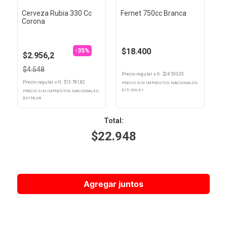
Cerveza Rubia 330 Cc
Fernet 750cc Branca
Corona
$18.400
-35%
$2.956,2
$4.548
Precio regular
x
lt.
: $
24.533,33
Precio regular
x
lt.
: $
13.781,82
PRECIO SIN IMPUESTOS NACIONALES:
$
15.206,61
PRECIO SIN IMPUESTOS NACIONALES:
$
3758,68
Total
:
$
22.948
Agregar juntos