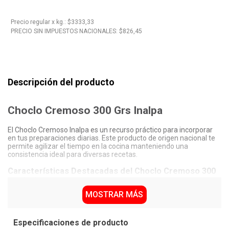
10
.
Nestle Classic
Precio regular
x
kg.
: $
3333,33
PRECIO SIN IMPUESTOS NACIONALES: $
826,45
Descripción del producto
Choclo Cremoso 300 Grs Inalpa
El Choclo Cremoso Inalpa es un recurso práctico para incorporar
en tus preparaciones diarias. Este producto de origen nacional te
permite agilizar el tiempo en la cocina manteniendo una
consistencia ideal para diversas recetas.
Características Destacadas del Choclo Cremoso 300
Grs Inalpa
MOSTRAR MÁS
Presentación en lata con un contenido neto de 300 Grs,
ideal para el uso doméstico.
Formato cremoso que facilita su integración en múltiples
platos.