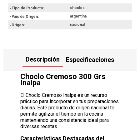
Producto de origen nacional, elaborado en Argentina bajo
estándares de producción local.
choclos
Tipo de Producto
Envase unitario que asegura la conservación del producto
hasta el momento de su apertura.
argentina
País de Origen
nacional
Origen
Por qué nos gusta el Choclo Cremoso 300 Grs Inalpa
Este producto resulta una opción eficiente para quienes buscan
optimizar sus tareas en la cocina. Al contar con una textura
cremosa, vas a ahorrar tiempo y esfuerzo al preparar tus
comidas, logrando resultados consistentes en cada uso. Es un
elemento versátil que se adapta a tu ritmo de vida, permitiéndote
Descripción
Especificaciones
resolver tus preparaciones con mayor sencillez.
Hacé ahora tu compra con retiro en el punto de entrega más
Choclo Cremoso 300 Grs
próximo o envío a domicilio.
Inalpa
El Choclo Cremoso Inalpa es un recurso
práctico para incorporar en tus preparaciones
diarias. Este producto de origen nacional te
permite agilizar el tiempo en la cocina
manteniendo una consistencia ideal para
diversas recetas.
Características Destacadas del