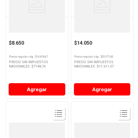
Producto
Producto
MC CAIN
MC CAIN
Papas Fritas Gourmet Corte
Croquetas De Papa Golazo X
Crinkle 600 Grs Mc Cain
700 Grs Mc Cain
$8.650
$14.050
Precio regular
x
kg.
: $
14.416,67
Precio regular
x
kg.
: $
20.071,43
PRECIO SIN IMPUESTOS
PRECIO SIN IMPUESTOS
NACIONALES: $
7148,76
NACIONALES: $
11.611,57
Agregar
Agregar