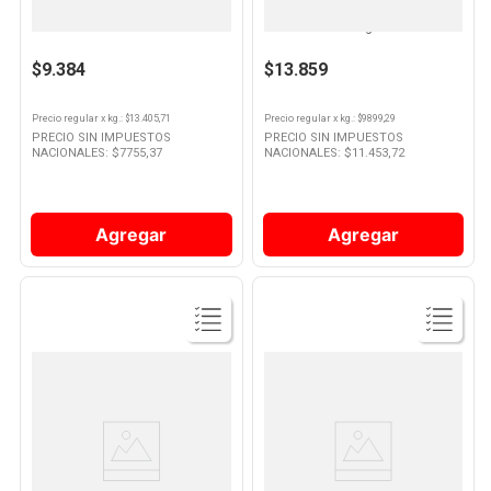
Papas Fritas Air Fryer Finitas 700
Papas Clásicas Corte
Grs Mc Cain
Tradicional 1.4 Kg Mc Cain
10
.
Nestle Classic
$9.384
$13.859
Precio regular
x
kg.
: $
13.405,71
Precio regular
x
kg.
: $
9899,29
PRECIO SIN IMPUESTOS
PRECIO SIN IMPUESTOS
NACIONALES: $
7755,37
NACIONALES: $
11.453,72
Agregar
Agregar
Ver
Ver
Producto
Producto