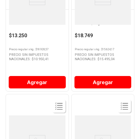
MC CAIN
MC CAIN
Papas Sabor smiles 700 Grs Mc
Papas Fritas Noissete Clásicas
Cain
Familiar 1,2 Kg Mc Cain
$13.250
$18.749
Precio regular
x
kg.
: $
18.928,57
Precio regular
x
kg.
: $
15.624,17
PRECIO SIN IMPUESTOS
PRECIO SIN IMPUESTOS
NACIONALES: $
10.950,41
NACIONALES: $
15.495,04
Agregar
Agregar
Ver
Ver