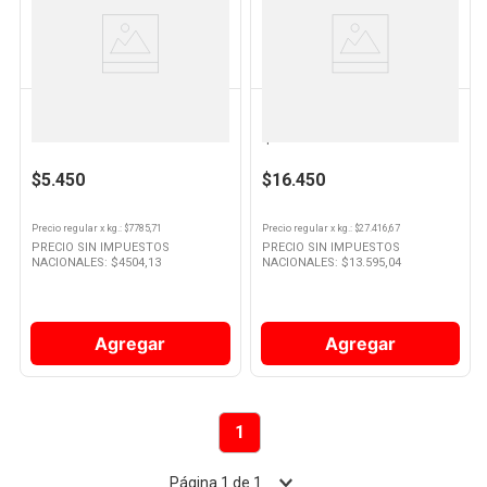
Ver
Ver
Producto
Producto
SWIFT
MC CAIN
Papas Fritas de Horno Corte
Papas Noisette Sabor jamón y
Tradicional 700 Grs Swift
queso 600 Grs Mc Cain
$5.450
$16.450
Precio regular
x
kg.
: $
7785,71
Precio regular
x
kg.
: $
27.416,67
PRECIO SIN IMPUESTOS
PRECIO SIN IMPUESTOS
NACIONALES: $
4504,13
NACIONALES: $
13.595,04
Agregar
Agregar
1
Página
1
de
1