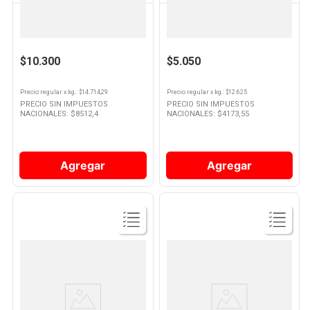
MC CAIN
MC CAIN
Papas Fritas Horneables Corte
Papas Clásicas Corte
Tradicional 700 Grs Mc Cain
Tradicional 400 Grs Mc Cain
$10.300
$5.050
Precio regular
x
kg.
: $
14.714,29
Precio regular
x
kg.
: $
12.625
PRECIO SIN IMPUESTOS
PRECIO SIN IMPUESTOS
NACIONALES: $
8512,4
NACIONALES: $
4173,55
Agregar
Agregar
Ver
Ver
Producto
Producto