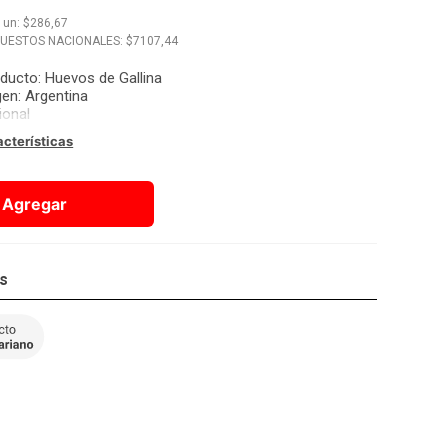
x
un
: $
286,67
PUESTOS NACIONALES: $
7107,44
oducto
:
Huevos de Gallina
gen
:
Argentina
ional
acterísticas
Agregar
os