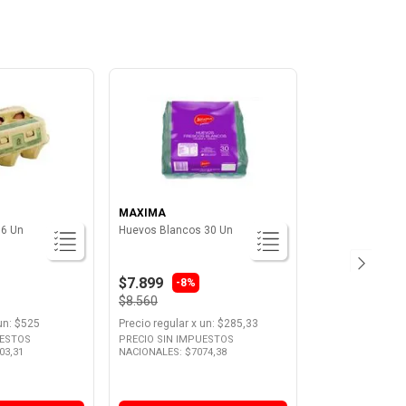
MAXIMA
 6 Un
Huevos Blancos 30 Un
$7.899
-
8%
$8.560
un
: $
525
Precio regular
x
un
: $
285,33
UESTOS
PRECIO SIN IMPUESTOS
03,31
NACIONALES: $
7074,38