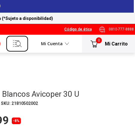
a (*Sujeto a disponibilidad)
Código de ética
0810-777-8888
0
Mi Cuenta
 Blancos Avicoper 30 U
SKU
:
21810502002
99
-
8%