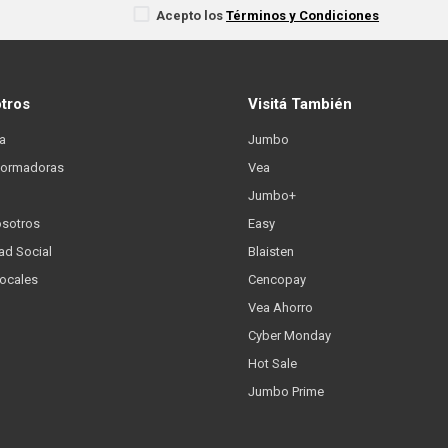
Acepto los
Términos y Condiciones
otros
Visitá También
a
Jumbo
formadoras
Vea
Jumbo+
osotros
Easy
ad Social
Blaisten
Locales
Cencopay
Vea Ahorro
Cyber Monday
Hot Sale
Jumbo Prime