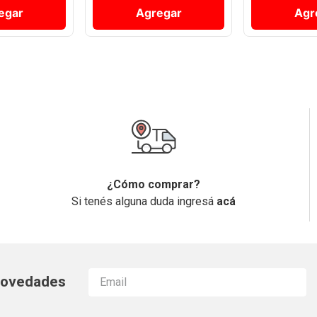
egar
Agregar
Agr
¿Cómo comprar?
Si tenés alguna duda ingresá
acá
 novedades