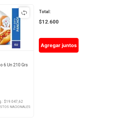
Total
:
$
12.600
Agregar juntos
o 6 Un 210 Grs
g.
: $
19.047,62
ESTOS NACIONALES: