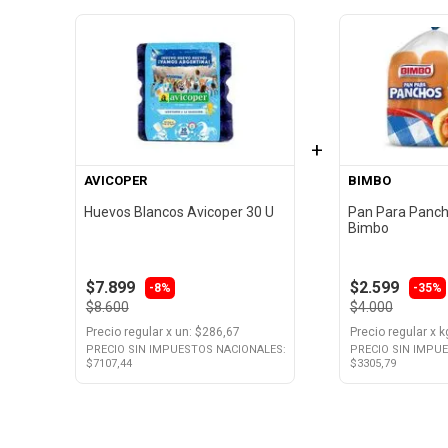
+
AVICOPER
BIMBO
Huevos Blancos Avicoper 30 U
Pan Para Panch
Bimbo
$7.899
$2.599
-
8%
-
35%
$8.600
$4.000
Precio regular
x
un
: $
286,67
Precio regular
x
k
PRECIO SIN IMPUESTOS NACIONALES:
PRECIO SIN IMPU
$
7107,44
$
3305,79