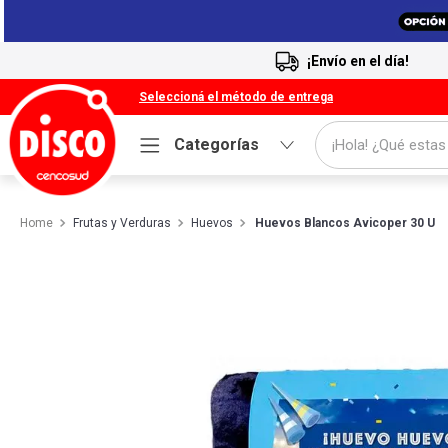
¡Envío en el día!
Seleccioná el método de entrega
¡Hola! ¿Qué estas
Categorías
Términos más buscados
Frutas y Verduras
Huevos
Huevos Blancos Avicoper 30 U
1
.
Cafe
2
.
Leche
3
.
Galletitas
4
.
Cerveza
5
.
Carne
6
.
Yerba
7
.
Queso