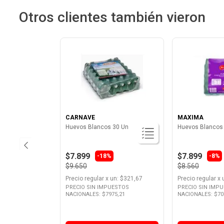
Otros clientes también vieron
CARNAVE
MAXIMA
Huevos Blancos 30 Un
Huevos Blancos
$7.899
$7.899
-
18%
-
8%
$9.650
$8.560
Precio regular
x
un
: $
321,67
Precio regular
x
PRECIO SIN IMPUESTOS
PRECIO SIN IMP
NACIONALES: $
7975,21
NACIONALES: $
70