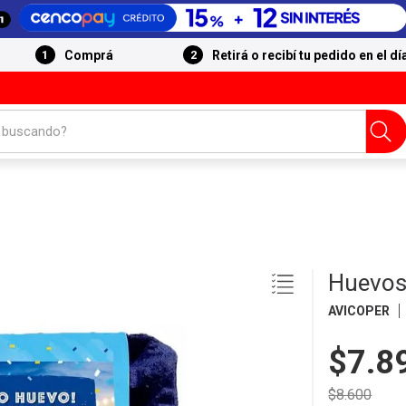
Comprá
Retirá o recibí tu pedido en el dí
 buscando?
Huevos
AVICOPER
$7.8
$8.600