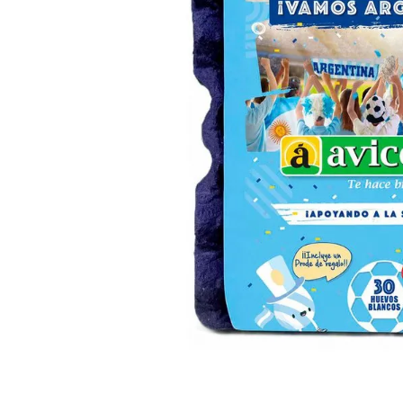
8
.
Fideos
9
.
Chocolate
10
.
Nestle Classic