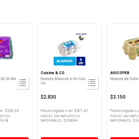
Cuisine & CO
AVICOPER
 30 Un Maxima
Huevos Blancos 6 Un Cuisine &
Huevos de Color
Co
$2.830
$3.150
un
: $
285,33
Precio regular
x
un
: $
471,67
Precio regular
x
UESTOS
PRECIO SIN IMPUESTOS
PRECIO SIN IMP
74,38
NACIONALES: $
2338,84
NACIONALES: $
26